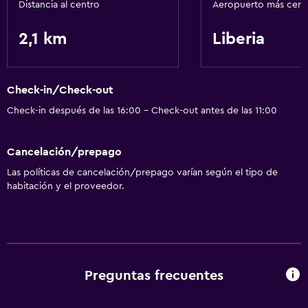
Distancia al centro
Aeropuerto más cer
Toallas de playa
2,1 km
Liberia
Lavandería
Servicios de lavandería/tintorería
Check-in/Check-out
Plancha y tabla de planchar
Check-in después de las 16:00 - Check-out antes de las 11:00
Comedor
Cancelación/prepago
Licuadora
Las políticas de cancelación/prepago varían según el tipo de
Cafetera
habitación y el proveedor.
Sistema de entretenimiento
TV de pantalla plana
Preguntas frecuentes