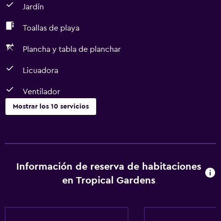
Jardín
Toallas de playa
Plancha y tabla de planchar
Licuadora
Ventilador
Mostrar los 10 servicios
Servicios básicos
Ventilador
Aire acondicionado
Información de reserva de habitaciones
Artículos de aseo gratis
en Tropical Gardens
Aire libre
Jardín