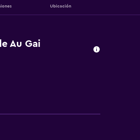
iones
Ubicación
de Au Gai