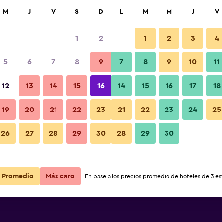
car
M
J
V
S
D
L
M
M
J
V
1
2
1
2
3
4
5
6
7
8
9
7
8
9
10
11
12
13
14
15
16
14
15
16
17
18
Ver precios
19
20
21
22
23
21
22
23
24
25
26
27
28
29
30
28
29
30
Ver precios
Ver precios
Promedio
Más caro
En base a los precios promedio de hoteles de 3 est