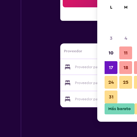
Bus
L
M
3
4
Proveedor
10
11
Proveedor para Au Gai Sejour
17
18
24
25
Proveedor para Au Gai Sejour
31
Proveedor para Au Gai Sejour
Más barato