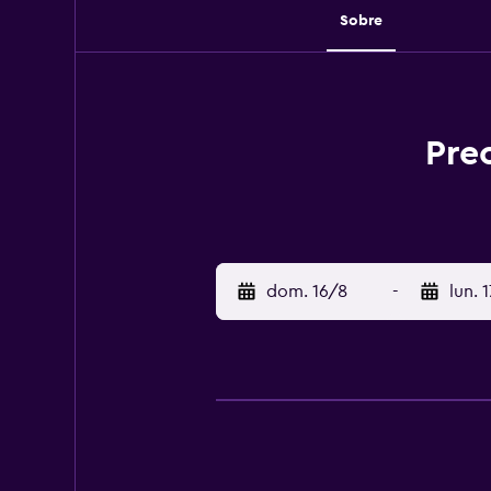
Sobre
Pre
dom. 16/8
-
lun. 