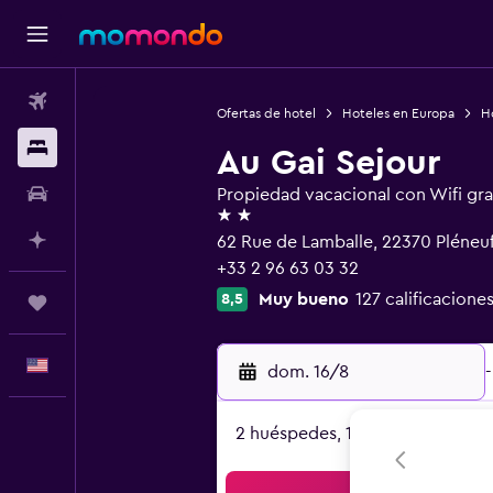
Vuelos
Ofertas de hotel
Hoteles en Europa
Ho
Alojamientos
Au Gai Sejour
Autos
Propiedad vacacional con Wifi gra
2 estrellas
Planifica con IA
62 Rue de Lamballe, 22370 Pléneuf
+33 2 96 63 03 32
Muy bueno
127 calificaciones
8,5
Trips
Español
dom. 16/8
-
2 huéspedes, 1 habitación