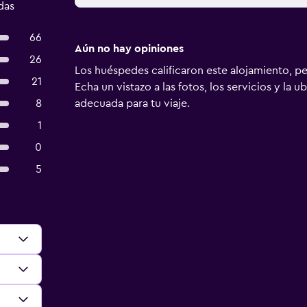
das
66
Aún no hay opiniones
26
Los huéspedes calificaron este alojamiento, p
21
Echa un vistazo a las fotos, los servicios y la u
8
adecuada para tu viaje.
1
0
5