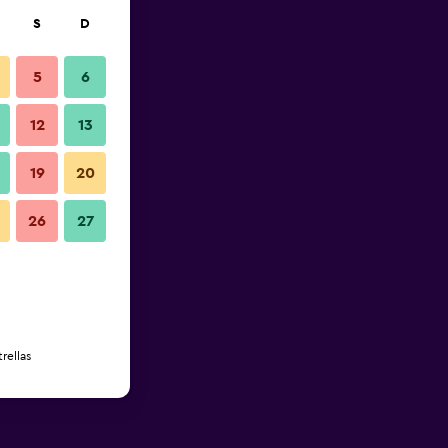
S
D
5
6
12
13
19
20
26
27
rellas