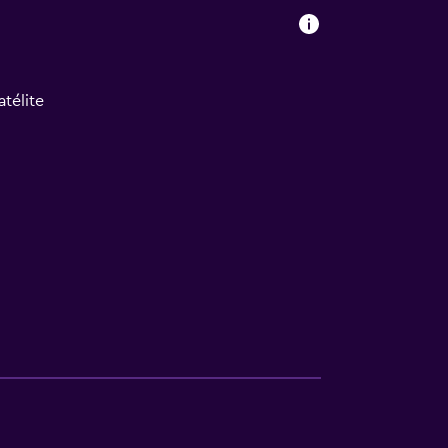
atélite
tintorería