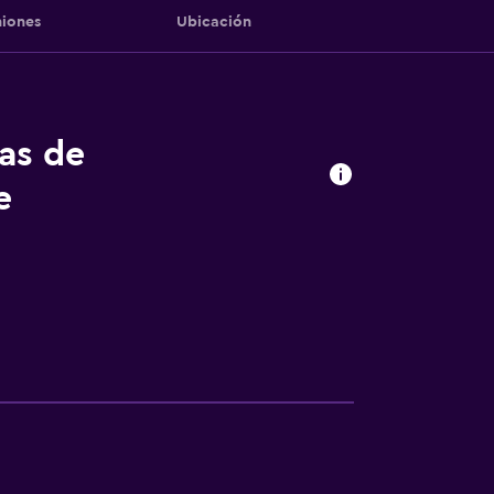
iones
Ubicación
tas de
e