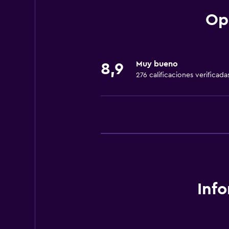
Comedor
Op
Bar/lounge
Minibar
Muy bueno
8,9
Sistema de entretenimiento
276 calificaciones verificada
TV por cable o vía satélite
Actividades
Mesa de billar
Inf