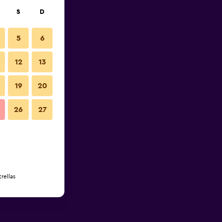
S
D
5
6
12
13
19
20
26
27
rellas