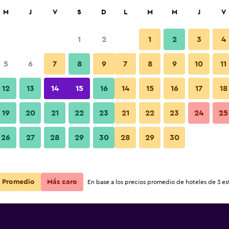
car
M
J
V
S
D
L
M
M
J
V
1
2
1
2
3
4
5
6
7
8
9
7
8
9
10
11
12
13
14
15
16
14
15
16
17
18
Ver precios
 Lodge
19
20
21
22
23
21
22
23
24
25
26
27
28
29
30
28
29
30
Ver precios
 Lodge
Ver precios
 Lodge
Promedio
Más caro
En base a los precios promedio de hoteles de 3 est