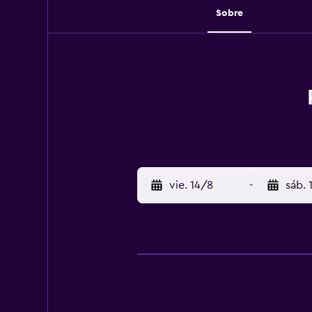
Sobre
vie. 14/8
-
sáb. 