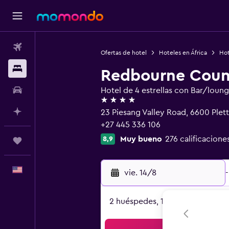
Vuelos
Ofertas de hotel
Hoteles en África
Hot
Alojamientos
Redbourne Coun
Autos
Hotel de 4 estrellas con Bar/loun
4 estrellas
Planifica con IA
23 Piesang Valley Road, 6600 Plet
+27 445 336 106
Muy bueno
276 calificacione
8,9
Trips
Español
vie. 14/8
-
2 huéspedes, 1 habitación