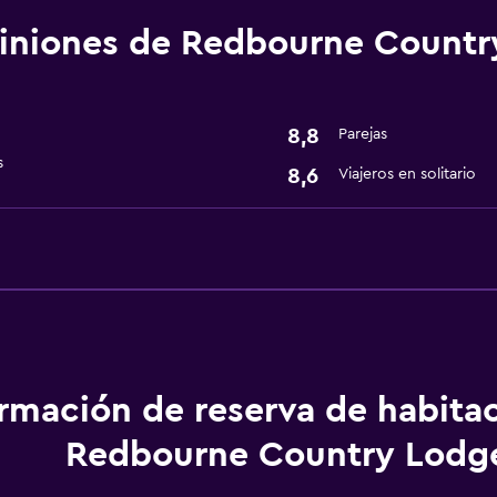
Servicios básicos
iniones de Redbourne Countr
Internet
Wifi
8,8
Parejas
Baño
s
8,6
Viajeros en solitario
Secador de pelo
Servicios y facilidades
Recepción 24 horas
ormación de reserva de habita
Redbourne Country Lodg