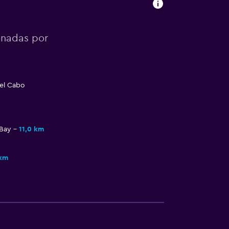
onadas por
del Cabo
 Bay
11,0 km
 km