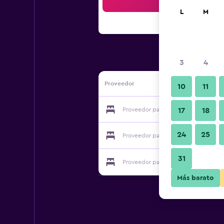
Bus
L
M
3
4
Proveedor
10
11
Proveedor para Redbourne Country
17
18
24
25
Proveedor para Redbourne Country
31
Proveedor para Redbourne Country
Más barato