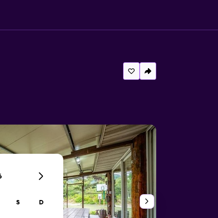
6
S
D