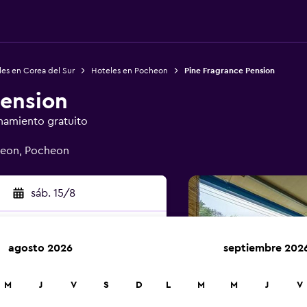
es en Corea del Sur
Hoteles en Pocheon
Pine Fragrance Pension
Pension
namiento gratuito
yeon, Pocheon
sáb. 15/8
agosto 2026
septiembre 202
car
M
J
V
S
D
L
M
M
J
V