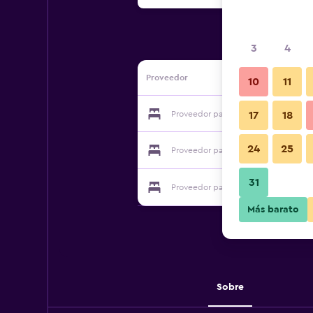
3
4
Proveedor
10
11
Proveedor para Pine Fragrance Pensi
17
18
24
25
Proveedor para Pine Fragrance Pensi
31
Proveedor para Pine Fragrance Pensi
Más barato
Sobre