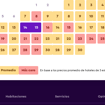
1
2
1
2
3
4
5
6
7
8
9
7
8
9
10
11
Balcón
12
13
14
15
16
14
15
16
17
18
Ver precios
on
19
20
21
22
23
21
22
23
24
25
Fotos
26
27
28
29
30
28
29
30
Ver precios
on
Ver precios
on
Promedio
Más caro
En base a los precios promedio de hoteles de 3 est
Habitaciones
Servicios
Opin