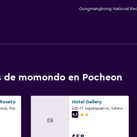
Gungmangbong National Recr
os de momondo en Pocheon
 Roseto
Hotel Gallery
632, Millak-ro, Soheul-eup, Pocheon
432-17, Jugyeopsan-ro, Soheul-eup, Pocheon
Categoría 2
8,3