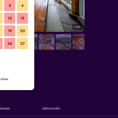
5
6
12
13
1/60
Otros
19
20
26
27
rellas
iones
Ubicación