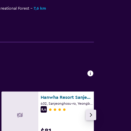
eational Forest
7,6 km
Hanwha Resort Sanjeong Lake Annecy
402, Sanjeonghosu-ro, Yeongbuk-Myeon, Pocheon
Categoría 4
8,4