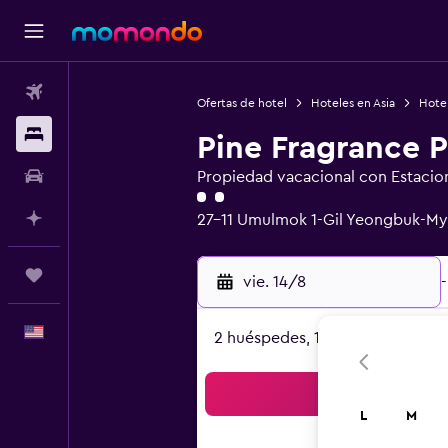
Vuelos
Ofertas de hotel
Hoteles en Asia
Hotel
Alojamientos
Pine Fragrance 
Autos
Propiedad vacacional con Estacio
Categoría 2
Planifica con IA
27-11 Umulmok 1-Gil Yeongbuk-M
Trips
vie. 14/8
-
Español
2 huéspedes, 1 habitación
Bus
L
M