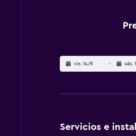
Pr
vie. 14/8
-
sáb. 
Servicios e inst