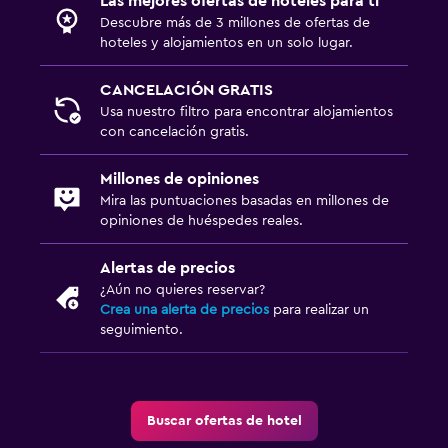
Las mejores ofertas de hoteles para ti
Papel higiénico
Descubre más de 3 millones de ofertas de
hoteles y alojamientos en un solo lugar.
Baño privado
CANCELACIÓN GRATIS
Estacionamiento y transporte
Usa nuestro filtro para encontrar alojamientos
con cancelación gratis.
Traslado aeropuerto
Estacionamiento gratuito
Millones de opiniones
Estacionamiento privado
Mira las puntuaciones basadas en millones de
opiniones de huéspedes reales.
Sistema de entretenimiento
Alertas de precios
Biblioteca
¿Aún no quieres reservar?
Crea una alerta de precios
para realizar un
TV por cable o vía satélite
seguimiento.
TV
Salud y seguridad
Buscar ofertas de hotel
Limpieza diaria