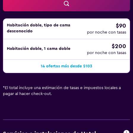
esparcimiento que se indican más abajo en las
instalaciones o cerca del alojamiento (es posible que se
aplique un recargo).
$90
Habitación doble, tipo de cama
desconocido
por noche con tasas
$200
Habitación doble, 1 cama doble
por noche con tasas
14 ofertas más desde $103
*
El total incluye una estimación de tasas e impuestos locales a
pagar al hacer check-out.