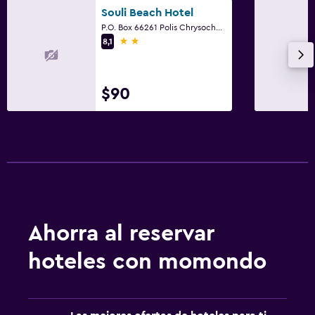
Souli Beach Hotel
Caja fuerte
P.O. Box 66261 Polis Chrysochous, Polis Chrysochous
2 estrellas
8,1
Cambio de divisas
Instalaciones para reuniones
Recepción 24 horas
$90
Piscina y spa
Bar en la piscina
Piscina (cubierta)
Piscina al aire libre
Sauna
Ahorra al reservar
hoteles con momondo
Baño
Tina de baño
Aseo