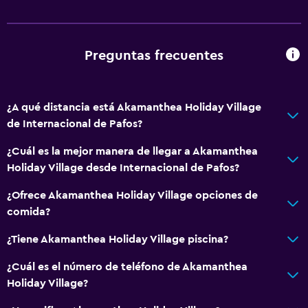
Habitaciones familiares
Vista al mar
Zona de estar
Preguntas frecuentes
Vista al jardín
Sofá
¿A qué distancia está Akamanthea Holiday Village
Teléfono
de Internacional de Pafos?
Piso de mosaico/mármol
¿Cuál es la mejor manera de llegar a Akamanthea
Vista a la piscina
Holiday Village desde Internacional de Pafos?
Espacio de almacenamiento
¿Ofrece Akamanthea Holiday Village opciones de
comida?
Servicios básicos
¿Tiene Akamanthea Holiday Village piscina?
Wifi gratis
Wifi disponible en todas las instalaciones
¿Cuál es el número de teléfono de Akamanthea
Holiday Village?
Internet
Ropa de cama