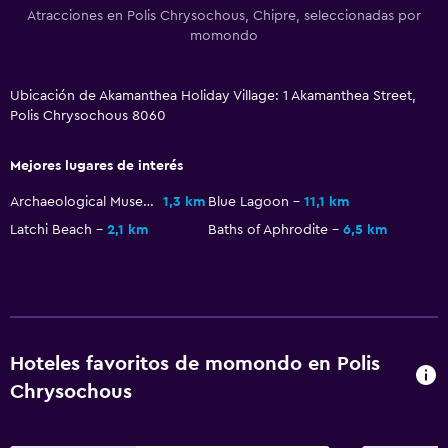
Accesibilidad
Atracciones en Polis Chrysochous, Chipre, seleccionadas por
momondo
Ascensor
Para no fumadores
Ubicación de Akamanthea Holiday Village: 1 Akamanthea Street,
Áreas designadas para fumadores
Polis Chrysochous 8060
Entrada privada
Mejores lugares de interés
Comedor
Archaeological Museum of Marion-Arsinoe
1,3 km
Blue Lagoon
11,1 km
Latchi Beach
2,1 km
Baths of Aphrodite
6,5 km
Almuerzos para llevar
Restaurante
Bar/lounge
Máquina expendedora (bebidas)
Máquina expendedora (botanas)
Hoteles favoritos de momondo en Polis
Chrysochous
Servicios y facilidades
Salas de conferencia