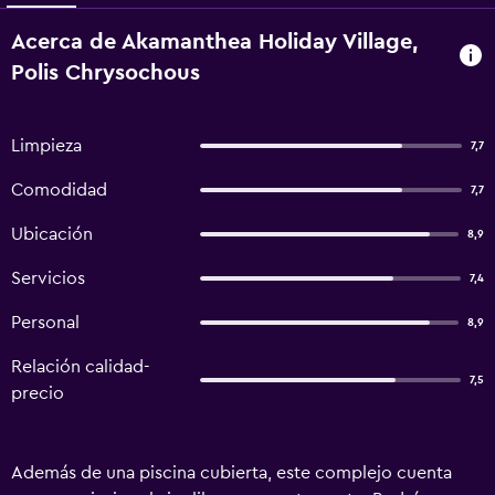
Acerca de Akamanthea Holiday Village,
Polis Chrysochous
Limpieza
7,7
Comodidad
7,7
Ubicación
8,9
Servicios
7,4
Personal
8,9
Relación calidad-
7,5
precio
Además de una piscina cubierta, este complejo cuenta