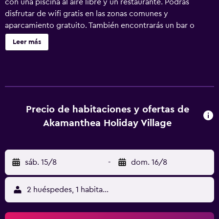
con una piscina al aire libre y un restaurante. Podrás
disfrutar de wifi gratis en las zonas comunes y
aparcamiento gratuito. También encontrarás un bar o
lounge, un bar junto a la piscina y una sauna. Akamanthea
Leer más
Holiday Village ofrece 76 alojamientos con aire
acondicionado, con acceso por pasillos exteriores y
cafetera y tetera y cortinas opacas. Las habitaciones
disponen de balcón o patio con mobiliario. El mobiliario
de las habitaciones se compone de sofá cama individual.
Los huéspedes pueden navegar por la web gracias a
Precio de habitaciones y ofertas de
nuestro acceso a Internet wifi gratis (velocidad: 25 Mbps o
Akamanthea Holiday Village
más). Los baños están equipados con ducha y bañera
combinadas. Es posible solicitar masajes en la habitación,
tabla de planchar con plancha y secador de pelo. También
sáb. 15/8
-
dom. 16/8
hay cunas gratuitas a disposición de los clientes. Se ofrece
servicio de limpieza todos los días. En el alojamiento hay
piscina cubierta, piscina al aire libre y piscina infantil.
2 huéspedes, 1 habitación
Otros servicios de ocio y esparcimiento incluyen sauna.
Se pueden practicar las actividades de ocio y