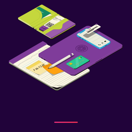
Fax/fotocopiadora
Gimnasio
Tenis