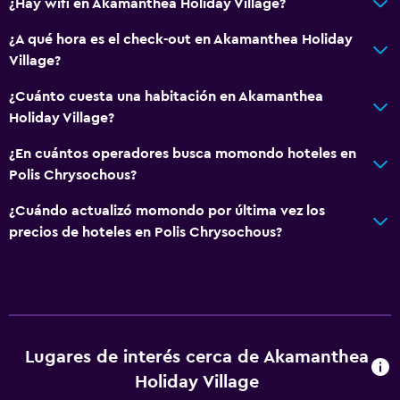
¿Hay wifi en Akamanthea Holiday Village?
Toallas
¿A qué hora es el check-out en Akamanthea Holiday
Calefacción
Village?
Aire acondicionado
¿Cuánto cuesta una habitación en Akamanthea
Papeleras
Holiday Village?
¿En cuántos operadores busca momondo hoteles en
Aire libre
Polis Chrysochous?
Terraza/patio
¿Cuándo actualizó momondo por última vez los
Sillas de playa
precios de hoteles en Polis Chrysochous?
Parrilla
Terraza
Muebles de exterior
Jardín
Lugares de interés cerca de Akamanthea
Holiday Village
Accesibilidad y adecuación