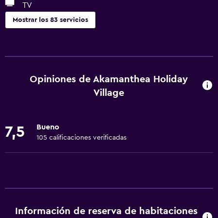
TV
Mostrar los 83 servicios
Actividades
Cancha de básquetbol
Tienda de regalos
Opiniones de Akamanthea Holiday
Acceso a la playa
Village
Pesca
Sala de juegos
Bueno
7,5
Canotaje
105 calificaciones verificadas
Buceo
Ping pong
Mesa de billar
Windsurf
Información de reserva de habitaciones
Natación