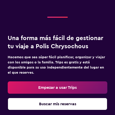
Cámaras CCTV en zonas comunes
Caja fuerte
Ideal para familias
Cuidado de niños o guardería
Una forma más fácil de gestionar
Piscina (para niños)
tu viaje a Polis Chrysochous
Parque infantil
Hacemos que sea súper fácil planificar, organizar y viajar
con los amigos o la familia. Trips es gratis y está
Lavandería
disponible para su uso independientemente del lugar en
el que reserves.
Lavandería
Empezar a usar Trips
Habitación
Sofá cama
Buscar mis reservas
Zona de trabajo