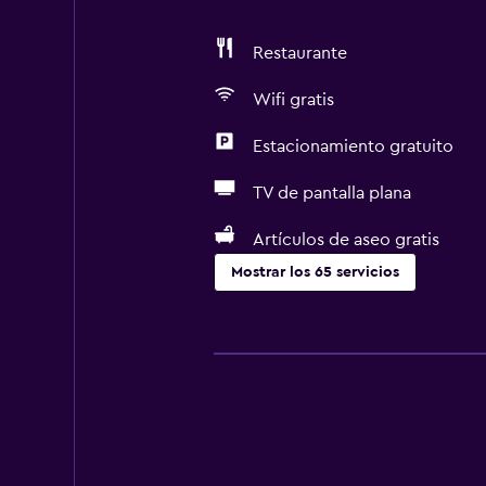
Restaurante
Wifi gratis
Estacionamiento gratuito
TV de pantalla plana
Artículos de aseo gratis
Mostrar los 65 servicios
Accesibilidad y adecuación
Unidad accesible para personas en 
Mascotas permitidas bajo consulta
Accesibilidad
Ducha adaptada para silla de rued