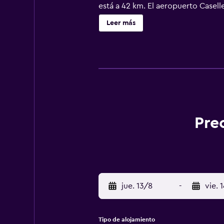
está a 42 km. El aeropuerto Caselle
Leer más
Pre
jue. 13/8
-
vie. 
Tipo de alojamiento