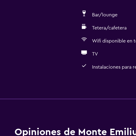
Bar/lounge
Tetera/cafetera
Wifi disponible en t
TV
Instalaciones para 
Servicios básicos
silla de ruedas
Wifi gratis
 (pueden aplicar cargos extra)
Wifi disponible en todas 
Internet
as
Toallas
Opiniones de Monte Emili