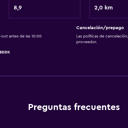
Comedor
8,9
2,0 km
Mesa de comedor
Cancelación/prepago
out antes de las 10:00
Las políticas de cancelación
proveedor.
Sistema de entretenimi
Z8DDK
TV de pantalla plana
Sala de estar/TV compar
TV
Preguntas frecuentes
Actividades
Escuela de esquí
Ciclismo