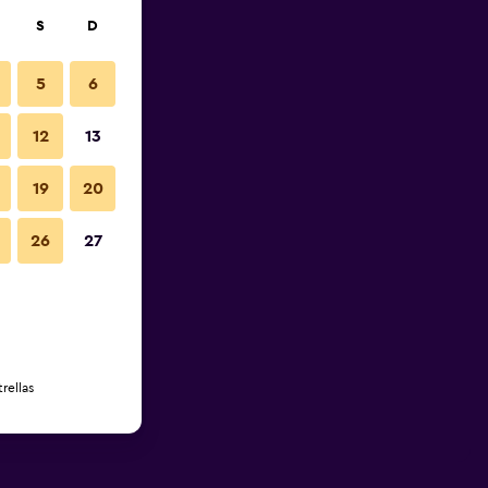
S
D
5
6
12
13
19
20
26
27
rellas