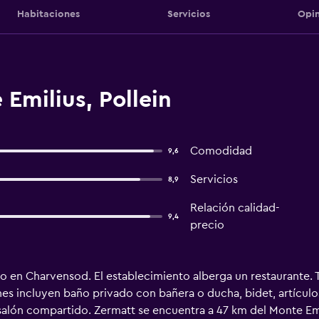
Habitaciones
Servicios
Opin
Emilius, Pollein
Comodidad
9,6
Servicios
8,9
Relación calidad-
9,4
precio
o en Charvensod. El establecimiento alberga un restaurante. 
ones incluyen baño privado con bañera o ducha, bidet, artícul
 salón compartido. Zermatt se encuentra a 47 km del Monte E