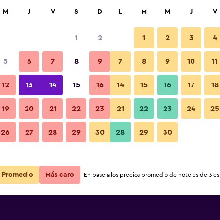
car
M
J
V
S
D
L
M
M
J
V
1
2
1
2
3
4
s barata de precio por noche
5
6
7
8
9
7
8
9
10
11
r
Total noche
12
13
14
15
16
14
15
16
17
18
19
20
21
22
23
21
22
23
24
25
$118
Ver oferta
26
27
28
29
30
28
29
30
$147
Ver oferta
$208
Ver oferta
Promedio
Más caro
En base a los precios promedio de hoteles de 3 est