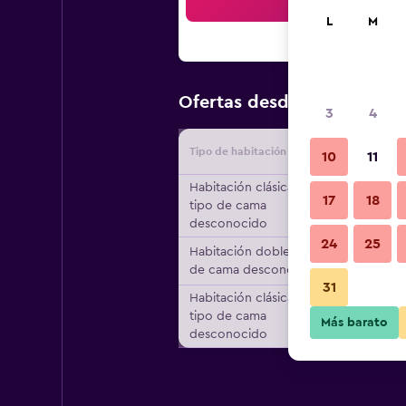
Bus
L
M
$118
Ofertas desde
/
Oferta má
3
4
Tipo de habitación
Proveedo
10
11
Habitación clásica,
17
18
tipo de cama
desconocido
24
25
Habitación doble, tipo
de cama desconocido
31
Habitación clásica,
tipo de cama
Más barato
desconocido