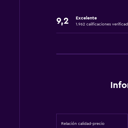
Ascensor
Ascensor disponible
Excelente
9,2
Estacionamiento accesible
1.962 calificaciones verifica
Para no fumadores
Fregadero bajo
Inodoro con barras de apoyo
Plantas superiores accesibles por
Baño
Inodoro adaptado
Inf
Ducha
Gorro de baño
Bidé
Secador de pelo
Relación calidad-precio