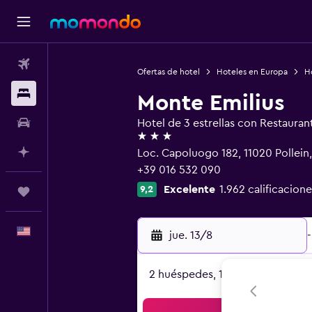
Vuelos
Ofertas de hotel
Hoteles en Europa
Ho
Alojamientos
Monte Emilius
Autos
Hotel de 3 estrellas con Restauran
3 estrellas
Planifica con IA
Loc. Capoluogo 182, 11020 Pollein
+39 016 532 090
Excelente
1.962 calificacione
9,2
Trips
Español
jue. 13/8
-
2 huéspedes, 1 habitación