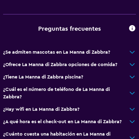
General
Zona de estar
Preguntas frecuentes
Vista al jardín
Insonorización
Vista a la montaña
¿Se admiten mascotas en La Manna di Zabbra?
Piso de mosaico/mármol
¿Ofrece La Manna di Zabbra opciones de comida?
Espacio de almacenamiento
¿Tiene La Manna di Zabbra piscina?
Servicios básicos
¿Cuál es el número de teléfono de La Manna di
Zabbra?
Wifi gratis
Internet
¿Hay wifi en La Manna di Zabbra?
Toallas
¿A qué hora es el check-out en La Manna di Zabbra?
Calefacción
¿Cuánto cuesta una habitación en La Manna di
Toallas/ropa de cama (cargo adicional)