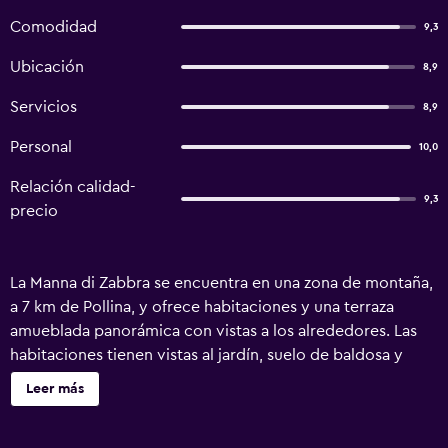
Comodidad
9,3
Ubicación
8,9
Servicios
8,9
Personal
10,0
Relación calidad-
9,3
precio
La Manna di Zabbra se encuentra en una zona de montaña,
a 7 km de Pollina, y ofrece habitaciones y una terraza
amueblada panorámica con vistas a los alrededores. Las
habitaciones tienen vistas al jardín, suelo de baldosa y
conexión WiFi gratuita. El baño privado incluye secador
Leer más
de pelo. El desayuno consiste en una selección de
productos ecológicos y pasteles caseros, todos los días.