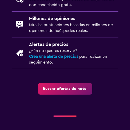
con cancelación gratis.
Enchufe cerca de la cama
Perchero
Millones de opiniones
Armario o clóset
Mira las puntuaciones basadas en millones de
opiniones de huéspedes reales.
Comedor
Alertas de precios
Menús para dietas especiales (bajo petición)
¿Aún no quieres reservar?
Crea una alerta de precios
para realizar un
Restaurante
seguimiento.
Bar/lounge
Estacionamiento y transporte
Buscar ofertas de hotel
Estacionamiento gratuito
Estacionamiento privado
Salud y seguridad
Limpieza diaria