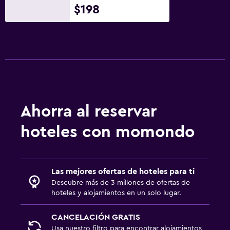
Lavadora
$198
Cocina
Cocina compartida
Utensilios de cocina
Cocina
Cocina
Ahorra al reservar
hoteles con momondo
Servicios y facilidades
Instalaciones para reuniones
Servicio de habitaciones
Las mejores ofertas de hoteles para ti
Acceso con llave
Descubre más de 3 millones de ofertas de
hoteles y alojamientos en un solo lugar.
Botella de agua
CANCELACIÓN GRATIS
Habitación
Usa nuestro filtro para encontrar alojamientos