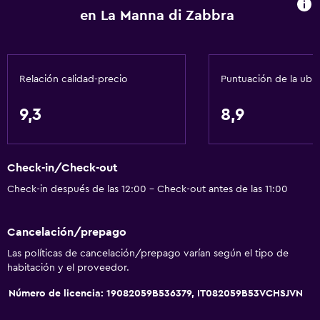
Inodoro con barras de apoyo
en La Manna di Zabbra
Áreas designadas para fumadores
Entrada privada
Relación calidad-precio
Puntuación de la ubi
Baño
9,3
8,9
Inodoro adaptado
Ducha
Inodoro con cisterna alta
Check-in/Check-out
Bidé
Check-in después de las 12:00 - Check-out antes de las 11:00
Secador de pelo
Cancelación/prepago
Aseo
Las políticas de cancelación/prepago varían según el tipo de
Papel higiénico
habitación y el proveedor.
Baño privado
Número de licencia: 19082059B536379, IT082059B53VCHSJVN
Ducha italiana