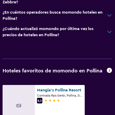
Zabbra?
Papeleras
¿En cuántos operadores busca momondo hoteles en
Pollina?
Aire libre
¿Cuándo actualizó momondo por última vez los
Terraza/patio
precios de hoteles en Pollina?
Comedor al aire libre
Muebles de exterior
Área de picnic
Jardín
Hoteles favoritos de momondo en Pollina
Lavandería
Lavandería
Mangia's Pollina Resort
Servicio de planchado
Contrada Rais Gerbi, Pollina, Sicilia
4 estrellas
8,5
Plancha y tabla de planchar
Tendedero