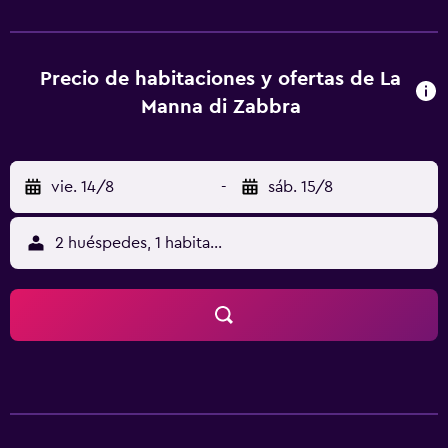
El establecimiento también alberga un restaurante. La
Manna di Zabbra se encuentra a 10 km de la costa. El
parque regional Madonie está a 20 minutos en coche.
Precio de habitaciones y ofertas de La
Manna di Zabbra
vie. 14/8
-
sáb. 15/8
2 huéspedes, 1 habitación