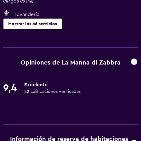
cargos extra)
Lavandería
Mostrar los 66 servicios
Accesibilidad y adecuación
Unidad ubicada en la planta baja
Unidad accesible para personas en silla de ruedas
Opiniones de La Manna di Zabbra
Mascotas permitidas bajo consulta (pueden aplicar cargos
extra)
Excelente
9,4
Accesibilidad
22 calificaciones verificadas
Ducha adaptada para silla de ruedas
Estacionamiento accesible
Para no fumadores
Fregadero bajo
Almohada sin plumas
Información de reserva de habitaciones