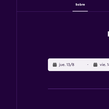
Sobre
jue. 13/8
-
vie. 