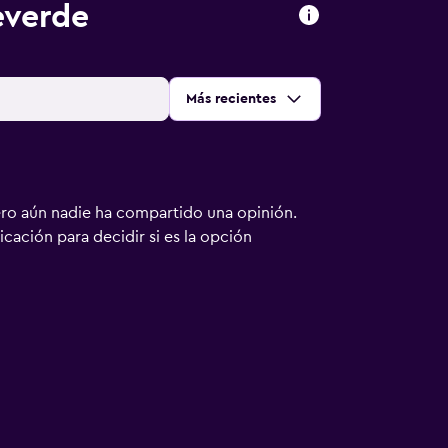
everde
Ordenar por
:
Más recientes
ero aún nadie ha compartido una opinión.
bicación para decidir si es la opción