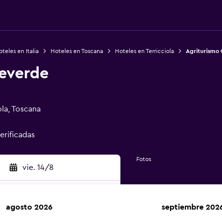
teles en Italia
Hoteles en Toscana
Hoteles en Terricciola
Agriturismo 
leverde
ola, Toscana
erificadas
Fotos
vie. 14/8
agosto 2026
septiembre 202