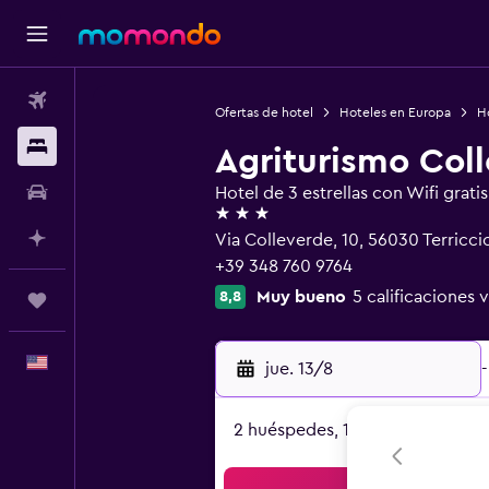
Vuelos
Ofertas de hotel
Hoteles en Europa
Ho
Alojamientos
Agriturismo Col
Autos
Hotel de 3 estrellas con Wifi gratis
3 estrellas
Planifica con IA
Via Colleverde, 10, 56030 Terricci
+39 348 760 9764
Muy bueno
5 calificaciones v
8,8
Trips
Español
jue. 13/8
-
2 huéspedes, 1 habitación