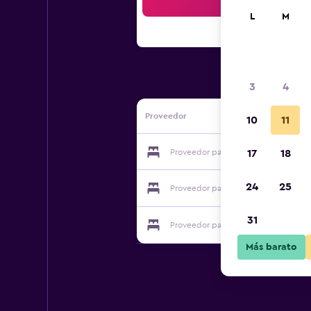
Bus
L
M
3
4
Proveedor
10
11
Proveedor para Agriturismo Collever
17
18
24
25
Proveedor para Agriturismo Collever
31
Proveedor para Agriturismo Collever
Más barato