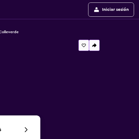
Iniciar sesión
Colleverde
6