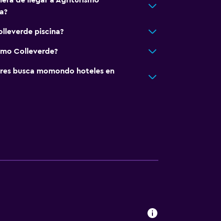
era de llegar a Agriturismo
a?
olleverde piscina?
ismo Colleverde?
res busca momondo hoteles en