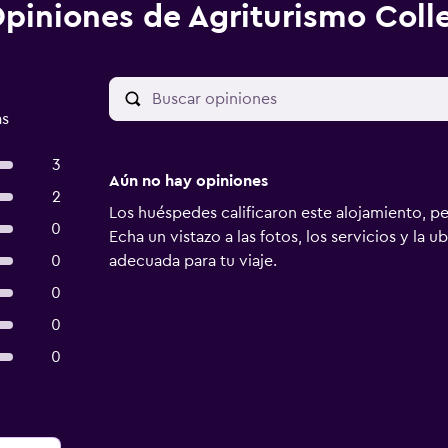
piniones de Agriturismo Coll
as
3
Aún no hay opiniones
2
Los huéspedes calificaron este alojamiento, p
0
Echa un vistazo a las fotos, los servicios y la u
0
adecuada para tu viaje.
0
0
0