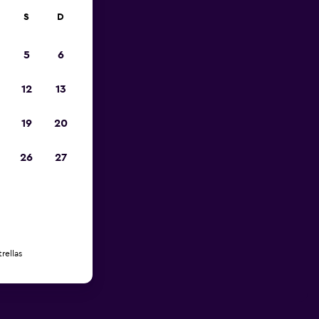
S
D
5
6
12
13
19
20
26
27
rellas