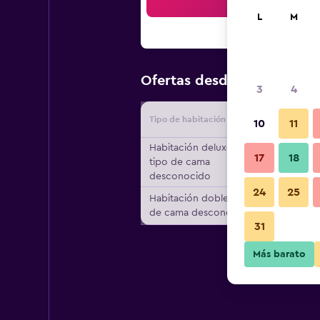
Bus
L
M
$106
Ofertas desde
/
Oferta m
3
4
Tipo de habitación
Proveedo
10
11
Habitación deluxe,
17
18
tipo de cama
desconocido
24
25
Habitación doble, tipo
de cama desconocido
31
Más barato