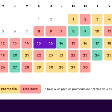
car
M
J
V
S
D
L
M
M
J
V
1
2
1
2
3
4
ás barata de precio por noche
5
6
7
8
9
7
8
9
10
11
r
Total noche
12
13
14
15
16
14
15
16
17
18
19
20
21
22
23
21
22
23
24
25
$106
Ver oferta
26
27
28
29
30
28
29
30
$125
Ver oferta
Promedio
Más caro
En base a los precios promedio de hoteles de 3 est