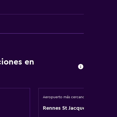
nto
ciones en
ión
a
Aeropuerto más cercano
Rennes St Jacques
ibles por escaleras