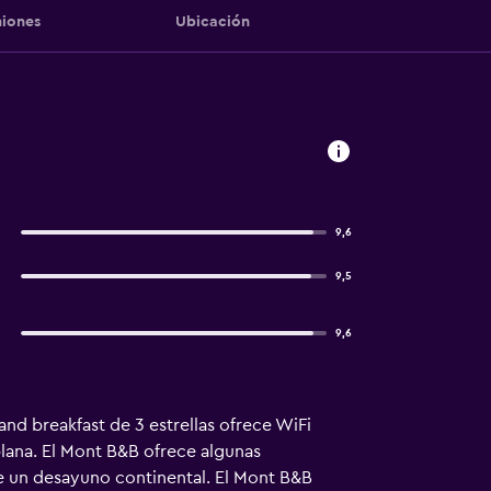
iones
Ubicación
9,6
9,5
9,6
nd breakfast de 3 estrellas ofrece WiFi
plana. El Mont B&B ofrece algunas
rve un desayuno continental. El Mont B&B