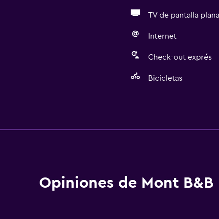
TV de pantalla plan
Internet
Check-out exprés
Bicicletas
General
Vista a una calle tranquil
aciones
Acceso al salón ejecutiv
Vista al jardín
Piso de parquet o mader
Opiniones de Mont B&B
Habitaciones insonoriza
Insonorización