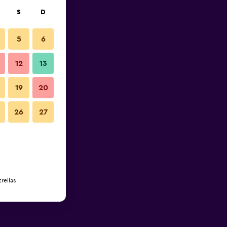
S
D
5
6
12
13
19
20
26
27
rellas