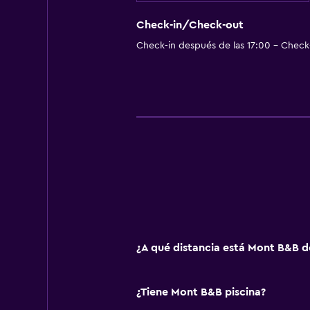
Ducha italiana
Check-in/Check-out
Aire libre
Check-in después de las 17:00 - Check-
Terraza/patio
Comedor al aire libre
Muebles de exterior
Área de picnic
Jardín
Estacionamiento y transporte
Estacionamiento en la calle
Estacionamiento gratuito
¿A qué distancia está Mont B&B d
Estacionamiento privado
¿Tiene Mont B&B piscina?
Actividades