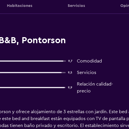
Habitaciones
Servicios
Opin
B&B, Pontorson
Comodidad
9,7
Servicios
9,5
Relación calidad-
9,9
precio
son y ofrece alojamiento de 3 estrellas con jardín. Este bed a
e este bed and breakfast están equipados con TV de pantalla 
 Todas tienen baño privado y escritorio. El establecimiento si