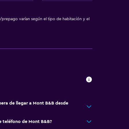
/prepago varían según el tipo de habitación y el
)
a
ento
tida
nera de llegar a Mont B&B desde
e teléfono de Mont B&B?