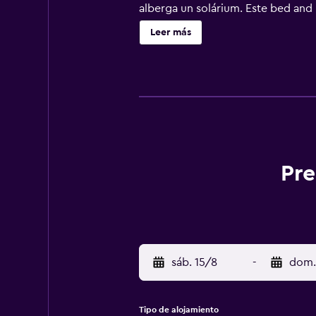
alberga un solárium. Este bed and 
cercano es el de Dinard Bretaña, 
Leer más
Pre
sáb. 15/8
-
dom.
Tipo de alojamiento