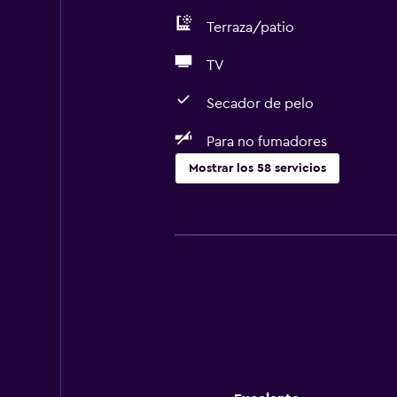
Terraza/patio
TV
Secador de pelo
Para no fumadores
Mostrar los 58 servicios
Servicios básicos
Wifi gratis
Wifi disponible en todas las instal
Internet
Ropa de cama
Toallas
Ventilador