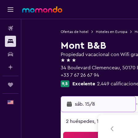
Vuelos
Ofertas de hotel
Hoteles en Europa
Ho
Alojamientos
Mont B&B
Autos
Propiedad vacacional con Wifi gra
3 estrellas
Planifica con IA
34 Boulevard Clemenceau, 50170 
+33 7 67 26 67 94
Excelente
2.449 calificacion
9,5
Trips
Español
sáb. 15/8
-
2 huéspedes, 1 habitación