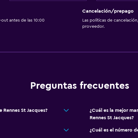
Cancelación/prepago
Habitación
out antes de las 10:00
Las políticas de cancelación
proveedor.
Camas extralargas (+2 m
Enchufe cerca de la cam
Perchero
Armario o clóset
Preguntas frecuentes
Sistema de entretenimi
TV de pantalla plana
Sala de estar/TV compar
e Rennes St Jacques?
¿Cuál es la mejor ma
TV
Rennes St Jacques?
¿Cuál es el número d
Salud y seguridad