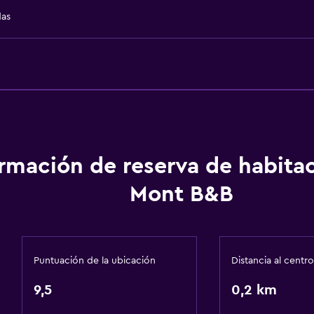
Espacio de almacenamie
das
ormación de reserva de habita
Accesibilidad y adecuac
Mont B&B
Hipoalergénico
Almohada hipoalergénic
Para no fumadores
Puntuación de la ubicación
Distancia al centro
Almohada sin plumas
9,5
0,2 km
Plantas superiores acces