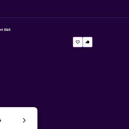
nt B&B
6