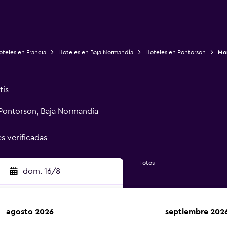
teles en Francia
Hoteles en Baja Normandía
Hoteles en Pontorson
Mo
tis
Pontorson, Baja Normandía
es verificadas
Fotos
dom. 16/8
agosto 2026
septiembre 202