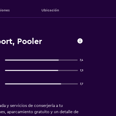
iones
Ubicación
ort, Pooler
7,4
7,3
7,7
a y servicios de conserjería a tu
nes, aparcamiento gratuito y un detalle de