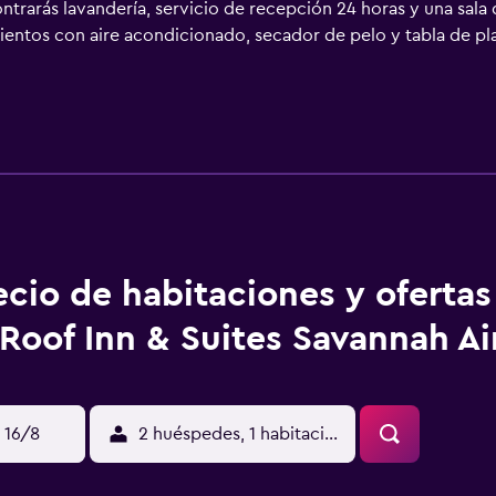
trarás lavandería, servicio de recepción 24 horas y una sala
ientos con aire acondicionado, secador de pelo y tabla de pla
con canales digitales de suscripción. Se ofrece frigorífico y
 a Internet wifi gratis. Los servicios para las personas de neg
ia son gratuitas (pueden existir restricciones). Las habitacion
as. Se ofrece servicio de limpieza todos los días. Los servicio
emporada. No se permite la entrada a la piscina de niños menor
tividades de ocio y esparcimiento que se indican más abajo en
rgo).
ecio de habitaciones y oferta
Roof Inn & Suites Savannah Ai
 16/8
2 huéspedes, 1 habitación