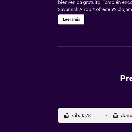
bienvenida gratuito. También encon
Savannah Airport ofrece 92 alojam
de pantalla plana de 40 pulgadas 
Leer más
por la web gracias a nuestro acceso
llamadas locales y de larga distanc
personal gratuitos y cortinas opac
incluyen piscina al aire libre de t
adulto. Se pueden practicar las ac
(es posible que se aplique un reca
Pr
sáb. 15/8
-
dom.