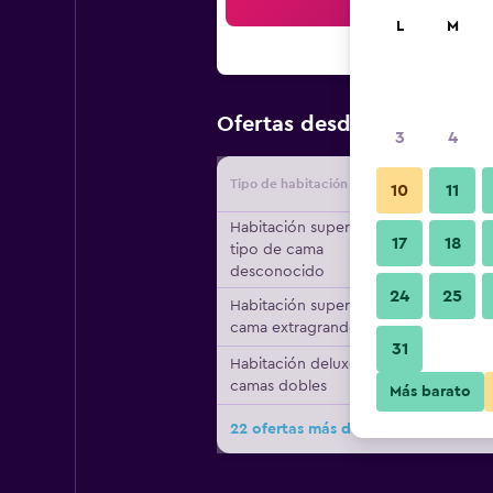
Bus
L
M
$61
Ofertas desde
/
Oferta más
3
4
Tipo de habitación
Proveedo
10
11
Habitación superior,
17
18
tipo de cama
desconocido
24
25
Habitación superior, 1
cama extragrande
31
Habitación deluxe, 2
camas dobles
Más barato
22 ofertas más de Red Roof Inn & Su