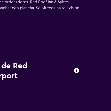
 de ordenadores. Red Roof Inn & Suites
nchar con plancha. Se ofrece una televisión
 microondas. Los huéspedes pueden navegar
ocios incluyen escritorio y teléfono; las
es también incluyen artículos de higiene
s de ocio y esparcimiento en este hotel
es de 12 años sin la supervisión de un
 las instalaciones o cerca del alojamiento
s de Red
rport