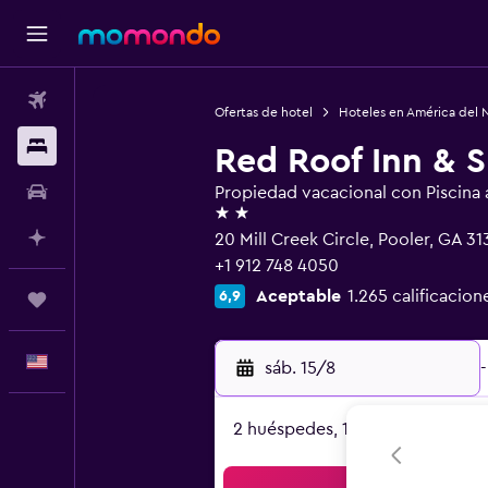
Vuelos
Ofertas de hotel
Hoteles en América del 
Alojamientos
Red Roof Inn & S
Autos
Propiedad vacacional con Piscina al
2 estrellas
Planifica con IA
20 Mill Creek Circle, Pooler, GA 31
+1 912 748 4050
Aceptable
1.265 calificacion
6,9
Trips
Español
sáb. 15/8
-
2 huéspedes, 1 habitación