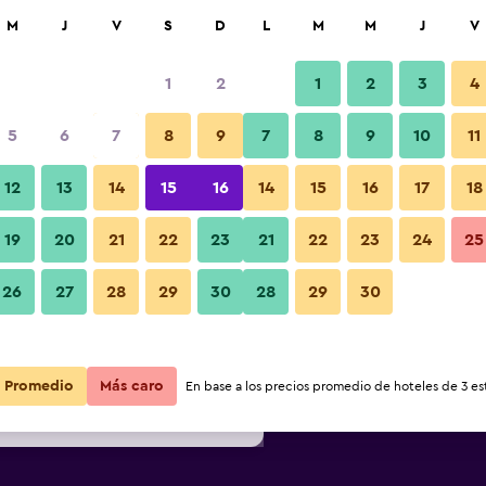
car
M
J
V
S
D
L
M
M
J
V
1
2
1
2
3
4
 barata de precio por noche
5
6
7
8
9
7
8
9
10
11
Lobby
r
Total noche
12
13
14
15
16
14
15
16
17
18
19
20
21
22
23
21
22
23
24
25
$61
Ver oferta
Fotos
26
27
28
29
30
28
29
30
$66
Ver oferta
$66
Ver oferta
Promedio
Más caro
En base a los precios promedio de hoteles de 3 est
ites Savannah Airport