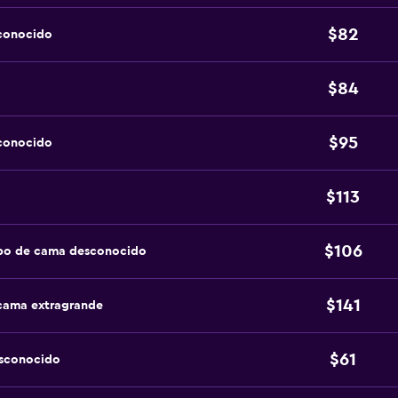
$82
sconocido
$84
$95
sconocido
$113
$106
ipo de cama desconocido
$141
 cama extragrande
$61
esconocido