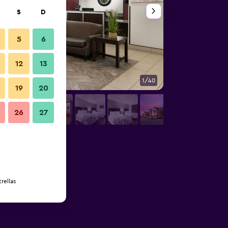
S
D
5
6
12
13
1/40
Edificio
19
20
26
27
rellas