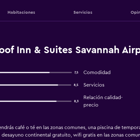
Habitaciones
Servicios
Opin
of Inn & Suites Savannah Airp
Comodidad
7,5
Servicios
8,5
Relación calidad-
8,3
precio
ndrás café o té en las zonas comunes, una piscina de temporad
n desayuno continental gratuito, wifi gratis en las zonas comu