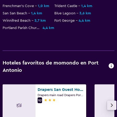
Frenchman's Cove
1,0 km
Trident Castle
1,4 km
San San Beach
1,4 km
Blue Lagoon
3,6 km
Winnifred Beach
3,7 km
Fort George
4,4 km
Portland Parish Church
4,4 km
Hoteles favoritos de momondo en Port
Antonio
Drapers San Guest House
Drapers main road Drapers Portland, Port Antonio
3 estrellas
9,1