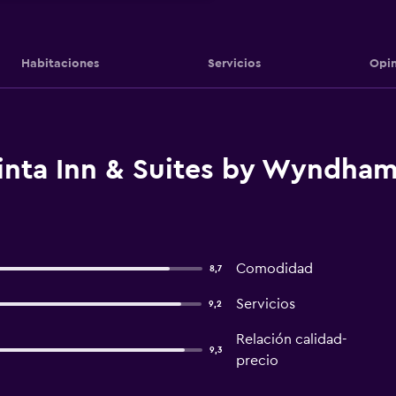
Habitaciones
Servicios
Opin
inta Inn & Suites by Wyndham 
Comodidad
8,7
Servicios
9,2
Relación calidad-
9,3
precio