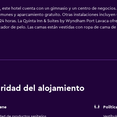
e, este hotel cuenta con un gimnasio y un centro de negocios
 comunes y aparcamiento gratuito. Otras instalaciones incluyen
 24 horas. La Quinta Inn & Suites by Wyndham Port Lavaca ofre
ecador de pelo. Las camas están vestidas con ropa de cama de a
 canales por cable de suscripción. Se ofrece frigorífico y mi
ulos de higiene personal gratuitos. Los huéspedes pueden na
). Los servicios para las personas de negocios incluyen escritor
iones). Las habitaciones también incluyen tabla de planchar co
. Los servicios de ocio y esparcimiento en este hotel incluyen 
e ocio y esparcimiento que se indican más abajo en las instal
ridad del alojamiento
ene
Polític
idad de productos sanitarios.
Vestíbu