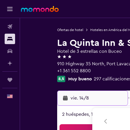
Vuelos
Ofertas de hotel
Hoteles en América del 
Alojamientos
La Quinta Inn &
Autos
Hotel de 3 estrellas con Buceo
3 estrellas
Planifica con IA
910 Highway 35 North, Port Lavaca
+1 361 552 8800
Muy bueno
297 calificacione
8,5
Trips
Español
vie. 14/8
-
2 huéspedes, 1 habitación