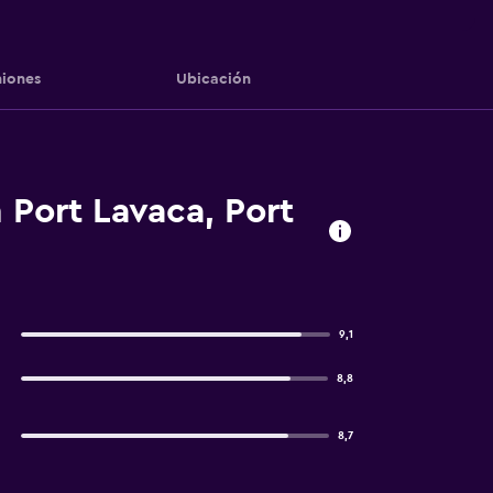
iones
Ubicación
Port Lavaca, Port
9,1
8,8
8,7