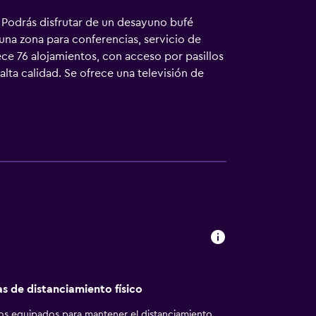
. Podrás disfrutar de un desayuno bufé
 una zona para conferencias, servicio de
ce 76 alojamientos, con acceso por pasillos
lta calidad. Se ofrece una televisión de
croondas. Los baños están equipados con
vegar por la web gracias a nuestro acceso
io y teléfono; se ofrecen llamadas locales
n plancha y cortinas opacas. Se ofrece
una piscina al aire libre y gimnasio. Se
aciones o cerca del alojamiento (es posible
as de distanciamiento físico
los equipados para mantener el distanciamiento