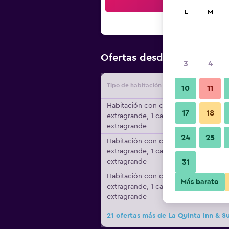
Bus
L
M
$100
Ofertas desde
/
Oferta m
3
4
Tipo de habitación
Proveedo
10
11
Habitación con cama
17
18
extragrande, 1 cama
extragrande
24
25
Habitación con cama
extragrande, 1 cama
extragrande
31
Habitación con cama
Más barato
extragrande, 1 cama
extragrande
21 ofertas más de La Quinta Inn & 