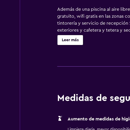
Además de una piscina al aire libr
gratuito, wifi gratis en las zonas
tintorería y servicio de recepción
exteriores y cafetera y tetera y s
pantalla plana de 32 pulgadas con
Leer más
ducha y bañera combinadas y artíc
a Internet gratis (por cable y wifi
gratuitas (pueden existir restricc
servicio de limpieza todos los días
pueden practicar las actividades d
que se aplique un recargo).
Medidas de segu
Aumento de medidas de higi
Limpieza diaria, mayor disponibil