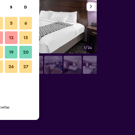
S
D
5
6
12
13
1/24
Baño
19
20
26
27
rellas