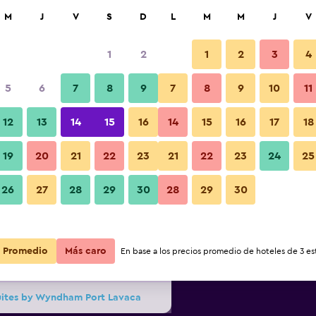
car
M
J
V
S
D
L
M
M
J
V
1
2
1
2
3
4
ás barata de precio por noche
5
6
7
8
9
7
8
9
10
11
Habitación
r
Total noche
12
13
14
15
16
14
15
16
17
18
19
20
21
22
23
21
22
23
24
25
$100
Ver oferta
Fotos
26
27
28
29
30
28
29
30
$105
Ver oferta
Promedio
Más caro
En base a los precios promedio de hoteles de 3 est
$107
Ver oferta
Suites by Wyndham Port Lavaca