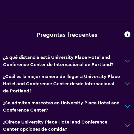
Comedor
Microondas
Restaurante
Tetera/cafetera
Preguntas frecuentes
Nevera
Cafetera
¿A qué distancia está University Place Hotel and
Máquina expendedora (bebidas)
Conference Center de Internacional de Portland?
Máquina expendedora (botanas)
¿Cuál es la mejor manera de llegar a University Place
Hotel and Conference Center desde Internacional
Accesibilidad y adecuación
de Portland?
Mascotas permitidas bajo consulta (pueden aplicar cargos
¿Se admiten mascotas en University Place Hotel and
extra)
Conference Center?
Accesibilidad
¿Ofrece University Place Hotel and Conference
Ascensor
Center opciones de comida?
Estacionamiento accesible