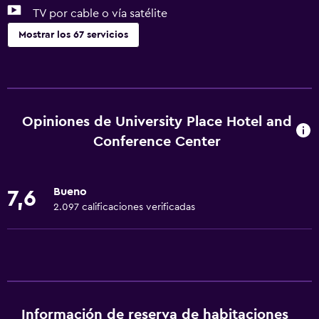
TV por cable o vía satélite
Mostrar los 67 servicios
Servicios básicos
Wifi gratis
Wifi disponible en todas las instalaciones
Opiniones de University Place Hotel and
Internet
Conference Center
Ropa de cama
Toallas
Bueno
7,6
Artículos de aseo gratis
2.097 calificaciones verificadas
Champú
Alarma de humo
Calefacción
Gel de ducha
Información de reserva de habitaciones
Aire acondicionado