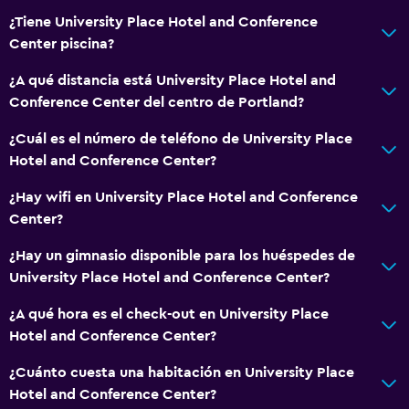
¿Tiene University Place Hotel and Conference
Para no fumadores
Center piscina?
Áreas designadas para fumadores
¿A qué distancia está University Place Hotel and
Conference Center del centro de Portland?
Baño
Ducha
¿Cuál es el número de teléfono de University Place
Hotel and Conference Center?
Tina de baño
Secador de pelo
¿Hay wifi en University Place Hotel and Conference
Center?
Aseo
Papel higiénico
¿Hay un gimnasio disponible para los huéspedes de
University Place Hotel and Conference Center?
Baño privado
¿A qué hora es el check-out en University Place
Sistema de entretenimiento
Hotel and Conference Center?
Radio
¿Cuánto cuesta una habitación en University Place
TV de pantalla plana
Hotel and Conference Center?