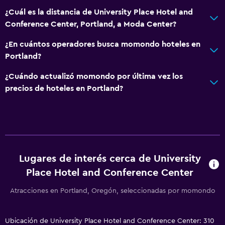
Sala de estar/TV compartida
¿Cuál es la distancia de University Place Hotel and
TV por cable o vía satélite
Conference Center, Portland, a Moda Center?
TV
¿En cuántos operadores busca momondo hoteles en
Portland?
General
¿Cuándo actualizó momondo por última vez los
Zona de estar
precios de hoteles en Portland?
Piso de parquet o madera noble
Teléfono
Alfombrado
Espacio de almacenamiento
Lugares de interés cerca de University
Place Hotel and Conference Center
Estacionamiento y transporte
Atracciones en Portland, Oregón, seleccionadas por momondo
Estacionamiento
Estacionamiento en la calle
Ubicación de University Place Hotel and Conference Center: 310
Traslado aeropuerto