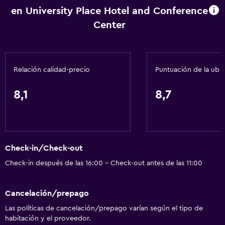
en University Place Hotel and Conference
Papeleras
Center
Acondicionador
Servicios y facilidades
Relación calidad-precio
Puntuación de la ubi
Salas de conferencia
Cajero automático/banco
8,1
8,7
Renta de autos
Servicio de despertador
Caja fuerte
Check-in/Check-out
Instalaciones para reuniones
Check-in después de las 16:00 - Check-out antes de las 11:00
Servicio de habitaciones
Acceso con tarjeta
Cancelación/prepago
Recepción 24 horas
Las políticas de cancelación/prepago varían según el tipo de
habitación y el proveedor.