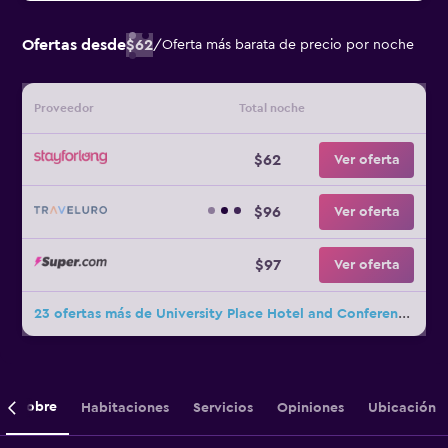
Ofertas desde
$62
/
Oferta más barata de precio por noche
Proveedor
Total noche
$62
Ver oferta
$96
Ver oferta
$97
Ver oferta
23 ofertas más de University Place Hotel and Conference Center
Sobre
Habitaciones
Servicios
Opiniones
Ubicación