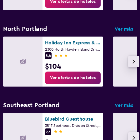
Ver ofertas de hoteles
North Portland
Ver más
Holiday Inn Express & Suites Portland-Jantzen Beach By IHG
2300 North Hayden Island Drive, Portland, OR
3 estrellas
8,4
$104
Ver ofertas de hoteles
Southeast Portland
Ver más
Bluebird Guesthouse
3517 Southeast Division Street, Portland, OR
2 estrellas
9,3