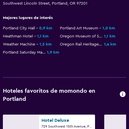
Southwest Lincoln Street, Portland, OR 97201
Aire libre
Mejores lugares de interés
Terraza/patio
Portland City Hall
0,9 km
Portland Art Museum
1,0 km
Sillas de playa
Heathman Hotel
1,1 km
Oregon Museum of Science and Industry
1,1 km
Jardín
Weather Machine
1,3 km
Oregon Rail Heritage Center
1,4 km
Portland Saturday Market
1,9 km
Lavandería
Lavandería
Plancha y tabla de planchar
Hoteles favoritos de momondo en
Habitación
Portland
Despertador
Armario o clóset
Hotel Deluxe
729 Southwest 15th Avenue, Portland, OR
Zona de trabajo