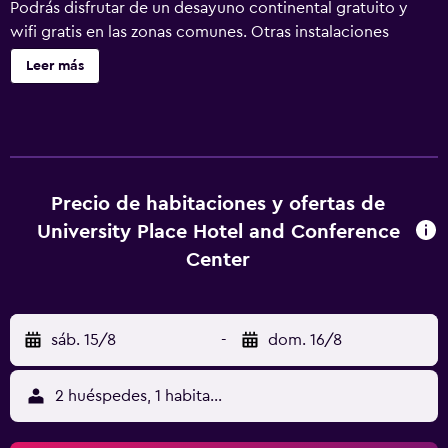
Podrás disfrutar de un desayuno continental gratuito y
wifi gratis en las zonas comunes. Otras instalaciones
incluyen aparcamiento sin asistencia, lavandería y servicio
Leer más
de recepción 24 horas. Se ofrece un servicio de limpieza a
petición. University Place Hotel & Conference Center
ofrece 234 alojamientos con aire acondicionado, cafetera
y tetera y secador de pelo. Los huéspedes pueden utilizar
los siguientes servicios disponibles en las habitaciones:
frigorífico y microondas. Los baños están equipados con
Precio de habitaciones y ofertas de
ducha y bañera combinadas y artículos de higiene
University Place Hotel and Conference
personal gratuitos. Los huéspedes pueden navegar por la
Center
web gracias a nuestro acceso a Internet wifi gratis. Los
servicios para las personas de negocios incluyen
escritorio y teléfono. Las habitaciones también incluyen
sáb. 15/8
-
dom. 16/8
tabla de planchar con plancha y cortinas opacas. Se
ofrece servicio de limpieza a petición. Los servicios de
ocio y esparcimiento en este hotel incluyen gimnasio y
2 huéspedes, 1 habitación
piscina al aire libre de temporada.