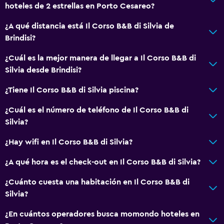
hoteles de 2 estrellas en Porto Cesareo?
Accesibilidad y adecuación
¿A qué distancia está Il Corso B&B di Silvia de
Para no fumadores
Brindisi?
Áreas designadas para fumadores
¿Cuál es la mejor manera de llegar a Il Corso B&B di
Entrada privada
Silvia desde Brindisi?
¿Tiene Il Corso B&B di Silvia piscina?
Aire libre
¿Cuál es el número de teléfono de Il Corso B&B di
Terraza
Silvia?
Terraza/patio
¿Hay wifi en Il Corso B&B di Silvia?
Muebles de exterior
¿A qué hora es el check-out en Il Corso B&B di Silvia?
General
¿Cuánto cuesta una habitación en Il Corso B&B di
Habitaciones familiares
Silvia?
Vista al mar
¿En cuántos operadores busca momondo hoteles en
Vista a la ciudad