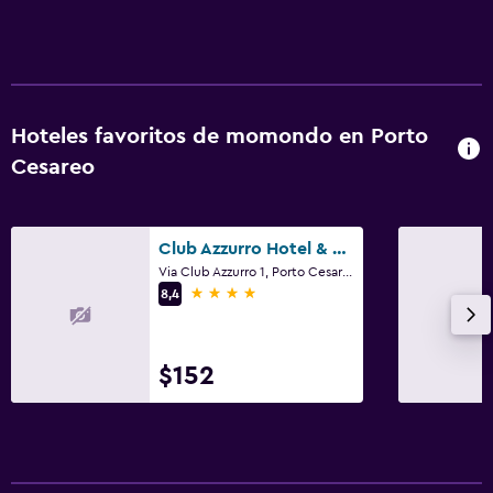
Tendedero
Zona de trabajo
Escritorio
Hoteles favoritos de momondo en Porto
Cesareo
Comedor
Minibar
Club Azzurro Hotel & Resort
Via Club Azzurro 1, Porto Cesareo, Provincia de Lecce
4 estrellas
8,4
$152