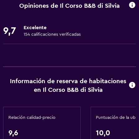
Wifi disponible en todas las instalaciones
Opiniones de Il Corso B&B di Silvia
Internet
Gel de ducha
Excelente
9,7
Ropa de cama
154 calificaciones verificadas
Toallas
Aire acondicionado
Artículos de aseo gratis
Calefacción
Información de reserva de habitaciones
Papeleras
en Il Corso B&B di Silvia
Baño
Bidé
Relación calidad-precio
Puntuación de la ubi
Secador de pelo
Aseo
9,6
10,0
Papel higiénico