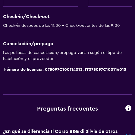
Ducha
Check-in/Check-out
Gorro de baño
Check-in después de las 11:00 - Check-out antes de las 9:00
Baño privado
Cancelación/prepago
Servicios y facilidades
Las políticas de cancelación/prepago varían según el tipo de
Check-out exprés
habitación y el proveedor.
Botella de agua
Número de licencia: 075097C100114013, IT075097C100114013
Caja fuerte
Acceso con llave
Sistema de entretenimiento
Preguntas frecuentes
TV de pantalla plana
Sala de estar/TV compartida
TV
¿En qué se diferencia Il Corso B&B di Silvia de otros