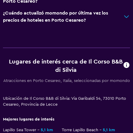
Porto Cesareo?
¿Cuándo actualizó momondo por última vez los
Salud y seguridad
precios de hoteles en Porto Cesareo?
Limpieza diaria
Mosquitera
Caja fuerte
Habitación
Lugares de interés cerca de Il Corso B&B
Enchufe cerca de la cama
di Silvia
Armario o clóset
Atracciones en Porto Cesareo, Italia, seleccionadas por momondo
Actividades
Ubicación de Il Corso B&B di Silvia: Via Garibaldi 54, 73010 Porto
Senderismo
Cesareo, Provincia de Lecce
Submarinismo
Mejores lugares de interés
Lavandería
Lapillo Sea Tower
5,1 km
Torre Lapillo Beach
5,1 km