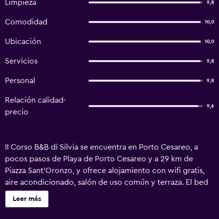
Limpieza
9,8
Comodidad
10,0
Ubicación
10,0
Servicios
9,8
Personal
9,8
Relación calidad-
9,6
precio
Il Corso B&B di Silvia se encuentra en Porto Cesareo, a
pocos pasos de Playa de Porto Cesareo y a 29 km de
Piazza Sant'Oronzo, y ofrece alojamiento con wifi gratis,
aire acondicionado, salón de uso común y terraza. El bed
and breakfast ofrece TV de pantalla plana y baño privado
Leer más
con artículos de aseo gratuitos, secador de pelo y bidet. Il
Corso B&B di Silvia ofrece desayuno buffet o italiano.