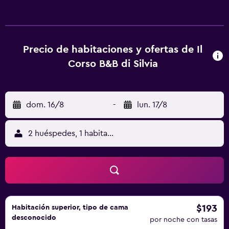
Piazza Mazzini está a 29 km del alojamiento, y Lecce
Cathedral está a 27 km. El aeropuerto (Aeropuerto de
Apulia) está a 57 km.
Precio de habitaciones y ofertas de Il
Corso B&B di Silvia
dom. 16/8
-
lun. 17/8
2 huéspedes, 1 habitación
$193
Habitación superior, tipo de cama
desconocido
por noche con tasas