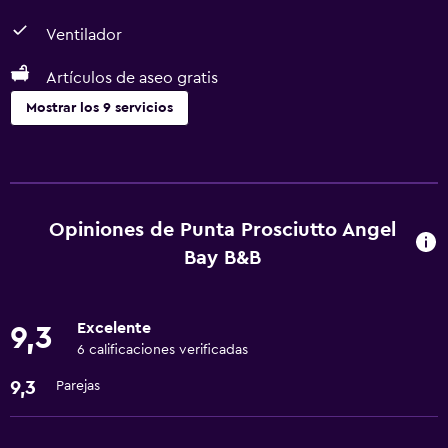
Ventilador
Artículos de aseo gratis
Mostrar los 9 servicios
Servicios básicos
Ventilador
Wifi gratis
Opiniones de Punta Prosciutto Angel
Aire acondicionado
Bay B&B
Artículos de aseo gratis
Excelente
9,3
Estacionamiento y transporte
6 calificaciones verificadas
Traslado aeropuerto
9,3
Parejas
Accesibilidad y adecuación