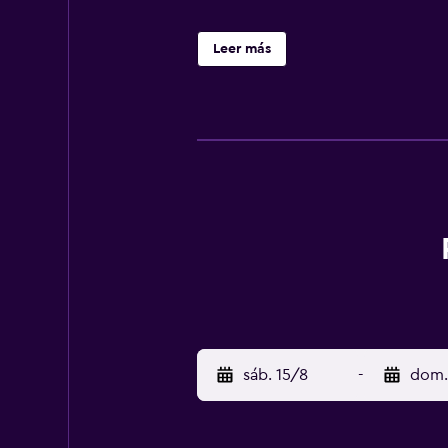
Leer más
sáb. 15/8
-
dom.