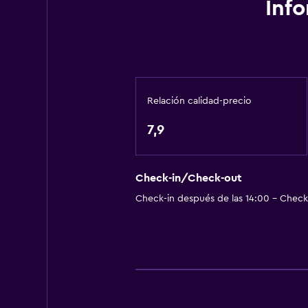
Vista al mar
Inf
Vista a la ciudad
Espacio de almacenamiento
Accesibilidad y adecuación
Relación calidad-precio
Para no fumadores
Almohada sin plumas
7,9
Plantas superiores accesibles por 
Check-in/Check-out
Sistema de entretenimiento
Check-in después de las 14:00 - Check-
TV de pantalla plana
TV
Aire libre
Terraza