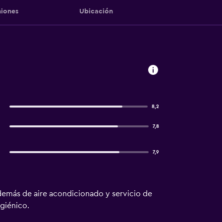
iones
Ubicación
8,2
7,8
7,9
 además de aire acondicionado y servicio de
igiénico.