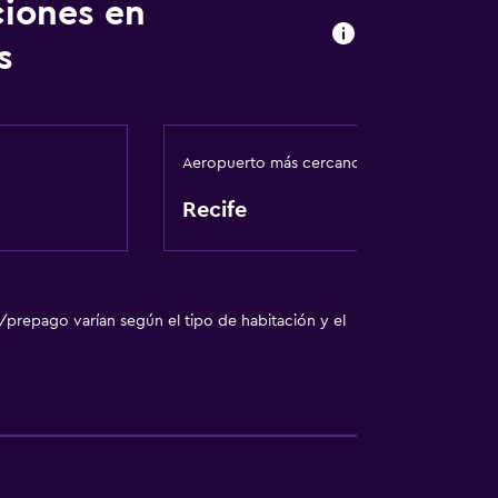
ciones en
 turística
s
Aeropuerto más cercano
rior
Recife
 comunes
sporte
/prepago varían según el tipo de habitación y el
con cargos)