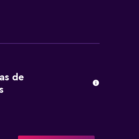
tas de
s