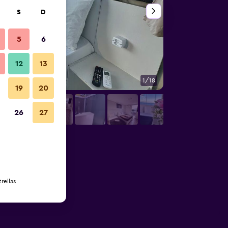
S
D
5
6
12
13
1/18
Otros
19
20
26
27
rellas