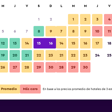
car
M
J
V
S
D
L
M
M
J
V
1
2
1
2
3
4
s barata de precio por noche
5
6
7
8
9
7
8
9
10
11
Habitación
r
Total noche
12
13
14
15
16
14
15
16
17
18
$38
Ver oferta
19
20
21
22
23
21
22
23
24
25
Fotos
26
27
28
29
30
28
29
30
$38
Ver oferta
$43
Ver oferta
Promedio
Más caro
En base a los precios promedio de hoteles de 3 est
vegantes