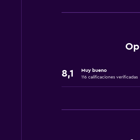
Servicios básicos
Wifi gratis
Wifi disponible en todas las instal
Internet
Gel de ducha
Op
Ropa de cama
Toallas
Muy bueno
8,1
Extinguidor
116 calificaciones verificadas
Aire acondicionado
Artículos de aseo gratis
Papeleras
General
Habitaciones familiares