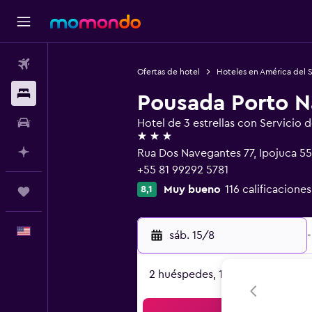
Vuelos
Ofertas de hotel
Hoteles en América del 
Alojamientos
Pousada Porto N
Autos
Hotel de 3 estrellas con Servicio 
3 estrellas
Planifica con IA
Rua Dos Navegantes 77, Ipojuca 
+55 81 99292 5781
Muy bueno
116 calificaciones
8,1
Trips
Español
sáb. 15/8
-
2 huéspedes, 1 habitación