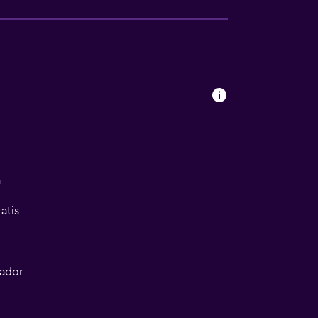
a
atis
tador