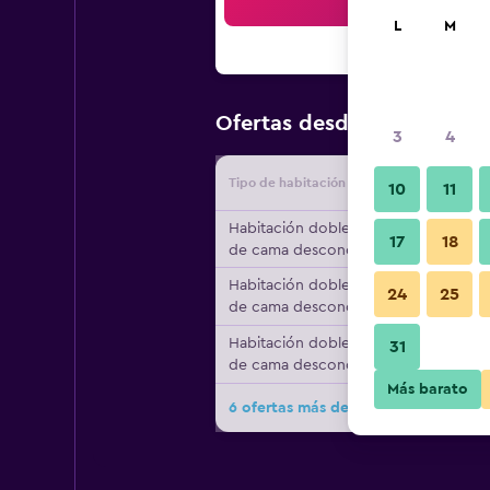
Bus
L
M
$38
Ofertas desde
/
Oferta má
3
4
Tipo de habitación
Proveedo
10
11
Habitación doble, tipo
17
18
de cama desconocido
Habitación doble, tipo
24
25
de cama desconocido
Habitación doble, tipo
31
de cama desconocido
Más barato
6 ofertas más de Pousada Porto Na