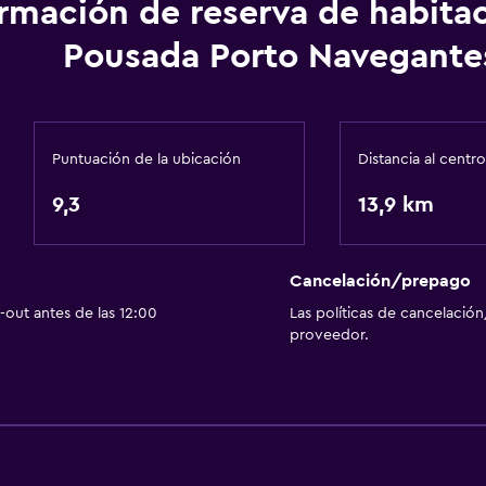
Servicio de habitaciones
ormación de reserva de habita
Mostrador de información
Pousada Porto Navegante
Recepción 24 horas
Salud y seguridad
Puntuación de la ubicación
Distancia al centro
Cámaras CCTV en el exte
9,3
Limpieza diaria
13,9 km
escaleras
Cámaras CCTV en zonas
Cancelación/prepago
Estacionamiento y tran
out antes de las 12:00
Las políticas de cancelación
Traslado al aeropuerto (
proveedor.
Comedor
Minibar