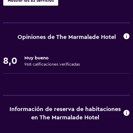
Mostrar los 83 servicios
Servicios básicos
Wifi gratis
Wifi disponible en todas las instalaciones
Opiniones de The Marmalade Hotel
Internet
Toallas
Muy bueno
8,0
Ventilador
968 calificaciones verificadas
Extinguidor
Artículos de aseo gratis
Champú
Alarma de humo
Información de reserva de habitaciones
Calefacción
en The Marmalade Hotel
Gel de ducha
Aire acondicionado