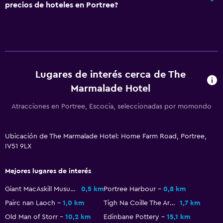
precios de hoteles en Portree?
Comedor
Tetera eléctrica
Menús para dietas especiales (bajo petición)
Restaurante
Lugares de interés cerca de The
Bar/lounge
Marmalade Hotel
Desayuno en la habitación
Atracciones en Portree, Escocia, seleccionadas por momondo
Tetera/cafetera
Tetera
Ubicación de The Marmalade Hotel: Home Farm Road, Portree,
La comida se puede entregar en el alojamiento
IV51 9LX
Cafetera
Mejores lugares de interés
Accesibilidad y adecuación
Giant MacAskill Musuem
0,5 km
Portree Harbour
0,8 km
Unidad ubicada en la planta baja
Pairc nan Laoch
1,0 km
Tigh Na Coille The Aros Experience
1,7 km
Accesibilidad
Old Man of Storr
10,2 km
Edinbane Pottery
15,1 km