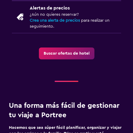
Área de picnic
Alertas de precios
Jardín
¿Aún no quieres reservar?
Crea una alerta de precios
para realizar un
seguimiento.
Estacionamiento y transporte
Carga de vehículos eléctricos
Estacionamiento gratuito
Buscar ofertas de hotel
Estacionamiento privado
Actividades
Senderismo
Ciclismo
Una forma más fácil de gestionar
Paseos a caballo
tu viaje a Portree
Habitación
Hacemos que sea súper fácil planificar, organizar y viajar
Enchufe cerca de la cama