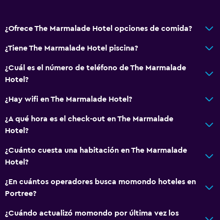
Vista a la montaña
Espacio de almacenamiento
¿Ofrece The Marmalade Hotel opciones de comida?
Baño
¿Tiene The Marmalade Hotel piscina?
Ducha
¿Cuál es el número de teléfono de The Marmalade
Inodoro con cisterna alta
Hotel?
Gorro de baño
¿Hay wifi en The Marmalade Hotel?
Tina de baño
¿A qué hora es el check-out en The Marmalade
Secador de pelo
Hotel?
Aseo
¿Cuánto cuesta una habitación en The Marmalade
Papel higiénico
Hotel?
Albornoz
¿En cuántos operadores busca momondo hoteles en
Baño privado
Portree?
Ducha italiana
¿Cuándo actualizó momondo por última vez los