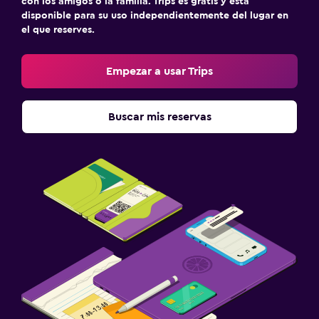
con los amigos o la familia. Trips es gratis y está
disponible para su uso independientemente del lugar en
Armario o clóset
el que reserves.
Zona de trabajo
Empezar a usar Trips
Fax/fotocopiadora
Escritorio
Buscar mis reservas
Ideal para familias
Cuna/cama nido disponibles
Comidas para niños
Lavandería
Plancha y tabla de planchar