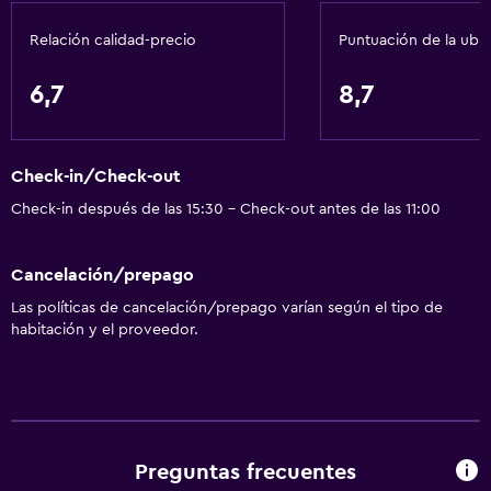
Papeleras
Relación calidad-precio
Puntuación de la ubi
Acondicionador
6,7
8,7
General
Acceso al salón ejecutivo
Check-in/Check-out
Vista al mar
Check-in después de las 15:30 - Check-out antes de las 11:00
Zona de estar
Vista al jardín
Cancelación/prepago
Pantuflas
Las políticas de cancelación/prepago varían según el tipo de
Vista al patio interior
habitación y el proveedor.
Habitaciones insonorizadas
Insonorización
Teléfono
Alfombrado
Preguntas frecuentes