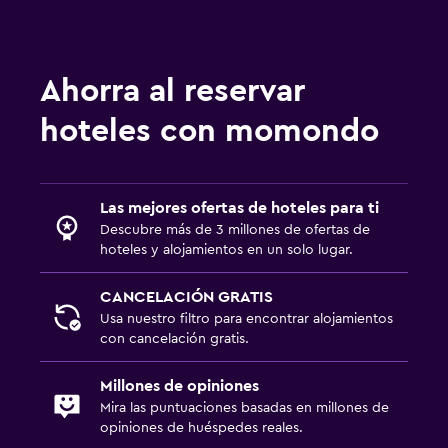
Caja fuerte
Servicio de habitaciones
Acceso con tarjeta
Ahorra al reservar
Botella de agua
hoteles con momondo
Recepción 24 horas
Sistema de entretenimiento
Las mejores ofertas de hoteles para ti
TV de pantalla plana
Descubre más de 3 millones de ofertas de
Sala de estar/TV compartida
hoteles y alojamientos en un solo lugar.
TV por cable o vía satélite
CANCELACIÓN GRATIS
TV
Usa nuestro filtro para encontrar alojamientos
con cancelación gratis.
Aire libre
Millones de opiniones
Terraza/patio
Mira las puntuaciones basadas en millones de
opiniones de huéspedes reales.
Muebles de exterior