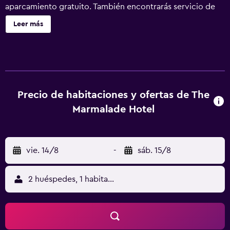
aparcamiento gratuito. También encontrarás servicio de
recepción 24 horas, asistencia turística y para la compra
Leer más
de entradas y un jardín. The Marmalade Hotel ofrece 34
alojamientos con botella de agua gratuita y cafetera y
tetera. Cada alojamiento tiene un mobiliario y decoración
diferentes. Las camas están vestidas con sábanas de
algodón egipcio y ropa de cama de alta calidad. Se ofrece
una televisión de pantalla plana de 43 pulgadas con
Precio de habitaciones y ofertas de The
canales digitales. Los baños están equipados con ducha
Marmalade Hotel
con cabezal de ducha tipo lluvia, albornoces, zapatillas y
artículos de higiene personal gratuitos. Este hotel en
Portree ofrece acceso a Internet wifi gratis. Los servicios
vie. 14/8
-
sáb. 15/8
para las personas de negocios incluyen escritorio y
teléfono. Las habitaciones también incluyen secador de
pelo y cortinas opacas. Se ofrece servicio de limpieza
2 huéspedes, 1 habitación
todos los días y es posible solicitar tabla de planchar con
plancha. Se pueden practicar las actividades de ocio y
esparcimiento que se indican más abajo en las
instalaciones o cerca del alojamiento (es posible que se