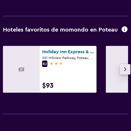
Hoteles favoritos de momondo en Poteau
Holiday Inn Express & Suites Poteau By IHG
201 Hillview Parkway, Poteau, OK
3 estrellas
8,1
$93