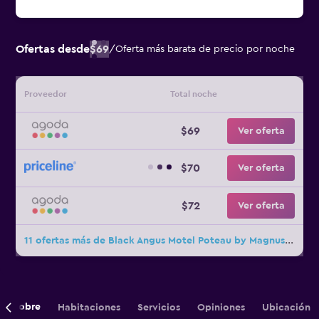
Ofertas desde
$69
/
Oferta más barata de precio por noche
Proveedor
Total noche
$69
Ver oferta
$70
Ver oferta
$72
Ver oferta
11 ofertas más de Black Angus Motel Poteau by Magnuson Worldwide
Sobre
Habitaciones
Servicios
Opiniones
Ubicación