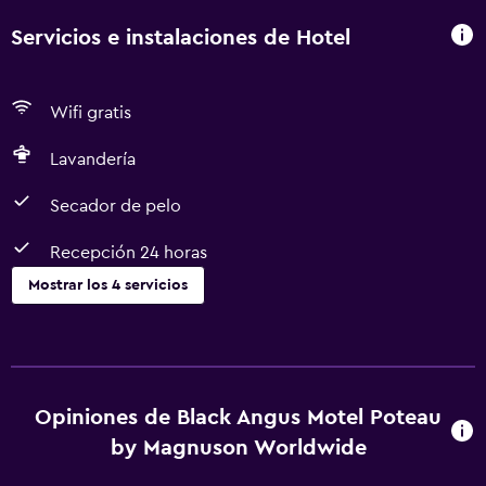
aceptan mascotas Se aceptan animales de servicio Se
aceptan animales de servicio sin cargos ni restricciones
Servicios e instalaciones de Hotel
Instrucciones Generales Sin camas plegables/extra
disponibles Sin cunas disponibles Sin ascensor Solo
trabajadores esenciales: NO La propiedad se limpia con
Wifi gratis
desinfectante El personal usa equipo de protección
personal La propiedad asegura que está implementando
Lavandería
medidas para reforzar la limpieza Las superficies donde
Secador de pelo
hay más contacto se limpian con desinfectante La
propiedad asegura que está implementando medidas de
Recepción 24 horas
seguridad para los huéspedes Administrador o anfitrión
profesional
Mostrar los 4 servicios
Baño
Secador de pelo
Opiniones de Black Angus Motel Poteau
Lavandería
by Magnuson Worldwide
Lavandería