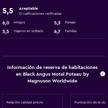
Aceptable
Servicios y facilidades
5,5
31 calificaciones verificadas
Recepción 24 horas
6,0
5,3
Amigos
Parejas
Servicios básicos
5,5
6,7
Viajeros en solitario
Familias
Wifi gratis
Información de reserva de habitaciones
en Black Angus Motel Poteau by
Magnuson Worldwide
Relación calidad-precio
Puntuación de la ubi