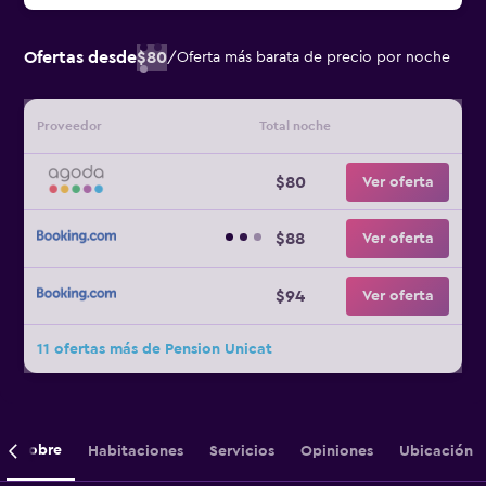
Ofertas desde
$80
/
Oferta más barata de precio por noche
Proveedor
Total noche
$80
Ver oferta
$88
Ver oferta
$94
Ver oferta
11 ofertas más de Pension Unicat
Sobre
Habitaciones
Servicios
Opiniones
Ubicación