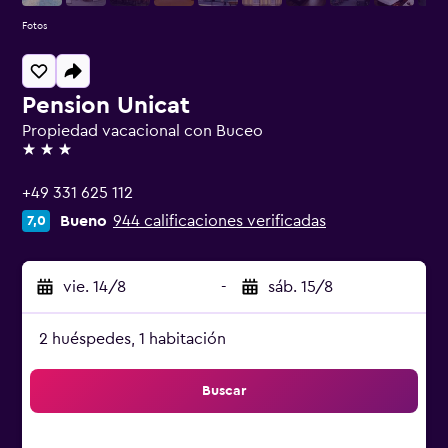
Fotos
Pension Unicat
Propiedad vacacional con Buceo
3 estrellas
+49 331 625 112
Bueno
944 calificaciones verificadas
7,0
vie. 14/8
-
sáb. 15/8
2 huéspedes, 1 habitación
Buscar