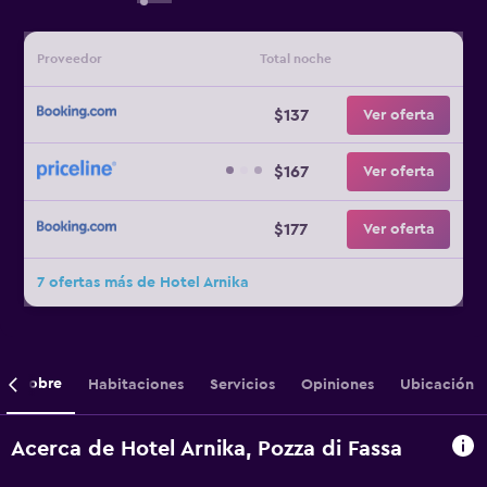
Proveedor
Total noche
$137
Ver oferta
$167
Ver oferta
$177
Ver oferta
7 ofertas más de Hotel Arnika
Sobre
Habitaciones
Servicios
Opiniones
Ubicación
Acerca de Hotel Arnika, Pozza di Fassa