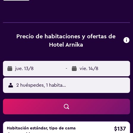
del Arnika disponen de TV vía satélite con canales SKY. El
baño privado tiene secador de pelo y artículos de aseo.
Algunas habitaciones disponen de suelo de parqué. El
desayuno bufé del Arnika incluye galletas y pasteles recién
hechos. El restaurante sirve platos clásicos italianos y
Precio de habitaciones y ofertas de
especialidades locales. Podrá relajarse en la sauna, la
Hotel Arnika
bañera de hidromasaje y el baño turco del spa. También
hay solárium de acceso gratuito con servicio de bar. Se
pueden alquilar albornoces por un módico precio. En
jue. 13/8
-
vie. 14/8
invierno, el hotel ofrece un guardaesquíes con calefacción
de uso gratuito. Los huéspedes pueden alquilar equipos y
comprar abonos de esquí en recepción. La zona de esquí
2 huéspedes, 1 habitación
de Buffaure e Cattinaccio se halla a unos 800 metros de
distancia.
$137
Habitación estándar, tipo de cama