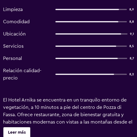
Limpieza
8,9
Comodidad
8,8
Ubicación
9,1
Servicios
8,5
Personal
8,7
Relación calidad-
8,2
precio
El Hotel Arnika se encuentra en un tranquilo entorno de
vegetación, a 10 minutos a pie del centro de Pozza di
Fassa. Ofrece restaurante, zona de bienestar gratuita y
habitaciones modernas con vistas a las montañas desde el
balcón. También cuenta con conexión Wi-Fi gratuita y
Leer más
servicio de alquiler de bicicletas. Todas las habitaciones