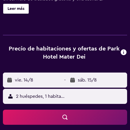
establecimiento dispone de 48 habitaciones bien
Leer más
equipadas que cuentan con todo tipo de instalaciones y
comodidades esenciales que garantizan a los huéspedes
una estancia cómoda. Además, hay diferentes
habitaciones pensadas especialmente para familias. El
Aeropuerto de Bolzano está a 55 minutos Park Hotel Mater
Dei. También está en una ubicación ideal para visitar
Precio de habitaciones y ofertas de Park
lugares de interés cercanos, como Vigo di Fassa y Canazei.
Hotel Mater Dei
vie. 14/8
-
sáb. 15/8
2 huéspedes, 1 habitación