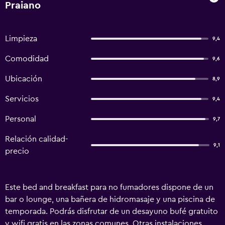
Praiano
Limpieza
9,4
Comodidad
9,6
Ubicación
8,9
Servicios
9,4
Personal
9,7
Relación calidad-
9,1
precio
Este bed and breakfast para no fumadores dispone de un
bar o lounge, una bañera de hidromasaje y una piscina de
temporada. Podrás disfrutar de un desayuno bufé gratuito
y wifi gratis en las zonas comunes. Otras instalaciones