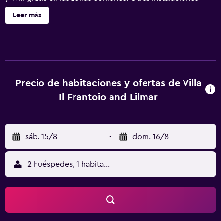
incluyen servicios de conserjería, lavandería y asistencia
Leer más
turística y para la compra de entradas. Villa il Frantoio and
Lilmar ofrece 6 alojamientos con minibar y caja fuerte. Las
camas están vestidas con ropa de cama de alta calidad. Se
ofrece una televisión de pantalla plana con canales
digitales y películas de pago. Los baños están dotados de
zapatillas, bidé, artículos de higiene personal gratuitos y
Precio de habitaciones y ofertas de Villa
secador de pelo. Los huéspedes pueden navegar por la
Il Frantoio and Lilmar
web gracias a nuestro acceso a Internet gratis (por cable y
wifi). Los servicios para las personas de negocios incluyen
escritorio y teléfono. Se ofrece servicio de limpieza todos
sáb. 15/8
-
dom. 16/8
los días. En el alojamiento hay piscina al aire libre de
temporada y bañera de hidromasaje. Se pueden practicar
las actividades de ocio y esparcimiento que se indican
2 huéspedes, 1 habitación
más abajo en las instalaciones o cerca del alojamiento (es
posible que se aplique un recargo).