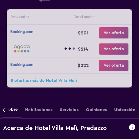
Proveedor
Total noche
$201
Ver oferta
$214
Ver oferta
$222
Ver oferta
5 ofertas más de Hotel Villa Melì
Sobre
Habitaciones
Servicios
Opiniones
Ubicación
Acerca de Hotel Villa Melì, Predazzo