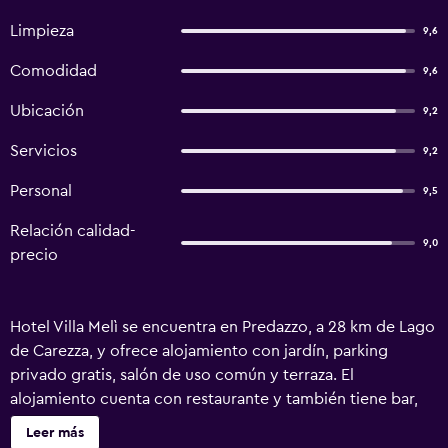
Limpieza
9,6
Comodidad
9,6
Ubicación
9,2
Servicios
9,2
Personal
9,5
Relación calidad-
9,0
precio
Hotel Villa Melì se encuentra en Predazzo, a 28 km de Lago
de Carezza, y ofrece alojamiento con jardín, parking
privado gratis, salón de uso común y terraza. El
alojamiento cuenta con restaurante y también tiene bar,
sauna y bañera de hidromasaje. El hotel dispone de centro
Leer más
de spa, servicio de habitaciones y wifi gratis en todo el