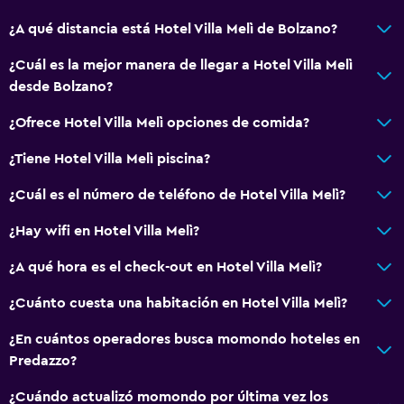
Ducha adaptada para silla de ruedas
¿A qué distancia está Hotel Villa Melì de Bolzano?
Ascensor
Ascensor disponible
¿Cuál es la mejor manera de llegar a Hotel Villa Melì
desde Bolzano?
Habitación hipoalergénica
Para no fumadores
¿Ofrece Hotel Villa Melì opciones de comida?
Lavabo bajo
¿Tiene Hotel Villa Melì piscina?
Plantas superiores accesibles por ascensor
¿Cuál es el número de teléfono de Hotel Villa Melì?
Áreas designadas para fumadores
¿Hay wifi en Hotel Villa Melì?
Comedor
¿A qué hora es el check-out en Hotel Villa Melì?
Tetera eléctrica
¿Cuánto cuesta una habitación en Hotel Villa Melì?
Almuerzos para llevar
¿En cuántos operadores busca momondo hoteles en
Menús para dietas especiales (bajo petición)
Predazzo?
Restaurante
¿Cuándo actualizó momondo por última vez los
Bar/lounge