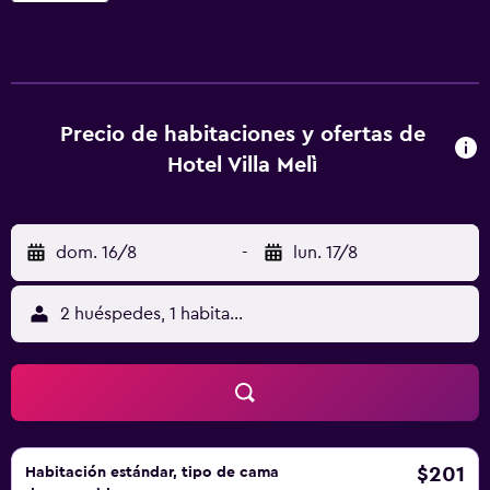
alojamiento. En el hotel, todas las habitaciones cuentan
con balcón. El baño privado está equipado con bidet,
artículos de aseo gratuitos y secador de pelo. En Hotel
Villa Melì, todas las habitaciones están equipadas con
escritorio y TV de pantalla plana. En el alojamiento se
Precio de habitaciones y ofertas de
puede disfrutar de un desayuno buffet, italiano o sin
Hotel Villa Melì
gluten. La zona es ideal para practicar esquí y ciclismo, y
hay alquiler de bicicletas eneste hotel de 3 estrellas. Paso
Pordoi está a 38 km del alojamiento, y Paso de Sella está a
dom. 16/8
-
lun. 17/8
38 km. El aeropuerto (Aeropuerto de Bolzano) está a 52
km.
2 huéspedes, 1 habitación
$201
Habitación estándar, tipo de cama