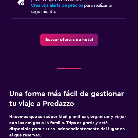
Senderismo
Crea una alerta de precios
para realizar un
seguimiento.
Bicicletas
Ciclismo
Esquí
Buscar ofertas de hotel
Salud y seguridad
Limpieza diaria
Botiquín de primeros auxilios
Cámaras CCTV en zonas comunes
Cámaras CCTV en el exterior
Una forma más fácil de gestionar
tu viaje a Predazzo
Aire libre
Terraza/patio
Hacemos que sea súper fácil planificar, organizar y viajar
con los amigos o la familia. Trips es gratis y está
Terraza
disponible para su uso independientemente del lugar en
el que reserves.
Jardín