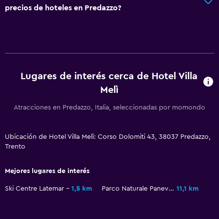
precios de hoteles en Predazzo?
Desayuno en la habitación
Tetera/cafetera
Nevera
Cafetera
Lugares de interés cerca de Hotel Villa
General
Melì
Habitaciones familiares
Atracciones en Predazzo, Italia, seleccionadas por momondo
Zona de estar
Pantuflas
Ubicación de Hotel Villa Melì: Corso Dolomiti 43, 38037 Predazzo,
Trento
Sofá
Teléfono
Mejores lugares de interés
Piso de mosaico/mármol
Ski Centre Latemar
1,5 km
Parco Naturale Paneveggio Pale di San Martino
11,1 km
Bodega de esquí
Espacio de almacenamiento