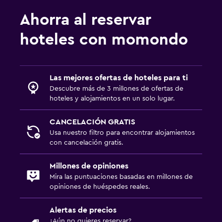
Vapor
Ahorra al reservar
Sistema de entretenimiento
hoteles con momondo
TV de pantalla plana
Sala de estar/TV compartida
Servicio de streaming
Las mejores ofertas de hoteles para ti
Descubre más de 3 millones de ofertas de
TV
hoteles y alojamientos en un solo lugar.
Habitación
CANCELACIÓN GRATIS
Usa nuestro filtro para encontrar alojamientos
Cama plegable
con cancelación gratis.
Enchufe cerca de la cama
Millones de opiniones
Sofá cama
Mira las puntuaciones basadas en millones de
Armario o clóset
opiniones de huéspedes reales.
Alertas de precios
Actividades
¿Aún no quieres reservar?