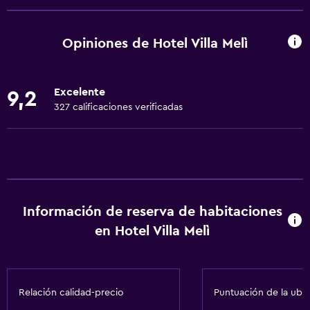
Inodoro adaptado
Ducha
Opiniones de Hotel Villa Melì
Inodoro con cisterna alta
Gorro de baño
Excelente
9,2
Bidé
327 calificaciones verificadas
Secador de pelo
Aseo
Papel higiénico
Albornoz
Información de reserva de habitaciones
Baño privado
en Hotel Villa Melì
Ducha italiana
Servicios básicos
Relación calidad-precio
Puntuación de la ubi
Wifi gratis