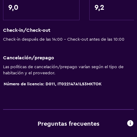
Wifi disponible en todas las instalaciones
9,0
9,2
Internet
Toallas
Check-in/Check-out
Extinguidor
Check-in después de las 14:00 - Check-out antes de las 10:00
Artículos de aseo gratis
Champú
Cancelación/prepago
Alarma de humo
Las políticas de cancelación/prepago varían según el tipo de
Calefacción
habitación y el proveedor.
Gel de ducha
Número de licencia: D011, IT022147A1LS3MKTOK
Papeleras
Accesibilidad y adecuación
Unidad accesible para personas en silla de ruedas
Preguntas frecuentes
Accesibilidad