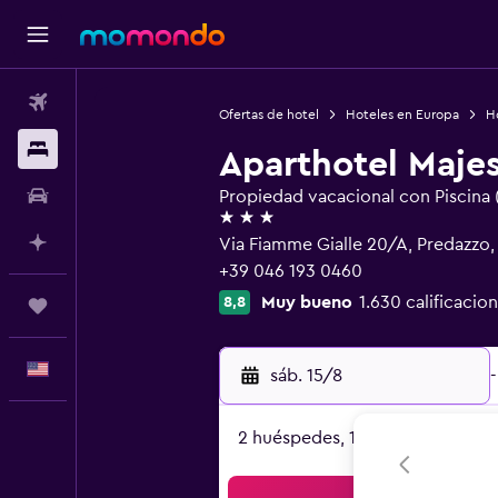
Vuelos
Ofertas de hotel
Hoteles en Europa
Ho
Alojamientos
Aparthotel Majes
Autos
Propiedad vacacional con Piscina 
3 estrellas
Planifica con IA
Via Fiamme Gialle 20/A, Predazzo,
+39 046 193 0460
Muy bueno
1.630 calificacio
8,8
Trips
Español
sáb. 15/8
-
2 huéspedes, 1 habitación