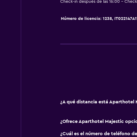
Check-in después de las 16:00 - Check-
Papeleras
Número de licencia: 1238, IT022147
General
Habitaciones familiares
Zona de estar
Posibilidad de habitaciones conec
Sofá
Teléfono
Piso de mosaico/mármol
Bodega de esquí
Espacio de almacenamiento
¿A qué distancia está Aparthotel 
Baño
¿Ofrece Aparthotel Majestic opc
Ducha
¿Cuál es el número de teléfono de
Bidé