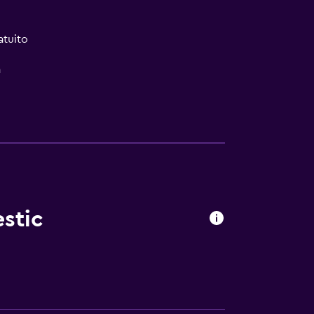
atuito
a
stic