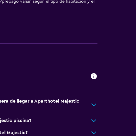
/prepago varían según el tipo de habitación y el
ión
nta baja
era de llegar a Aparthotel Majestic
estic piscina?
bles
tel Majestic?