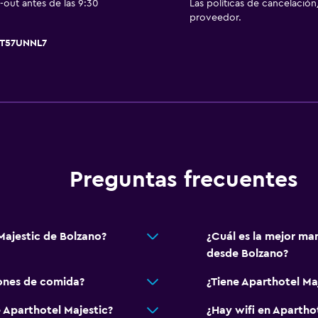
out antes de las 9:30
Las políticas de cancelación
proveedor.
A1T57UNNL7
Accesibilidad y adecuac
Unidad ubicada en la pla
Ascensor
tadas
Ascensor disponible
Para no fumadores
Almohada sin plumas
Preguntas frecuentes
Entrada privada
Majestic de Bolzano?
¿Cuál es la mejor man
desde Bolzano?
Ideal para familias
iones de comida?
¿Tiene Aparthotel Maj
Cuna/cama nido disponi
 Aparthotel Majestic?
¿Hay wifi en Apartho
Piscina (para niños)