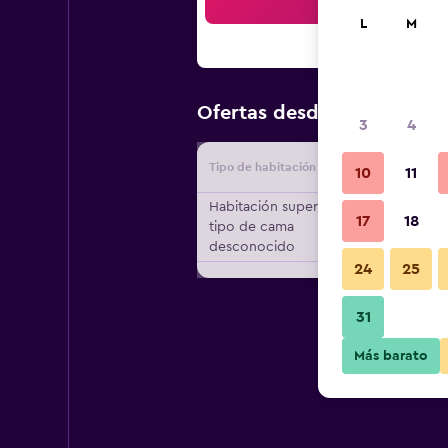
Bus
L
M
$348
Ofertas desde
/
Oferta m
3
4
Tipo de habitación
Proveedo
10
11
Habitación superior,
17
18
tipo de cama
desconocido
24
25
31
Más barato