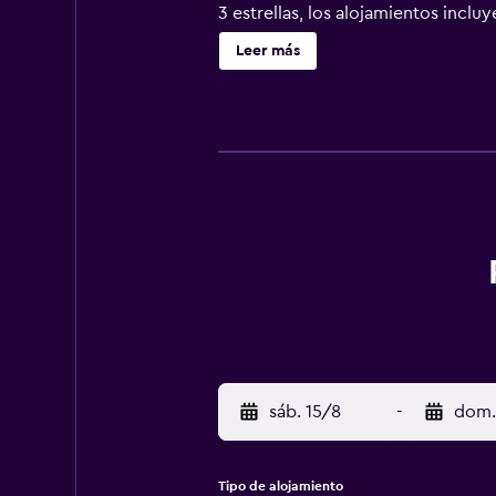
3 estrellas, los alojamientos inclu
equipados con ducha con cabezal de
Leer más
televisión de pantalla plana en tod
habitaciones también incluyen cafet
de ocio y esparcimiento incluyen 
en las instalaciones o cerca del al
sáb. 15/8
-
dom.
Tipo de alojamiento