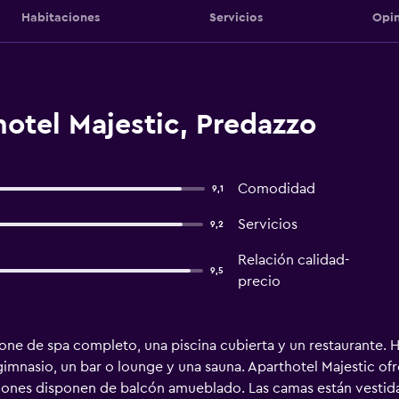
Habitaciones
Servicios
Opin
otel Majestic, Predazzo
Comodidad
9,1
Servicios
9,2
Relación calidad-
9,5
precio
ne de spa completo, una piscina cubierta y un restaurante. H
gimnasio, un bar o lounge y una sauna. Aparthotel Majestic o
aciones disponen de balcón amueblado. Las camas están vestid