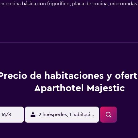
yen cocina básica con frigorífico, placa de cocina, microondas
 ducha tipo lluvia, bidé, artículos de higiene personal gratu
as las habitaciones. Los servicios para las personas de negocio
era y tetera y cortinas opacas. En el alojamiento hay piscina c
sauna y gimnasio. Se pueden practicar las actividades de oci
ojamiento (es posible que se aplique un recargo).
Precio de habitaciones y ofer
Aparthotel Majestic
 16/8
2 huéspedes, 1 habitación