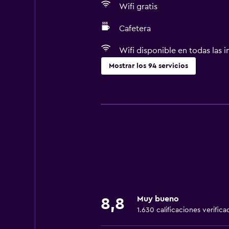
Wifi gratis
Cafetera
Wifi disponible en todas las i
Mostrar los 94 servicios
Cocina
Tetera eléctrica
Molinillo de café
Microondas
Utensilios de cocina
Cocina
Tetera/cafetera
Muy bueno
8,8
Tetera
1.630 calificaciones verifica
Nevera