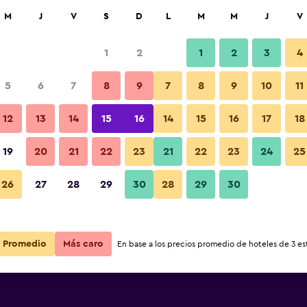
car
M
J
V
S
D
L
M
M
J
V
1
2
1
2
3
4
ás barata de precio por noche
5
6
7
8
9
7
8
9
10
11
Vista del exterior
r
Total noche
12
13
14
15
16
14
15
16
17
18
19
20
21
22
23
21
22
23
24
25
$348
Ver oferta
Fotos
26
27
28
29
30
28
29
30
Promedio
Más caro
En base a los precios promedio de hoteles de 3 est