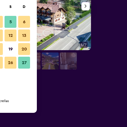
S
D
5
6
12
13
1/7
Balcón
19
20
26
27
rellas