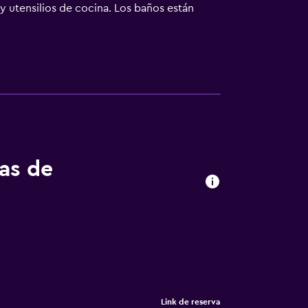
 y utensilios de cocina. Los baños están
itos y secador de pelo. Se ofrece una
s incluyen escritorio y teléfono. Las
ubierta y piscina infantil. Otros servicios
o y esparcimiento que se indican más abajo
tas de
Link de reserva