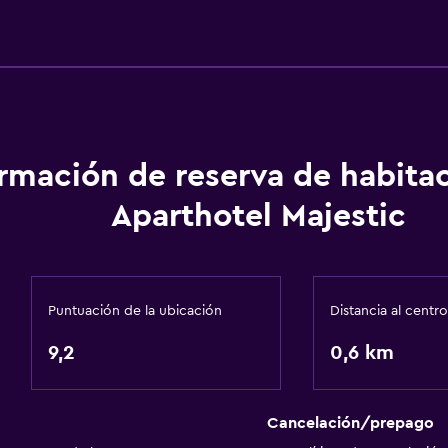
Snowboard
Piscina y spa
ormación de reserva de habita
Piscina privada
Aparthotel Majestic
aciones
Piscina climatizada
Piscina climatizada
Spa
Puntuación de la ubicación
Distancia al centro
Bañera de hidromasaje
9,2
0,6 km
Piscina (cubierta)
Sauna
Vapor
Cancelación/prepago