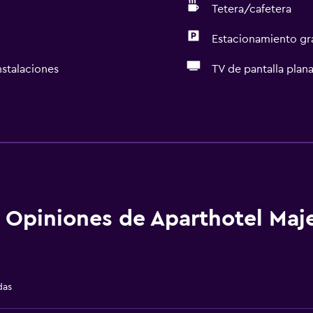
Tetera/cafetera
Estacionamiento gr
nstalaciones
TV de pantalla plan
Actividades
Bicicletas
Pesca
Sala de juegos
Paseo en trineo
Opiniones de Aparthotel Maje
Esquí
Patinaje sobre hielo
Ping pong
das
Mesa de billar