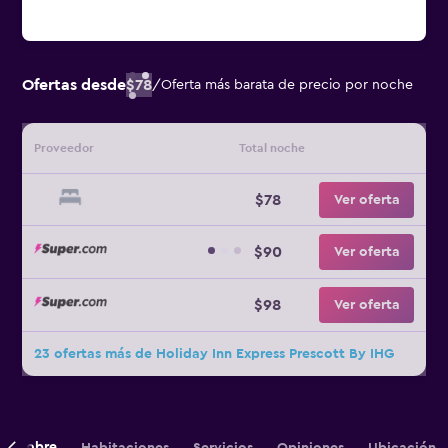
Ofertas desde
$78
/
Oferta más barata de precio por noche
Proveedor
Total noche
$78
Ver oferta
$90
Ver oferta
$98
Ver oferta
23 ofertas más de Holiday Inn Express Prescott By IHG
Sobre
Habitaciones
Servicios
Opiniones
Ubicación