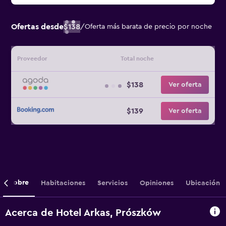
Ofertas desde
$138
/
Oferta más barata de precio por noche
Proveedor
Total noche
$138
Ver oferta
$139
Ver oferta
Sobre
Habitaciones
Servicios
Opiniones
Ubicación
Acerca de Hotel Arkas, Prószków