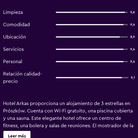
Limpieza
9,6
Comodidad
9,4
Ubicación
8,9
Servicios
9,4
Personal
9,4
Relación calidad-
9,1
precio
Hotel Arkas proporciona un alojamiento de 3 estrellas en
Prószków. Cuenta con Wi-Fi gratuito, una piscina cubierta
y una sauna. Este elegante hotel ofrece un centro de
fitness, una bolera y salas de reuniones. El mostrador de la
recepción está disponible las 24 horas, los siete días a la
Leer más