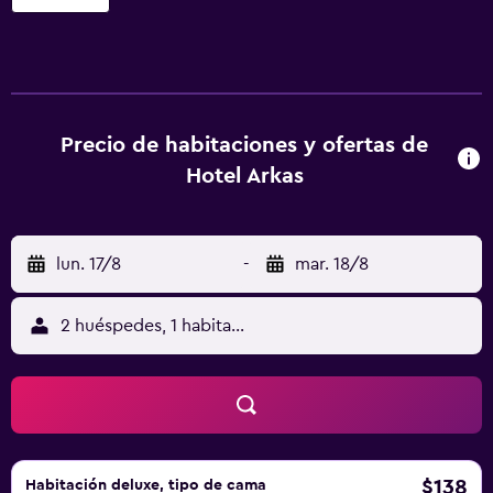
semana, y el amable personal puede tanto sugerirte los
lugares que puedes visitar, como proporcionarte
información turística. Los huéspedes, asimismo, tienen a
su disposición una terraza, alquiler de bicicletas y servicio
de habitaciones. El hotel cuenta con habitaciones con
mucho estilo con un secador de pelo, además de todas las
Precio de habitaciones y ofertas de
comodidades necesarias para asegurarte una estancia
Hotel Arkas
muy agradable.
lun. 17/8
-
mar. 18/8
2 huéspedes, 1 habitación
$138
Habitación deluxe, tipo de cama