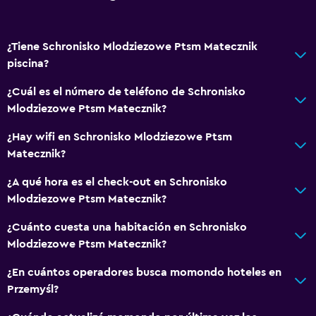
Vista al jardín
Casilleros
¿Tiene Schronisko Mlodziezowe Ptsm Matecznik
Alfombrado
piscina?
Espacio de almacenamiento
¿Cuál es el número de teléfono de Schronisko
Mlodziezowe Ptsm Matecznik?
Accesibilidad y adecuación
Unidad ubicada en la planta baja
¿Hay wifi en Schronisko Mlodziezowe Ptsm
Matecznik?
Para no fumadores
Almohada sin plumas
¿A qué hora es el check-out en Schronisko
Mlodziezowe Ptsm Matecznik?
Plantas superiores accesibles por escaleras
¿Cuánto cuesta una habitación en Schronisko
Habitación
Mlodziezowe Ptsm Matecznik?
Lámpara de lectura
¿En cuántos operadores busca momondo hoteles en
Enchufe cerca de la cama
Przemyśl?
Perchero