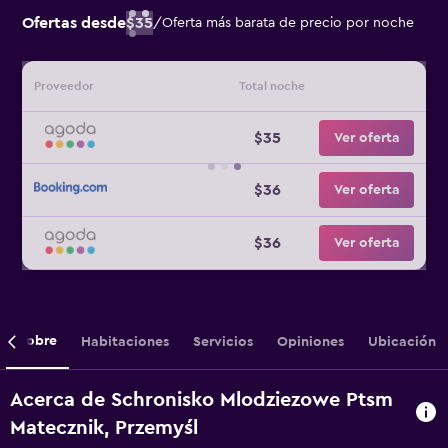
Ofertas desde
$35
/
Oferta más barata de precio por noche
Proveedor
Total noche
$35
Ver oferta
$36
Ver oferta
$36
Ver oferta
Sobre
Habitaciones
Servicios
Opiniones
Ubicación
Acerca de Schronisko Mlodziezowe Ptsm
Matecznik, Przemyśl