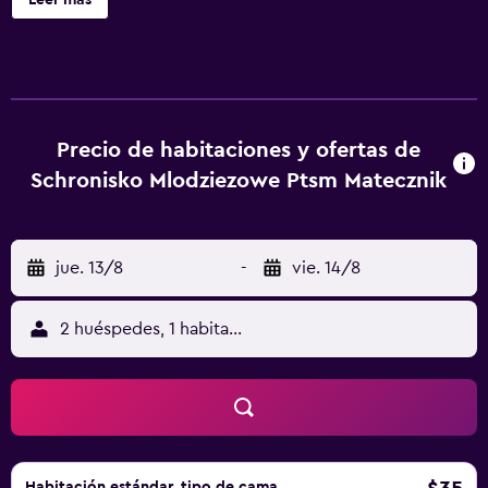
Leer más
compartida, también ofrece barbacoa. Hay parking
privado en el propio alojamiento. En el albergue, todas las
habitaciones cuentan con armario. Todas las unidades del
alojamiento están equipadas con secador de pelo y
ordenador. El aeropuerto (Aeropuerto de Rzeszów-
Jasionka) está a 89 km.
Precio de habitaciones y ofertas de
Schronisko Mlodziezowe Ptsm Matecznik
jue. 13/8
-
vie. 14/8
2 huéspedes, 1 habitación
Habitación estándar, tipo de cama