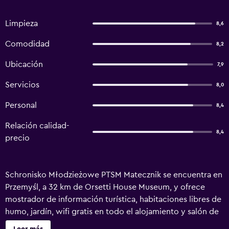
Limpieza
8,6
Comodidad
8,2
Ubicación
7,9
Servicios
8,0
Personal
8,4
Relación calidad-
8,4
precio
Schronisko Młodzieżowe PTSM Matecznik se encuentra en
Przemyśl, a 32 km de Orsetti House Museum, y ofrece
mostrador de información turística, habitaciones libres de
humo, jardín, wifi gratis en todo el alojamiento y salón de
uso común. Este alojamiento, que cuenta con cocina