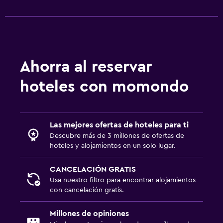
Estacionamiento privado
Sistema de entretenimiento
TV de pantalla plana
Sala de estar/TV compartida
Ahorra al reservar
hoteles con momondo
Zona de trabajo
Uso de equipo informático disponible
Escritorio
Las mejores ofertas de hoteles para ti
Descubre más de 3 millones de ofertas de
hoteles y alojamientos en un solo lugar.
Comedor
Cocina compartida
CANCELACIÓN GRATIS
Mesa de comedor
Usa nuestro filtro para encontrar alojamientos
con cancelación gratis.
Servicios y facilidades
Millones de opiniones