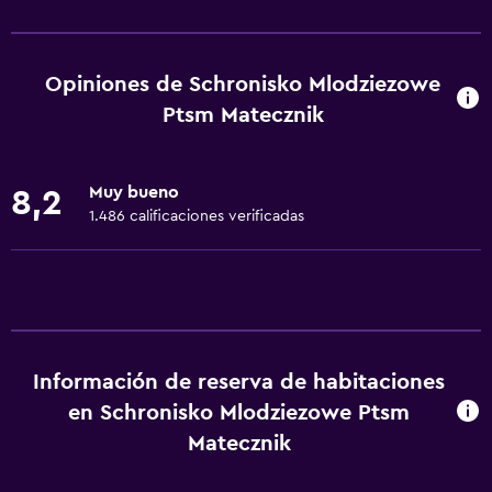
Servicios básicos
Wifi gratis
Wifi disponible en todas las instalaciones
Opiniones de Schronisko Mlodziezowe
Internet
Ptsm Matecznik
Ropa de cama
Toallas
Muy bueno
8,2
Extinguidor
1.486 calificaciones verificadas
Calefacción
Gel de ducha
Toallas/ropa de cama (cargo adicional)
Papeleras
Información de reserva de habitaciones
en Schronisko Mlodziezowe Ptsm
Baño
Matecznik
Baño compartido
Ducha