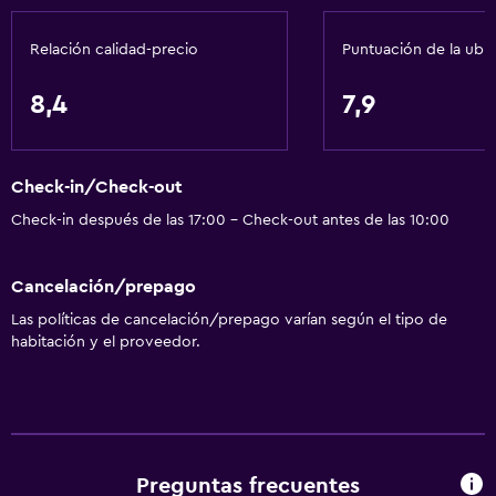
Secador de pelo
Relación calidad-precio
Puntuación de la ubi
Aseo
Papel higiénico
8,4
7,9
Baño privado
Check-in/Check-out
Aire libre
Check-in después de las 17:00 - Check-out antes de las 10:00
Parrilla
Comedor al aire libre
Cancelación/prepago
Muebles de exterior
Las políticas de cancelación/prepago varían según el tipo de
Área de picnic
habitación y el proveedor.
Jardín
General
Habitaciones familiares
Preguntas frecuentes