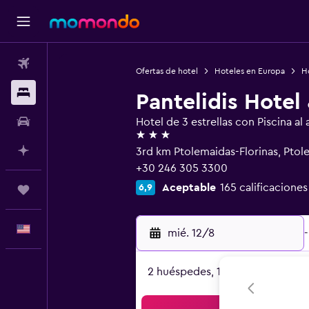
Vuelos
Ofertas de hotel
Hoteles en Europa
H
Alojamientos
Pantelidis Hotel
Autos
Hotel de 3 estrellas con Piscina al a
3 estrellas
Planifica con IA
3rd km Ptolemaidas-Florinas, Pto
+30 246 305 3300
Aceptable
165 calificaciones
6,9
Trips
Español
mié. 12/8
-
2 huéspedes, 1 habitación