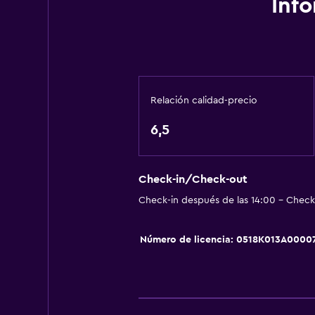
Inf
Renta de autos
Servicio de despertador
Baño turco
Instalaciones para reuniones
Relación calidad-precio
Servicio de habitaciones
6,5
Acceso con tarjeta
Masaje de pies
Check-out exprés
Check-in/Check-out
Check-in después de las 14:00 - Check-
Recepción 24 horas
Caja fuerte
Número de licencia: 0518Κ013Α0000
Capilla/templo
Accesibilidad y adecuación
Unidad accesible para personas en 