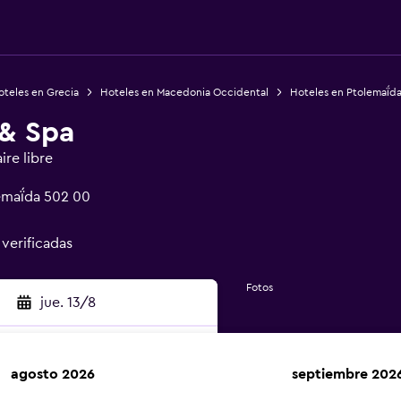
oteles en Grecia
Hoteles en Macedonia Occidental
Hoteles en Ptolemaḯd
 & Spa
ire libre
lemaḯda 502 00
 verificadas
Fotos
jue. 13/8
agosto 2026
septiembre 202