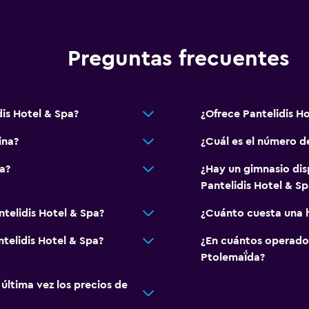
Albornoz
 (pueden aplicar cargos extra)
Baño privado
Preguntas frecuentes
Ducha
as
Tina de baño
Bañera de hidromasaje
is Hotel & Spa?
¿Ofrece Pantelidis H
Aseo
ina?
¿Cuál es el número d
Papel higiénico
a?
¿Hay un gimnasio dis
 ascensor
Pantelidis Hotel & Sp
Salud y seguridad
ntelidis Hotel & Spa?
¿Cuánto cuesta una h
Limpieza diaria
ntelidis Hotel & Spa?
¿En cuántos operado
Cámaras CCTV en zonas
Ptolemaḯda?
Cámaras CCTV en el exte
ltima vez los precios de
Seguridad las 24 horas