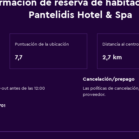
ormación de reserva de habita
Habitaciones familiares
Pantelidis Hotel & Spa
Vista al jardín
Piso de parquet o mader
Espacio de almacenamie
Puntuación de la ubicación
Distancia al centro
Zona de estar
7,7
2,7 km
Sofá
Habitaciones insonoriza
Insonorización
Cancelación/prepago
out antes de las 12:00
Las políticas de cancelación
Teléfono
proveedor.
Vista a la ciudad
701
Baño
silla de ruedas
Secador de pelo