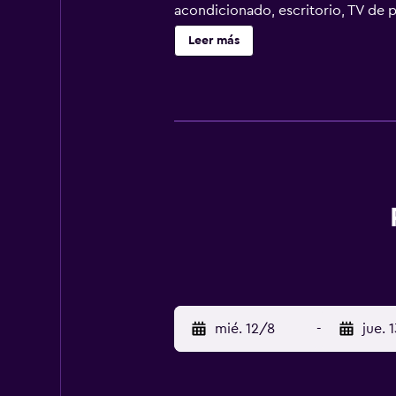
acondicionado, escritorio, TV de pa
dispone de algunas unidades con vi
Leer más
se puede disfrutar de un desayuno 
La recepción está disponible para
(Aeropuerto nacional de Kozani) e
mié. 12/8
-
jue. 