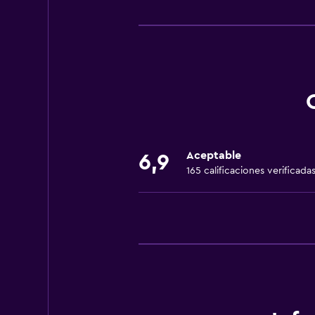
Comedor
Tetera eléctrica
Almuerzos para llevar
Menús para dietas especiales (bajo
Restaurante
Bar/lounge
La comida se puede entregar en el
Aceptable
6,9
Bar de tapas
165 calificaciones verificada
Tetera/cafetera
Nevera
Cafetera
Comedor
Mesa de comedor
Servicios y facilidades