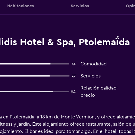
Habitaciones
Servicios
Opin
idis Hotel & Spa, Ptolemaḯda
Comodidad
7,8
Servicios
7,7
Relación calidad-
8,2
precio
a en Ptolemaida, a 18 km de Monte Vermion, y ofrece alojamien
fitness y jardín. Este alojamiento ofrece restaurante, salón de
ojamiento. El bar es ideal para tomar algo. En el hotel, todas 