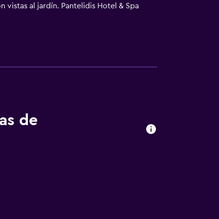
 vistas al jardín. Pantelidis Hotel & Spa
ades cuentan con nevera. En el alojamiento
l de 3 estrellas, y hay alquiler de coches.
mán, griego y inglés. El aeropuerto
tas de