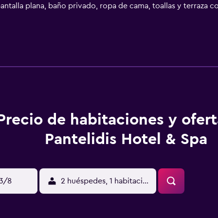
ntalla plana, baño privado, ropa de cama, toallas y terraza con
stas a la ciudad, y todas cuentan con balcón. Todas las unid
buffet o continental. Se puede jugar al ping-pong en este hote
 ofrecer información en todo momento, y el personal habla ale
stá a 35 km.
Precio de habitaciones y ofer
Pantelidis Hotel & Spa
13/8
2 huéspedes, 1 habitación