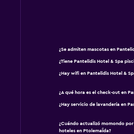
Para no fumadores
Mascotas permitidas bajo consulta
Accesibilidad
Ducha adaptada para silla de rued
Ascensor
¿Se admiten mascotas en Pantelid
Ascensor disponible
¿Tiene Pantelidis Hotel & Spa pisc
Estacionamiento accesible
¿Hay wifi en Pantelidis Hotel & Sp
Plantas superiores accesibles por
Piscina y spa
¿A qué hora es el check-out en Pa
Spa
¿Hay servicio de lavandería en Pa
Bañera de hidromasaje
Piscina al aire libre
¿Cuándo actualizó momondo por ú
Piscina pequeña
hoteles en Ptolemaḯda?