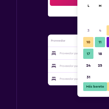
Bus
L
M
3
4
Proveedor
10
11
Proveedor para Pantelidis Hotel & S
17
18
24
25
Proveedor para Pantelidis Hotel & S
31
Proveedor para Pantelidis Hotel & S
Más barato