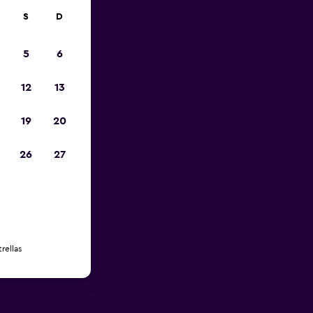
S
D
5
6
12
13
19
20
26
27
rellas