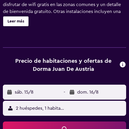
disfrutar de wifi gratis en las zonas comunes y un detalle
de bienvenida gratuito. Otras instalaciones incluyen una
cafetería, un centro de negocios y una zona para
Leer más
conferencias. Dorma Juan de Austria ofrece 100
alojamientos con minibar y caja fuerte. Las camas están
vestidas con ropa de cama de alta calidad. Se ofrece una
televisión LED con canales digitales. Los baños están
equipados con bidé, artículos de higiene personal
gratuitos y secador de pelo. Este hotel en Valladolid
Precio de habitaciones y ofertas de
ofrece acceso a Internet wifi gratis. Los servicios para
Dorma Juan De Austria
personas de negocios incluyen escritorio y periódicos
gratuitos. Se ofrece servicio de limpieza todos los días. Se
pueden practicar las actividades de ocio y esparcimiento
sáb. 15/8
-
dom. 16/8
que se indican más abajo en las instalaciones o cerca del
alojamiento (es posible que se aplique un recargo).
2 huéspedes, 1 habitación