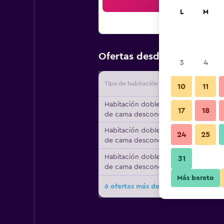
Bus
L
M
$315
Ofertas desde
/
Oferta m
3
4
Tipo de habitación
Proveedo
10
11
Habitación doble, tipo
17
18
de cama desconocido
Habitación doble, tipo
24
25
de cama desconocido
Habitación doble, tipo
31
de cama desconocido
Más barato
6 ofertas más de Hotel Antumalal