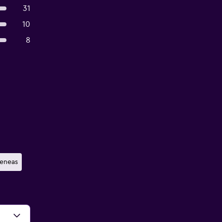
31
10
8
eneas