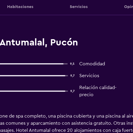
Habitaciones
Servicios
Opin
 Antumalal, Pucón
Comodidad
9,5
Servicios
9,7
Relación calidad-
9,7
precio
ne de spa completo, una piscina cubierta y una piscina al air
zonas comunes y aparcamiento con asistencia gratuito. Otras ins
asajes. Hotel Antumalal ofrece 20 alojamientos con caja fuerte