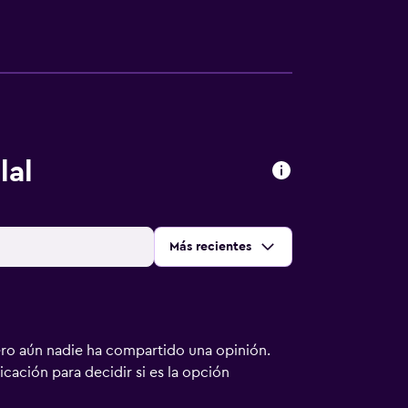
lal
Ordenar por
:
Más recientes
ero aún nadie ha compartido una opinión.
bicación para decidir si es la opción