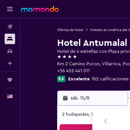
Vuelos
Ofertas de hotel
Hoteles en América del 
Alojamientos
Hotel Antumalal
Autos
Hotel de 4 estrellas con Playa priv
4 estrellas
Planifica con IA
Km 2 Camino Pucon, Villarrica, Pu
+56 452 441 011
Excelente
762 calificaciones
9,3
Trips
Español
sáb. 15/8
-
2 huéspedes, 1 habitación