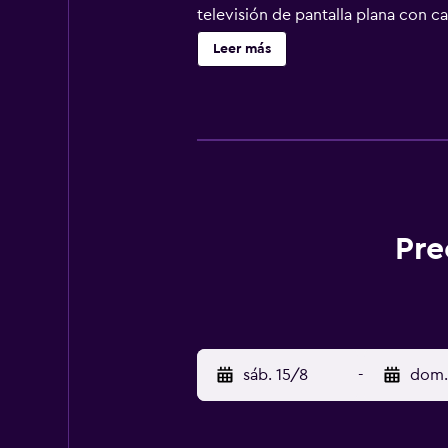
televisión de pantalla plana con 
secador de pelo. Los huéspedes pue
Leer más
todos los días. En el alojamiento h
se indican más abajo en las instal
Pre
sáb. 15/8
-
dom.