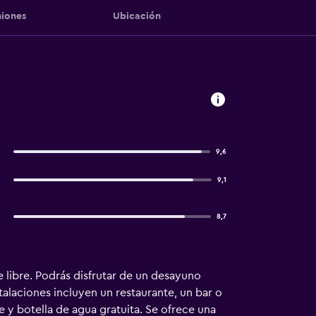
iones
Ubicación
9,6
9,1
8,7
e libre. Podrás disfrutar de un desayuno
talaciones incluyen un restaurante, un bar o
 y botella de agua gratuita. Se ofrece una