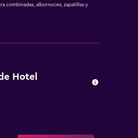
ra combinadas, albornoces, zapatillas y
ifi gratis. Se ofrece servicio de limpieza
r las actividades de ocio y esparcimiento que
ecargo).
 de Hotel