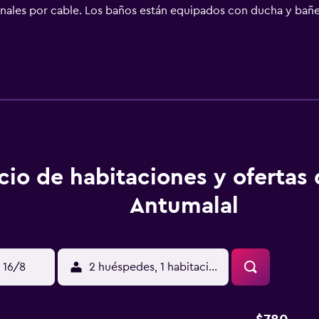
canales por cable. Los baños están equipados con ducha y bañe
den navegar por la web gracias a nuestro acceso a Internet w
ay piscina cubierta y piscina al aire libre. Se pueden practica
aciones o cerca del alojamiento (es posible que se aplique un r
cio de habitaciones y ofertas
Antumalal
 16/8
2 huéspedes, 1 habitación