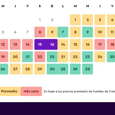
car
M
J
V
S
D
L
M
M
J
V
1
2
1
2
3
4
ás barata de precio por noche
5
6
7
8
9
7
8
9
10
11
Restaurante
r
Total noche
12
13
14
15
16
14
15
16
17
18
$315
Ver oferta
19
20
21
22
23
21
22
23
24
25
Fotos
26
27
28
29
30
28
29
30
$338
Ver oferta
$350
Ver oferta
Promedio
Más caro
En base a los precios promedio de hoteles de 3 est