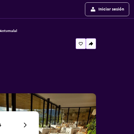
Iniciar sesión
 Antumalal
6