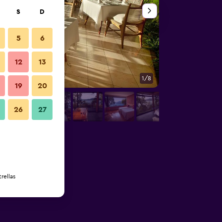
S
D
5
6
12
13
1/8
Vista del exterior
19
20
26
27
rellas