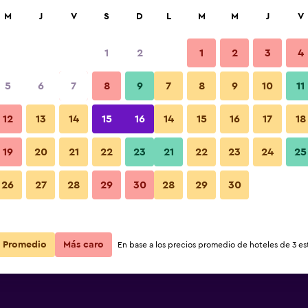
car
M
J
V
S
D
L
M
M
J
V
1
2
1
2
3
4
s barata de precio por noche
5
6
7
8
9
7
8
9
10
11
r
Total noche
12
13
14
15
16
14
15
16
17
18
19
20
21
22
23
21
22
23
24
25
$39
Ver oferta
26
27
28
29
30
28
29
30
Promedio
Más caro
En base a los precios promedio de hoteles de 3 est