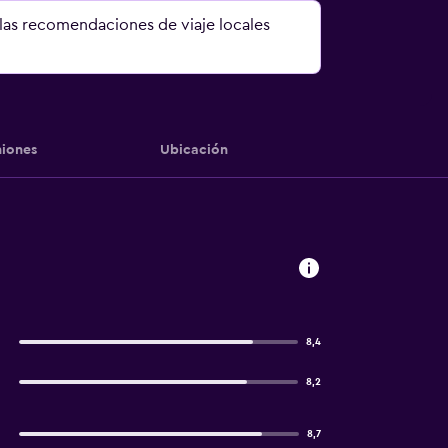
 las recomendaciones de viaje locales
iones
Ubicación
8,4
8,2
8,7