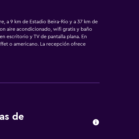
re, a 9 km de Estadio Beira-Rio y a 37 km de
on aire acondicionado, wifi gratis y baño
en escritorio y TV de pantalla plana. En
uffet o americano. La recepción ofrece
l aeropuerto (Aeropuerto Salgado Filho) está
tas de