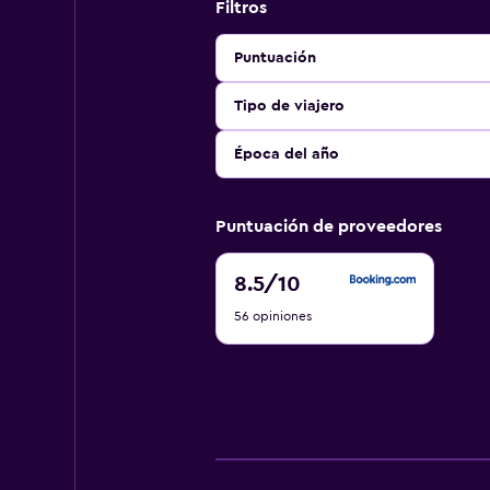
Filtros
Puntuación
Tipo de viajero
Época del año
Puntuación de proveedores
8.5
8.5
/10
de
56 opiniones
10