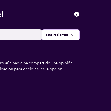
l
Ordenar por
:
Más recientes
ero aún nadie ha compartido una opinión.
bicación para decidir si es la opción