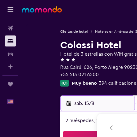
Vuelos
Ofertas de hotel
Hoteles en América del 
Alojamientos
Colossi Hotel
Autos
Hotel de 3 estrellas con Wifi gratis
3 estrellas
Planifica con IA
Rua Cairú, 626, Porto Alegre 902
+55 513 021 6500
Muy bueno
394 calificacione
8,5
Trips
Español
sáb. 15/8
-
2 huéspedes, 1 habitación