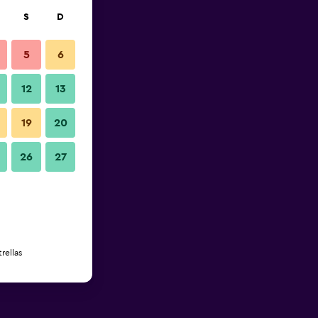
S
D
5
6
12
13
19
20
26
27
rellas