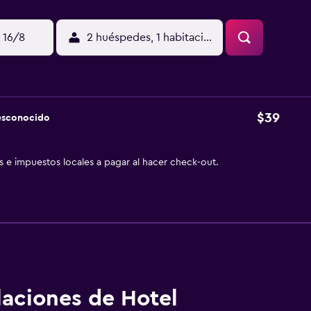
 16/8
2 huéspedes, 1 habitación
$39
esconocido
as e impuestos locales a pagar al hacer check-out.
alaciones de Hotel