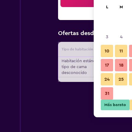
Bus
L
M
$39
Ofertas desde
/
Oferta má
3
4
Tipo de habitación
Proveedo
10
11
Habitación estándar,
17
18
tipo de cama
desconocido
24
25
31
Más barato