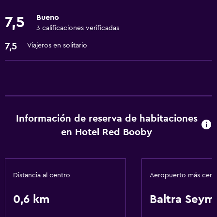
Bueno
7,5
Aire libre
3 calificaciones verificadas
Parrilla
7,5
Viajeros en solitario
Jardín
Salud y seguridad
Caja fuerte
Limpieza diaria
Información de reserva de habitaciones
en Hotel Red Booby
Estacionamiento y transporte
Traslado aeropuerto
Distancia al centro
Aeropuerto más cer
Lavandería
Lavandería
0,6 km
Baltra Seym