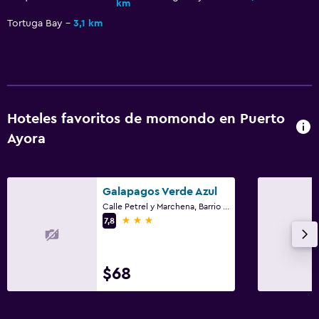
km
Tortuga Bay
3,1 km
Hoteles favoritos de momondo en Puerto
Ayora
Galapagos Verde Azul
Calle Petrel y Marchena, Barrio el Eden, Puerto Ayora
3 estrellas
7,8
$68