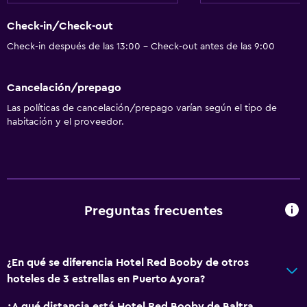
Actividades
Check-in/Check-out
Acceso a la playa
Check-in después de las 13:00 - Check-out antes de las 9:00
General
Cancelación/prepago
Espacio de almacenamiento
Las políticas de cancelación/prepago varían según el tipo de
habitación y el proveedor.
Servicios y facilidades
Recepción 24 horas
Piscina
Piscina al aire libre
Preguntas frecuentes
¿En qué se diferencia Hotel Red Booby de otros
hoteles de 3 estrellas en Puerto Ayora?
¿A qué distancia está Hotel Red Booby de Baltra