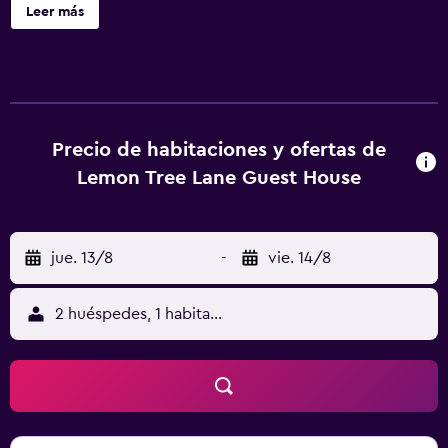
de habitaciones, guardaequipaje y wifi gratis. Este
Leer más
alojamiento libre de humo está a 3,7 km de Estadio Nelson
Mandela Bay. En el hostal o pensión, todas las habitaciones
incluyen aire acondicionado, zona de estar, TV de pantalla
plana con canales vía satélite, caja fuerte y baño privado
con ducha, artículos de aseo gratuitos y secador de pelo.
Todas las habitaciones cuentan con hervidor, algunas
Precio de habitaciones y ofertas de
ofrecen balcón y otras también tienen vistas a la piscina.
Lemon Tree Lane Guest House
En Lemon Tree Lane, las habitaciones disponen de ropa de
cama y toallas. En el alojamiento se sirve un desayuno
inglés/irlandés completo. Club de golf Little Walmer está
jue. 13/8
-
vie. 14/8
a 4,8 km del alojamiento, y Club de campo Walmer está a
6,4 km. El aeropuerto (Aeropuerto internacional de Port
Elizabeth) está a 6 km.
2 huéspedes, 1 habitación