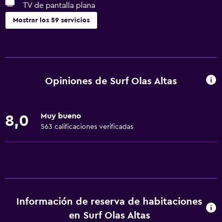
TV de pantalla plana
Mostrar los 59 servicios
General
Acceso a la playa
Habitaciones familiares
Opiniones de Surf Olas Altas
Zona de estar
Teléfono
Muy bueno
8,0
Piso de mosaico/mármol
563 calificaciones verificadas
Vista a la ciudad
Vista a la piscina
Espacio de almacenamiento
Servicios y facilidades
Información de reserva de habitaciones
Centro de negocios
en Surf Olas Altas