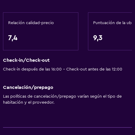
Servicio de despertador
Caja fuerte
Relación calidad-precio
Puntuación de la ubi
Instalaciones para reuniones
Servicio de habitaciones
7,4
9,3
Mostrador de información turística
Recepción 24 horas
Check-in/Check-out
Accesibilidad y adecuación
Check-in después de las 16:00 - Check-out antes de las 12:00
Unidad accesible para personas en silla de ruedas
Cancelación/prepago
Ascensor
Las políticas de cancelación/prepago varían según el tipo de
Ascensor disponible
habitación y el proveedor.
Para no fumadores
Áreas designadas para fumadores
Entrada privada