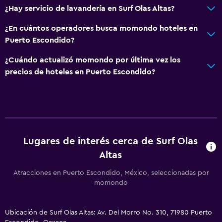
Lavandería
¿Hay servicio de lavandería en Surf Olas Altas?
Lavandería
¿En cuántos operadores busca momondo hoteles en
Servicios de lavandería/tintorería
Puerto Escondido?
Plancha y tabla de planchar
¿Cuándo actualizó momondo por última vez los
Plancha para pantalones
precios de hoteles en Puerto Escondido?
Estacionamiento y transporte
Traslado aeropuerto
Estacionamiento gratuito
Lugares de interés cerca de Surf Olas
Estacionamiento privado
Altas
Atracciones en Puerto Escondido, México, seleccionadas por
Cocina
momondo
Nevera
Cafetera
Ubicación de Surf Olas Altas: Av. Del Morro No. 310, 71980 Puerto
Cocineta