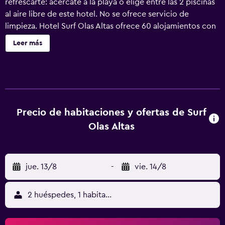
refrescarte: acércate a la playa o elige entre las 2 piscinas
al aire libre de este hotel. No se ofrece servicio de
limpieza. Hotel Surf Olas Altas ofrece 60 alojamientos con
aire acondicionado, caja fuerte y tabla de planchar con
Leer más
plancha. Se ofrece una televisión de pantalla plana en
todas las habitaciones. Este hotel en Puerto Escondido
ofrece acceso a Internet wifi gratis. Las habitaciones
también incluyen artículos de higiene personal gratuitos y
ventilador de techo. Se ofrece servicio de limpieza todos
los días y es posible solicitar cambio de toallas. En el
Precio de habitaciones y ofertas de Surf
alojamiento hay 2 piscinas al aire libre además de piscina
Olas Altas
infantil.
jue. 13/8
-
vie. 14/8
2 huéspedes, 1 habitación