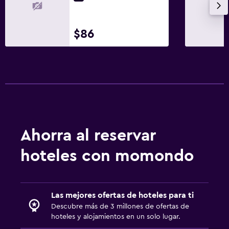
Caja fuerte
$86
Piscina
Piscina al aire libre
Toallas para piscina
Piscina con vista
Habitación
Enchufe cerca de la cama
Ahorra al reservar
Armario o clóset
hoteles con momondo
Comedor
Restaurante
Las mejores ofertas de hoteles para ti
Bar/lounge
Descubre más de 3 millones de ofertas de
hoteles y alojamientos en un solo lugar.