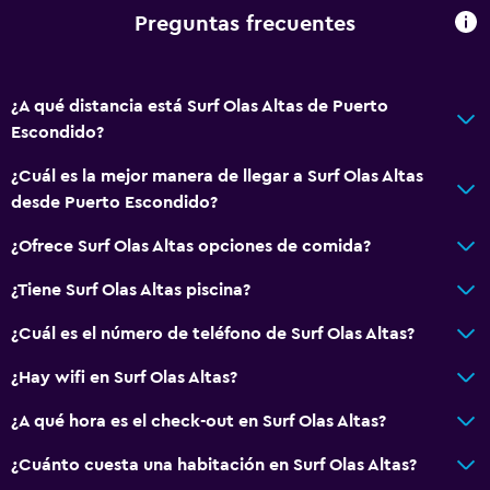
Preguntas frecuentes
Servicios básicos
Wifi gratis
Internet
¿A qué distancia está Surf Olas Altas de Puerto
Escondido?
Ventilador
Artículos de aseo gratis
¿Cuál es la mejor manera de llegar a Surf Olas Altas
desde Puerto Escondido?
Champú
Aire acondicionado
¿Ofrece Surf Olas Altas opciones de comida?
¿Tiene Surf Olas Altas piscina?
Aire libre
¿Cuál es el número de teléfono de Surf Olas Altas?
Terraza/patio
Sillas de playa
¿Hay wifi en Surf Olas Altas?
Terraza
¿A qué hora es el check-out en Surf Olas Altas?
Jardín
¿Cuánto cuesta una habitación en Surf Olas Altas?