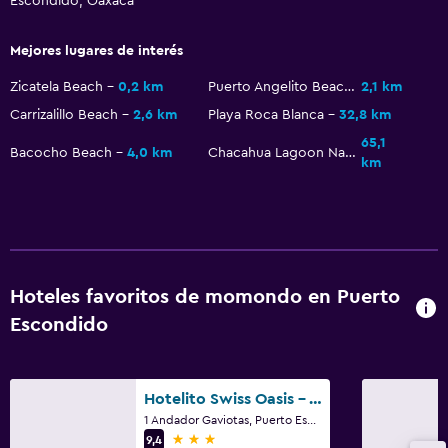
Escondido, Oaxaca
Mejores lugares de interés
Sistema de entretenimiento
TV de pantalla plana
Zicatela Beach
0,2 km
Puerto Angelito Beach
2,1 km
Carrizalillo Beach
2,6 km
Playa Roca Blanca
32,8 km
TV por cable o vía satélite
65,1
TV
Bacocho Beach
4,0 km
Chacahua Lagoon National Park
km
Baño
Ducha
Aseo
Hoteles favoritos de momondo en Puerto
Baño privado
Escondido
Salud y seguridad
Limpieza diaria
Hotelito Swiss Oasis - Adults Only
1 Andador Gaviotas, Puerto Escondido, Oaxaca
Botiquín de primeros auxilios
3 estrellas
9,4