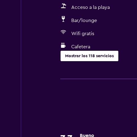
Acceso a la playa
Bar/lounge
Wifi gratis
Cafetera
Mostrar los 118 servicios
Cocina
Copas
Tetera eléctrica
Utensilios de cocina
Cocina
Cocineta
Horno
Bueno