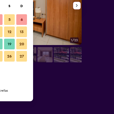
S
D
5
6
12
13
1/23
Habitación
19
20
26
27
rellas