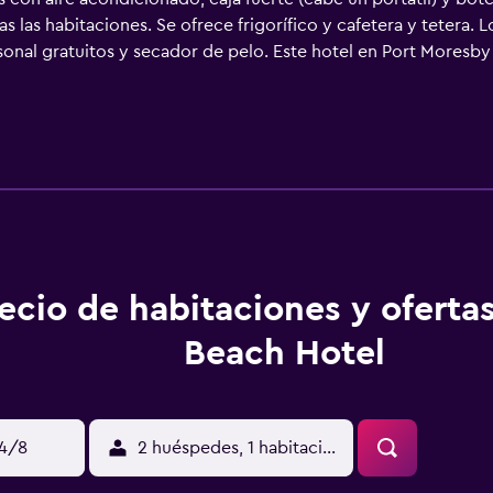
as las habitaciones. Se ofrece frigorífico y cafetera y tetera
rsonal gratuitos y secador de pelo. Este hotel en Port Moresby 
cios incluyen escritorio y teléfono. Se ofrece servicio de lim
e y piscina infantil.
ecio de habitaciones y ofertas
Beach Hotel
14/8
2 huéspedes, 1 habitación