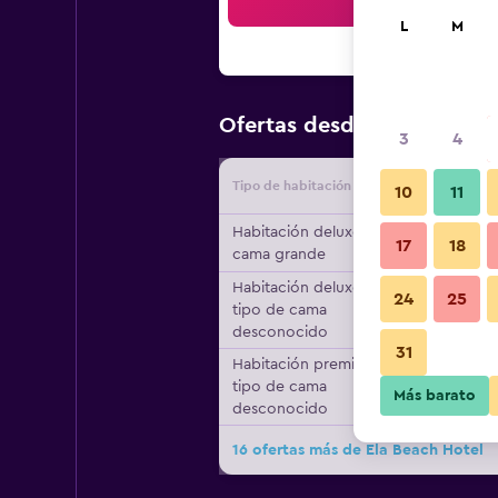
Bus
L
M
$82
Ofertas desde
/
Oferta má
3
4
Tipo de habitación
Proveedo
10
11
Habitación deluxe, 1
17
18
cama grande
Habitación deluxe,
24
25
tipo de cama
desconocido
31
Habitación premier,
tipo de cama
Más barato
desconocido
16 ofertas más de Ela Beach Hotel