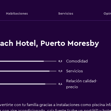
Habitaciones
Servicios
Opin
each Hotel, Puerto Moresby
Comodidad
8,2
Servicios
9,0
Relación calidad-
8,4
precio
vertirte con tu familia gracias a instalaciones como piscina inf
con aire acondicionado, caja fuerte (cabe un portátil) y botel