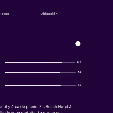
iones
Ubicación
8,2
7,8
7,9
antil y área de pícnic. Ela Beach Hotel &
la de agua gratuita. Se ofrece una