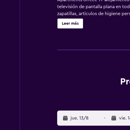
televisión de pantalla plana en tod
zapatillas, artículos de higiene pe
servicios para las personas de nego
Leer más
piscina cubierta, piscina al aire libr
Pr
jue. 13/8
-
vie. 