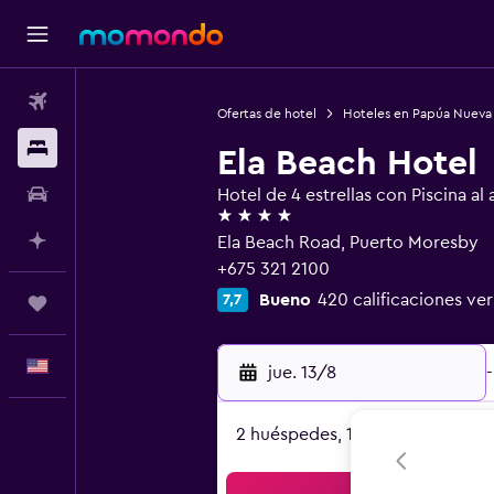
Vuelos
Ofertas de hotel
Hoteles en Papúa Nueva
Alojamientos
Ela Beach Hotel
Autos
Hotel de 4 estrellas con Piscina al a
4 estrellas
Planifica con IA
Ela Beach Road, Puerto Moresby
+675 321 2100
Bueno
420 calificaciones ver
7,7
Trips
Español
jue. 13/8
-
2 huéspedes, 1 habitación