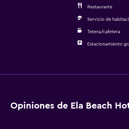
Restaurante
Servicio de habitac
Tetera/cafetera
Estacionamiento gr
Servicios básicos
Wifi disponible en todas 
Internet
Ventilador
Extinguidor
Opiniones de Ela Beach Ho
Artículos de aseo gratis
Alarma de humo