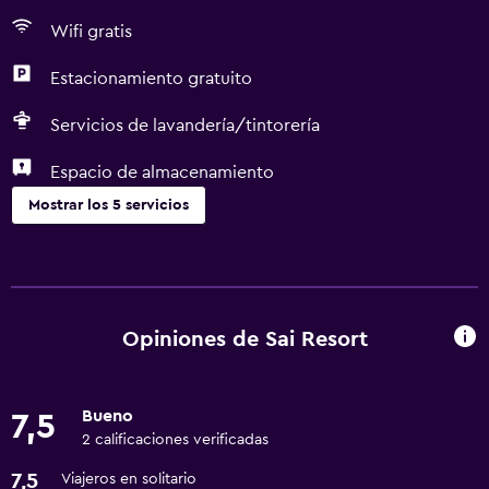
Wifi gratis
Estacionamiento gratuito
Servicios de lavandería/tintorería
Espacio de almacenamiento
Mostrar los 5 servicios
Estacionamiento y transporte
Estacionamiento gratuito
Opiniones de Sai Resort
Lavandería
Servicios de lavandería/tintorería
Bueno
7,5
2 calificaciones verificadas
General
7,5
Viajeros en solitario
Espacio de almacenamiento