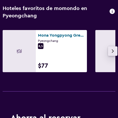
Hoteles favoritos de momondo en
Pyeongchang
Mona Yongpyong Greenpia Condominium
Pyeongchang
8,5
$77
Ahorra al reservar