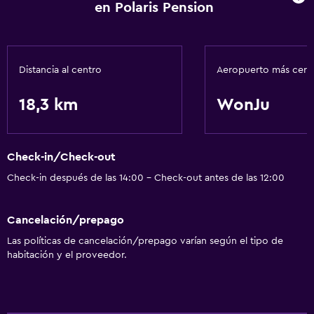
en Polaris Pension
Comedor
Microondas
Nevera
Distancia al centro
Aeropuerto más cer
18,3 km
WonJu
Servicios básicos
Wifi gratis
Aire acondicionado
Check-in/Check-out
Check-in después de las 14:00 - Check-out antes de las 12:00
Baño
Secador de pelo
Cancelación/prepago
Las políticas de cancelación/prepago varían según el tipo de
Lavandería
habitación y el proveedor.
Lavandería
Actividades