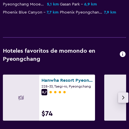
Pyeongchang Mooee Arts Center
5,1 km
Gasan Park
6,9 km
Phoenix Blue Canyon
7,7 km
Phoenix Pyeongchang
7,9 km
Hoteles favoritos de momondo en
Pyeongchang
Hanwha Resort Pyeongchang
228-33, Taegi-ro, Pyeongchang
Categoría 4
8,7
$74