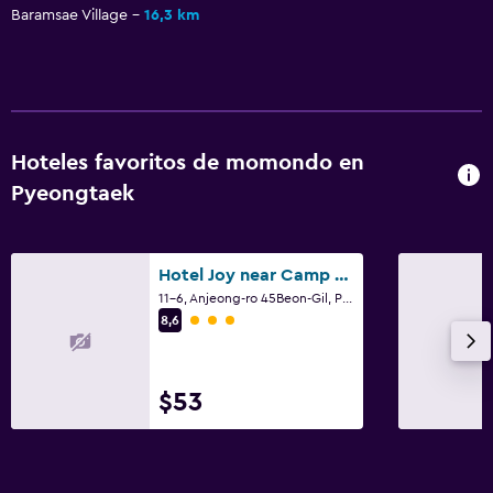
Baramsae Village
16,3 km
Hoteles favoritos de momondo en
Pyeongtaek
Hotel Joy near Camp Humphres
11-6, Anjeong-ro 45Beon-Gil, Paengseong-Eup, Pyeongtaek
Categoría 3
8,6
$53