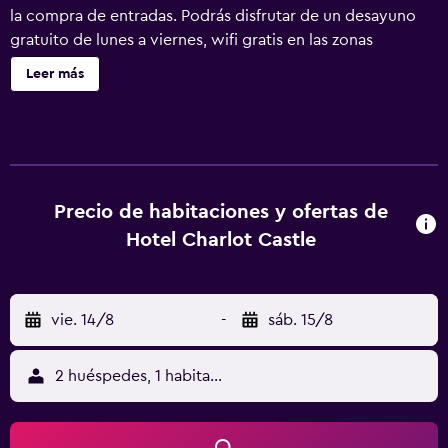
la compra de entradas. Podrás disfrutar de un desayuno
gratuito de lunes a viernes, wifi gratis en las zonas
comunes y aparcamiento gratuito. Otras instalaciones
Leer más
incluyen un salón de eventos. Charlot Castle Hotel ofrece
72 alojamientos con aire acondicionado, minibar y botella
de agua gratuita. Estos alojamientos ofrecen comedor
independiente e incluyen escritorio. Los huéspedes
pueden utilizar los siguientes servicios disponibles en las
habitaciones: frigorífico y cafetera y tetera. Los baños
Precio de habitaciones y ofertas de
están equipados con bañera y ducha independientes con
Hotel Charlot Castle
bañera profunda, albornoces, zapatillas y bidé. Los
huéspedes pueden navegar por la web gracias a nuestro
acceso a Internet gratis (por cable y wifi). Se ofrece una
vie. 14/8
-
sáb. 15/8
televisión de pantalla plana de 60 pulgadas con canales
digitales y películas de pago. Las habitaciones también
incluyen secador de pelo y artículos de higiene personal
2 huéspedes, 1 habitación
gratuitos. Se ofrece servicio de limpieza todos los días y
es posible solicitar tabla de planchar con plancha.