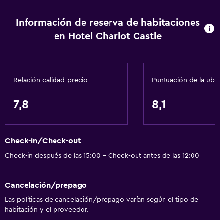
Información de reserva de habitaciones
Baño
en Hotel Charlot Castle
Secador de pelo
Albornoz
Relación calidad-precio
Puntuación de la ubi
Comedor
Comedor
7,8
8,1
Minibar
General
Check-in/Check-out
Pantuflas
Check-in después de las 15:00 - Check-out antes de las 12:00
Espacio de almacenamiento
Cancelación/prepago
Servicios y facilidades
Las políticas de cancelación/prepago varían según el tipo de
habitación y el proveedor.
Instalaciones para reuniones