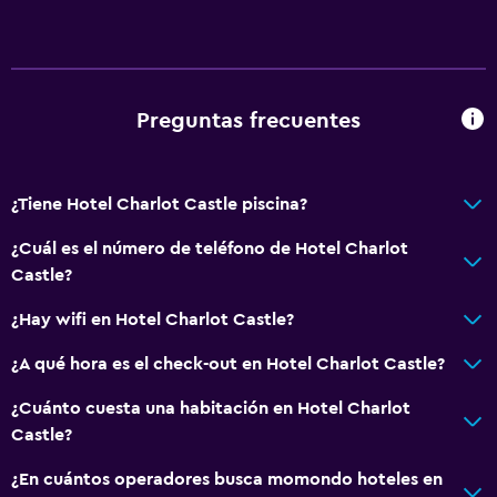
Recepción 24 horas
Servicios básicos
Preguntas frecuentes
Wifi gratis
Aire acondicionado
¿Tiene Hotel Charlot Castle piscina?
Piscina y spa
¿Cuál es el número de teléfono de Hotel Charlot
Bañera de hidromasaje
Castle?
Sistema de entretenimiento
¿Hay wifi en Hotel Charlot Castle?
TV de pantalla plana
¿A qué hora es el check-out en Hotel Charlot Castle?
¿Cuánto cuesta una habitación en Hotel Charlot
Zona de trabajo
Castle?
Escritorio
¿En cuántos operadores busca momondo hoteles en