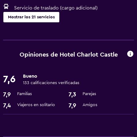
Servicio de traslado (cargo adicional)
Mostrar los 21 servicios
Cocina
Cafetera
Tetera
Opiniones de Hotel Charlot Castle
Cocina
Bueno
7,6
Estacionamiento y transporte
133 calificaciones verificadas
Traslado aeropuerto
7,9
7,3
Familias
Parejas
Servicio de traslado (cargo adicional)
7,4
7,9
Viajeros en solitario
Amigos
Accesibilidad y adecuación
Ascensor
Áreas designadas para fumadores