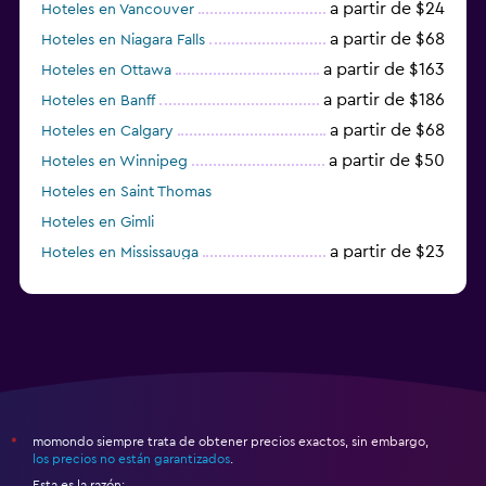
a partir de $24
Hoteles en Vancouver
a partir de $68
Hoteles en Niagara Falls
a partir de $163
Hoteles en Ottawa
a partir de $186
Hoteles en Banff
a partir de $68
Hoteles en Calgary
a partir de $50
Hoteles en Winnipeg
Hoteles en Saint Thomas
Hoteles en Gimli
a partir de $23
Hoteles en Mississauga
a partir de $134
Hoteles en Markham
momondo siempre trata de obtener precios exactos, sin embargo,
*
los precios no están garantizados
.
Esta es la razón: