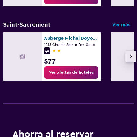
Saint-Sacrement
Ver más
Auberge Michel Doyon Quebec City
1215 Chemin Sainte-Foy, Quebec, QC
2 estrellas
7,4
$77
Ver ofertas de hoteles
Ahorra al reservar