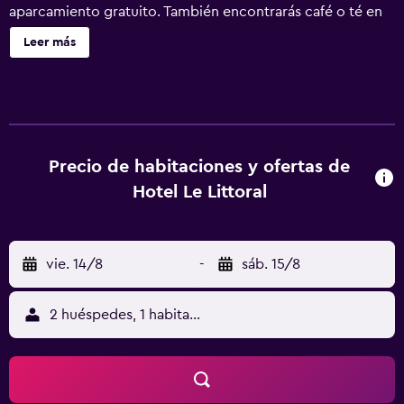
aparcamiento gratuito. También encontrarás café o té en
las zonas comunes, salas de tratamientos o masajes y un
Leer más
centro de negocios. Se ofrece servicio de cambio de
toallas a petición. Hotel Le Littoral ofrece 53 alojamientos
con aire acondicionado, cafetera y tetera y secador de
pelo. Las camas están vestidas con edredón de plumas. Se
ofrece una televisión LED de 40 pulgadas con canales por
cable de suscripción. Los huéspedes pueden navegar por
Precio de habitaciones y ofertas de
la web gracias a nuestro acceso a Internet wifi gratis
Hotel Le Littoral
(velocidad: 50 Mbps o más). Los servicios para las
personas de negocios incluyen escritorio y teléfono; las
llamadas locales y de larga distancia son gratuitas (pueden
vie. 14/8
-
sáb. 15/8
existir restricciones). Las habitaciones también incluyen
tabla de planchar con plancha y artículos de higiene
personal gratuitos. Es posible solicitar cambio de toallas y
2 huéspedes, 1 habitación
cambio de sábanas. Se pueden practicar las actividades
de ocio y esparcimiento que se indican más abajo en las
instalaciones o cerca del alojamiento (es posible que se
aplique un recargo).