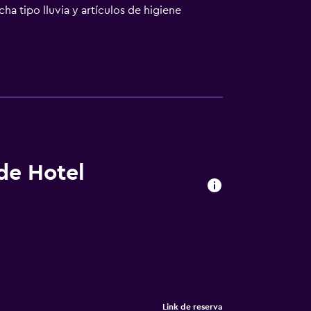
a tipo lluvia y artículos de higiene
odidades especialmente pensadas para las
nes también incluyen tabla de planchar con
ina al aire libre y piscina infantil. Otros
io y esparcimiento que se indican más abajo
 de Hotel
Link de reserva