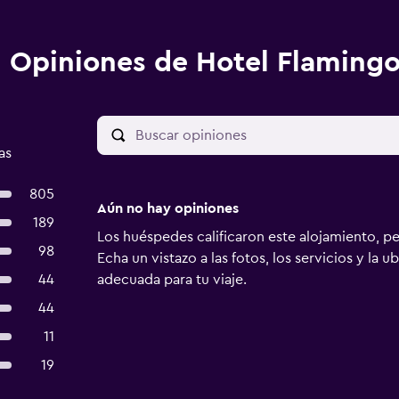
Opiniones de Hotel Flamingo
as
805
Aún no hay opiniones
189
Los huéspedes calificaron este alojamiento, p
98
Echa un vistazo a las fotos, los servicios y la u
44
adecuada para tu viaje.
44
11
19