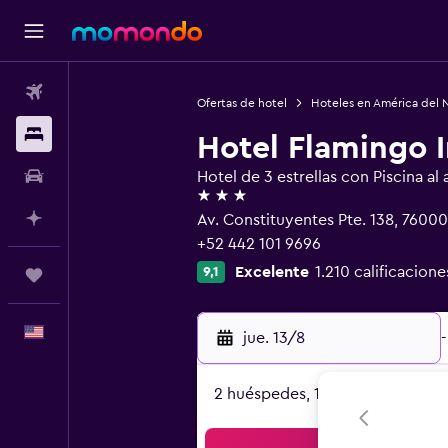
Vuelos
Ofertas de hotel
Hoteles en América del 
Alojamientos
Hotel Flamingo 
Autos
Hotel de 3 estrellas con Piscina al a
3 estrellas
Planifica con IA
Av. Constituyentes Pte. 138, 7600
+52 442 101 9696
Excelente
1.210 calificacione
9,1
Trips
Español
jue. 13/8
-
2 huéspedes, 1 habitación