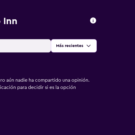
 Inn
Ordenar por
:
Más recientes
ero aún nadie ha compartido una opinión.
bicación para decidir si es la opción