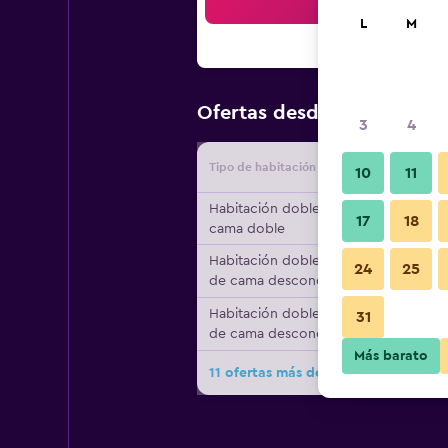
Bus
L
M
$70
Ofertas desde
/
Oferta má
3
4
Tipo de habitación
Proveedo
10
11
Habitación doble, 1
17
18
cama doble
Habitación doble, tipo
24
25
de cama desconocido
Habitación doble, tipo
31
de cama desconocido
Más barato
11 ofertas más de Hotel Flamingo In