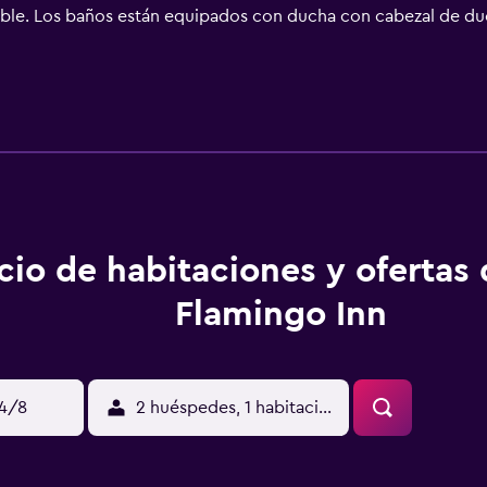
ble. Los baños están equipados con ducha con cabezal de duch
Querétaro ofrece acceso a Internet wifi gratis. Entre las com
ncluyen escritorio, sillas de oficina y teléfono. Las habitacio
 servicio de limpieza todos los días. En el alojamiento hay pisc
 incluyen gimnasio. Se pueden practicar las actividades de oc
ojamiento (es posible que se aplique un recargo).
cio de habitaciones y ofertas
Flamingo Inn
14/8
2 huéspedes, 1 habitación