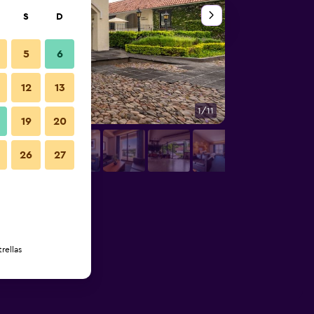
S
D
5
6
12
13
1/11
Otros
19
20
26
27
rellas