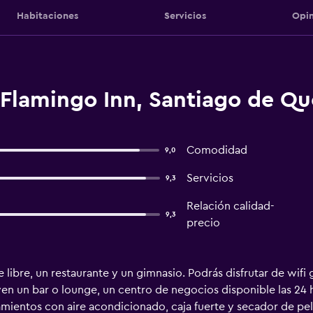
Habitaciones
Servicios
Opin
 Flamingo Inn, Santiago de Qu
Comodidad
9,0
Servicios
9,3
Relación calidad-
9,3
precio
re libre, un restaurante y un gimnasio. Podrás disfrutar de wif
uyen un bar o lounge, un centro de negocios disponible las 2
amientos con aire acondicionado, caja fuerte y secador de pelo