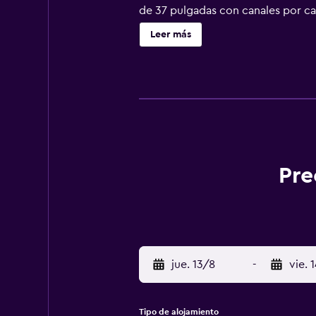
de 37 pulgadas con canales por ca
personal gratuitos. Este hotel en 
Leer más
personas en viaje de negocios se i
plancha y cortinas opacas. Se ofrece
servicios de ocio y esparcimiento
en las instalaciones o cerca del al
Pre
jue. 13/8
-
vie. 
Tipo de alojamiento