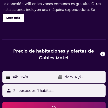
La conexión wifi en las zonas comunes es gratuita. Otras
instalaciones incluyen una máquina expendedora. Se
ofrece un servicio de limpieza a petición. Gables Motel
Leer más
ofrece 18 alojamientos con aire acondicionado, cafetera y
tetera y cortinas opacas. Se ofrece frigorífico y
microondas. Los baños están equipados con ducha y
bañera combinadas. Los huéspedes pueden navegar por la
web gracias a nuestro acceso a Internet wifi gratis. Se
ofrece televisión por cable. Se ofrece servicio de limpieza
Precio de habitaciones y ofertas de
todos los días y es posible solicitar tabla de planchar con
Gables Motel
plancha. Se ofrece servicio de limpieza a petición. Se
pueden practicar las actividades de ocio y esparcimiento
que se indican más abajo en las instalaciones o cerca del
sáb. 15/8
-
dom. 16/8
alojamiento (es posible que se aplique un recargo).
2 huéspedes, 1 habitación