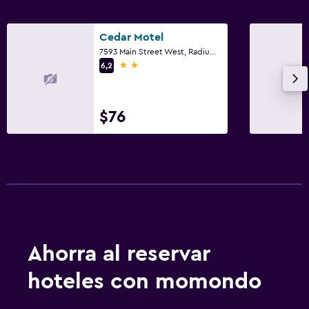
Cedar Motel
7593 Main Street West, Radium Hot Springs, BC
2 estrellas
6,2
$76
Ahorra al reservar
hoteles con momondo