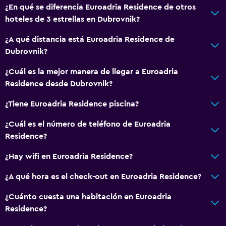
¿En qué se diferencia Euroadria Residence de otros
Utensilios de cocina
hoteles de 3 estrellas en Dubrovnik?
Cocina
¿A qué distancia está Euroadria Residence de
Tetera/cafetera
Dubrovnik?
Tetera
¿Cuál es la mejor manera de llegar a Euroadria
Tostadora
Residence desde Dubrovnik?
Nevera
¿Tiene Euroadria Residence piscina?
Comedor
Cocina
¿Cuál es el número de teléfono de Euroadria
Residence?
Cocineta
¿Hay wifi en Euroadria Residence?
Baño
¿A qué hora es el check-out en Euroadria Residence?
Ducha
¿Cuánto cuesta una habitación en Euroadria
Tina de baño
Residence?
Secador de pelo