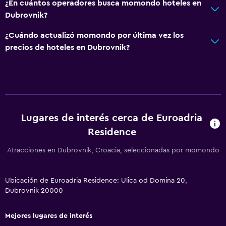
¿En cuántos operadores busca momondo hoteles en
Aseo
Dubrovnik?
Papel higiénico
¿Cuándo actualizó momondo por última vez los
Baño privado
precios de hoteles en Dubrovnik?
Ducha italiana
Accesibilidad y adecuación
Unidad ubicada en la planta baja
Para no fumadores
Lugares de interés cerca de Euroadria
Residence
Almohada sin plumas
Plantas superiores accesibles por escaleras
Atracciones en Dubrovnik, Croacia, seleccionadas por momondo
Entrada privada
Ubicación de Euroadria Residence: Ulica od Domina 20,
Dubrovnik 20000
Sistema de entretenimiento
TV de pantalla plana
Mejores lugares de interés
TV por cable o vía satélite