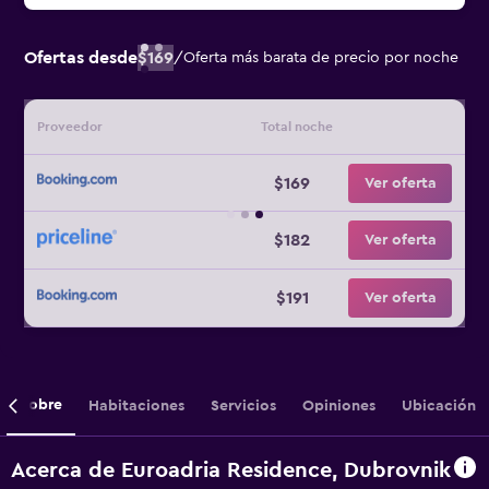
Ofertas desde
$169
/
Oferta más barata de precio por noche
Proveedor
Total noche
$169
Ver oferta
$182
Ver oferta
$191
Ver oferta
Sobre
Habitaciones
Servicios
Opiniones
Ubicación
Acerca de Euroadria Residence, Dubrovnik