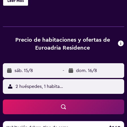
Leer más
higiene personal gratuitos. Se ofrece una televisión de
pantalla plana con canales por satélite. Los baños están
equipados con ducha. Este hotel en Dubrovnik ofrece
acceso a Internet wifi gratis con una velocidad de 100
Mbps o más (para 1 o 2 personas, o hasta 6 dispositivos).
Se ofrece servicio de limpieza a petición.
Precio de habitaciones y ofertas de
Euroadria Residence
sáb. 15/8
-
dom. 16/8
2 huéspedes, 1 habitación