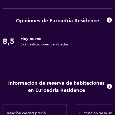
Servicios básicos
Wifi gratis
Wifi disponible en todas las instalaciones
Opiniones de Euroadria Residence
Internet
Ropa de cama
Muy bueno
8,5
Toallas
372 calificaciones verificadas
Extinguidor
Artículos de aseo gratis
Champú
Calefacción
Información de reserva de habitaciones
Gel de ducha
en Euroadria Residence
Aire acondicionado
Papeleras
Relación calidad-precio
Puntuación de la ubi
General