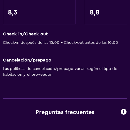
Vista a una calle tranquila
8,3
8,8
Habitaciones familiares
Vista al mar
Check-in/Check-out
Zona de estar
Check-in después de las 15:00 - Check-out antes de las 10:00
Piso de parquet o madera noble
Sofá
Cancelación/prepago
Vista a punto de interés
Las políticas de cancelación/prepago varían según el tipo de
Casilleros
habitación y el proveedor.
Vista a la montaña
Piso de mosaico/mármol
Vista a la ciudad
Preguntas frecuentes
Cocina
Tetera eléctrica