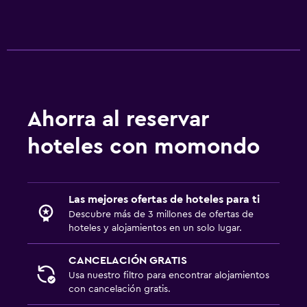
Actividades
Acceso a la playa
Canotaje
Zona de trabajo
Ahorra al reservar
Escritorio
hoteles con momondo
Comedor
Mesa de comedor
Las mejores ofertas de hoteles para ti
Descubre más de 3 millones de ofertas de
Salud y seguridad
hoteles y alojamientos en un solo lugar.
Limpieza diaria
CANCELACIÓN GRATIS
Usa nuestro filtro para encontrar alojamientos
con cancelación gratis.