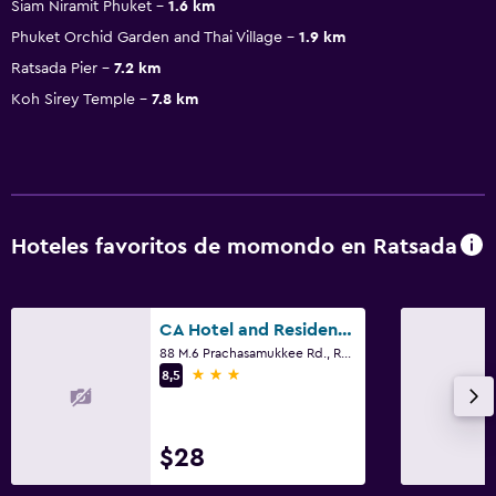
Siam Niramit Phuket
1.6 km
Phuket Orchid Garden and Thai Village
1.9 km
Ratsada Pier
7.2 km
Koh Sirey Temple
7.8 km
Hoteles favoritos de momondo en Ratsada
CA Hotel and Residence (SHA Plus+)
88 M.6 Prachasamukkee Rd., Ratsada
3 estrellas
8,5
$28