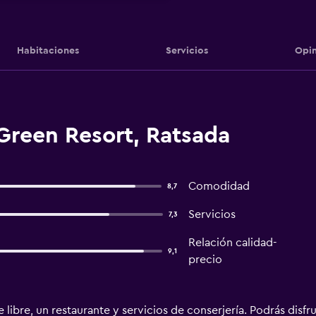
Habitaciones
Servicios
Opin
Green Resort, Ratsada
Comodidad
8,7
Servicios
7,3
Relación calidad-
9,1
precio
re libre, un restaurante y servicios de conserjería. Podrás disfr