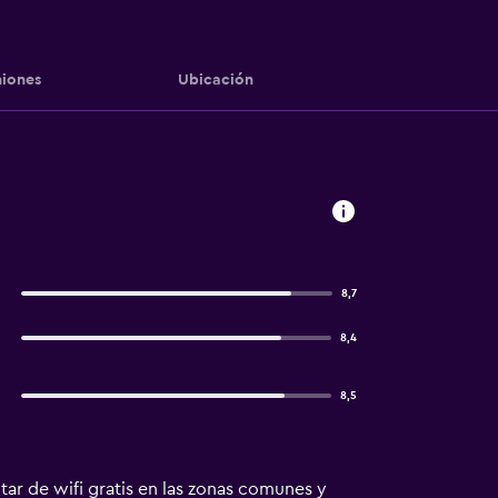
iones
Ubicación
8,7
8,4
8,5
utar de wifi gratis en las zonas comunes y