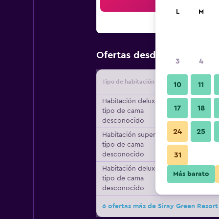
Bus
L
M
$45
Ofertas desde
/
Oferta má
3
4
Tipo de habitación
Proveedo
10
11
Habitación deluxe,
17
18
tipo de cama
desconocido
24
25
Habitación superior,
tipo de cama
desconocido
31
Habitación deluxe,
Más barato
tipo de cama
desconocido
6 ofertas más de Siray Green Resort