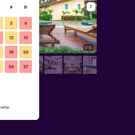
S
D
5
6
12
13
1/12
Vista del exterior
19
20
26
27
rellas