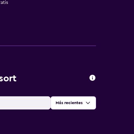
atis
sort
Ordenar por
:
Más recientes