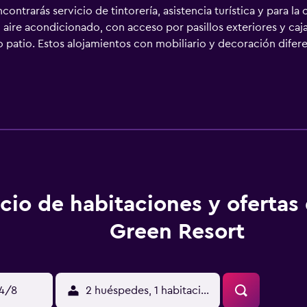
ntrarás servicio de tintorería, asistencia turística y para la
aire acondicionado, con acceso por pasillos exteriores y caja 
o patio. Estos alojamientos con mobiliario y decoración dif
na televisión LCD de 32 pulgadas con canales por satélite. Lo
itos y secador de pelo. Este hotel en Ratsada ofrece acceso a 
ios de ocio y esparcimiento en este hotel incluyen una piscina a
cio de habitaciones y ofertas 
Green Resort
14/8
2 huéspedes, 1 habitación