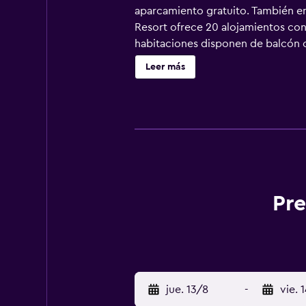
aparcamiento gratuito. También enco
Resort ofrece 20 alojamientos con 
habitaciones disponen de balcón 
e incluyen escritorio. Se ofrece u
Leer más
artículos de higiene personal gratu
limpieza todos los días. Los servic
Pre
jue. 13/8
-
vie. 