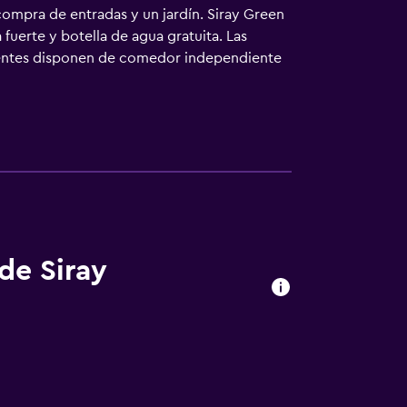
 compra de entradas y un jardín. Siray Green
fuerte y botella de agua gratuita. Las
erentes disponen de comedor independiente
s baños están equipados con ducha, bidé,
Internet wifi gratis. Se ofrece servicio de
l aire libre.
de Siray