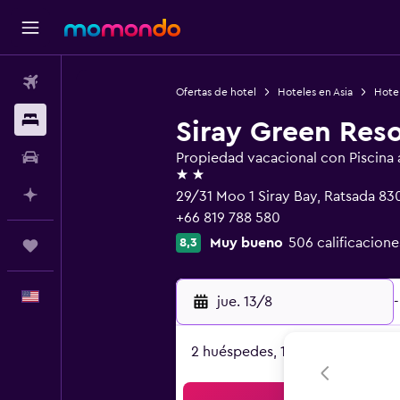
Vuelos
Ofertas de hotel
Hoteles en Asia
Hotel
Alojamientos
Siray Green Reso
Autos
Propiedad vacacional con Piscina al
2 estrellas
Planifica con IA
29/31 Moo 1 Siray Bay, Ratsada 8
+66 819 788 580
Muy bueno
506 calificacione
8,3
Trips
Español
jue. 13/8
-
2 huéspedes, 1 habitación