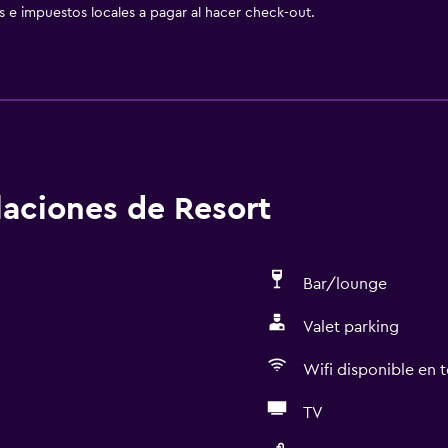
as e impuestos locales a pagar al hacer check-out.
alaciones de Resort
Bar/lounge
Valet parking
Wifi disponible en t
TV