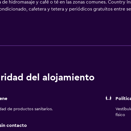
ra de hidromasaje y café o té en las zonas comunes. Country I
ondicionado, cafetera y tetera y periódicos gratuitos entre 
a televisión LCD de 43 pulgadas con canales por cable de susc
ículos de higiene personal gratuitos y secador de pelo. Este 
 personas de negocios incluyen escritorio y teléfono. Las habi
ofrece servicio de limpieza todos los días. En el alojamiento 
cio y esparcimiento incluyen gimnasio.
ridad del alojamiento
ene
Polític
idad de productos sanitarios.
Vestíbu
físico
 sin contacto