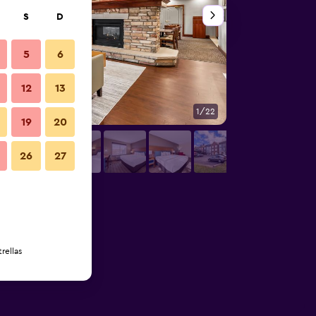
S
D
5
6
12
13
1/22
Habitación
19
20
26
27
rellas