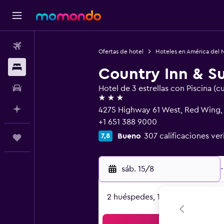
Vuelos
Ofertas de hotel
Hoteles en América del 
Alojamientos
Country Inn & S
Autos
Hotel de 3 estrellas con Piscina (c
3 estrellas
Planifica con IA
4275 Highway 61 West, Red Wing
+1 651 388 9000
Bueno
307 calificaciones ver
7,8
Trips
sáb. 15/8
-
2 huéspedes, 1 habitación