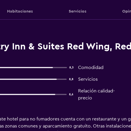
Habitaciones
Servicios
Opin
ry Inn & Suites Red Wing, Re
Comodidad
8,3
Servicios
8,8
Relación calidad-
8,6
precio
ste hotel para no fumadores cuenta con un restaurante y un g
en las zonas comunes y aparcamiento gratuito. Otras instalacio