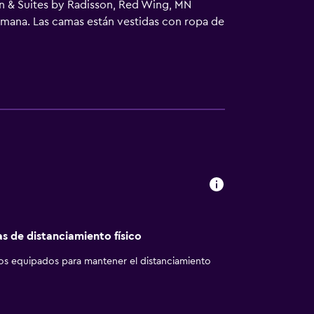
nn & Suites by Radisson, Red Wing, MN
semana. Las camas están vestidas con ropa de
ripción. Se ofrece frigorífico y microondas.
hotel en Red Wing ofrece acceso a Internet
taciones también incluyen tabla de planchar
hay piscina cubierta y bañera de
as de distanciamiento físico
los equipados para mantener el distanciamiento