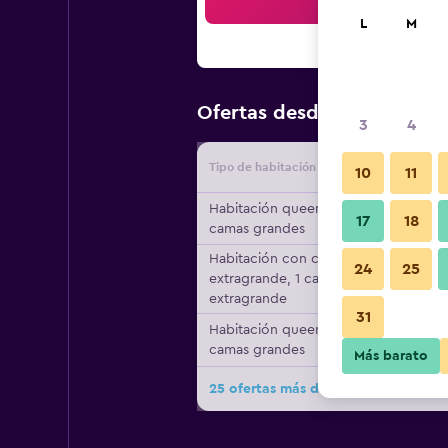
Bus
L
M
$110
Ofertas desde
/
Oferta m
3
4
Tipo de habitación
Proveedo
10
11
Habitación queen, 2
17
18
camas grandes
Habitación con cama
24
25
extragrande, 1 cama
extragrande
31
Habitación queen, 2
camas grandes
Más barato
25 ofertas más de Country Inn & Su