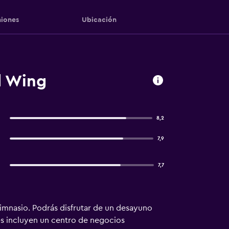
iones
Ubicación
d Wing
8,2
7,9
7,7
imnasio. Podrás disfrutar de un desayuno
nes incluyen un centro de negocios