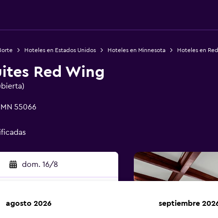
Norte
Hoteles en Estados Unidos
Hoteles en Minnesota
Hoteles en Re
uites Red Wing
ubierta)
, MN 55066
ificadas
dom. 16/8
agosto 2026
septiembre 202