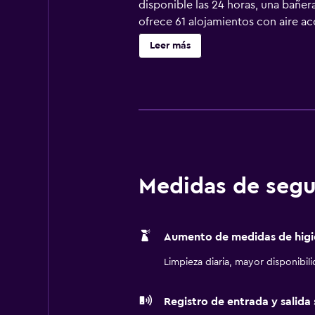
disponible las 24 horas, una bañe
ofrece 61 alojamientos con aire ac
cama de alta calidad. Se ofrece un
Leer más
Los baños están equipados con art
wifi gratis. Los servicios para las
con plancha y cortinas opacas. Se 
hidromasaje. Otros servicios de o
Medidas de segu
Aumento de medidas de higi
Limpieza diaria, mayor disponibil
Registro de entrada y salida