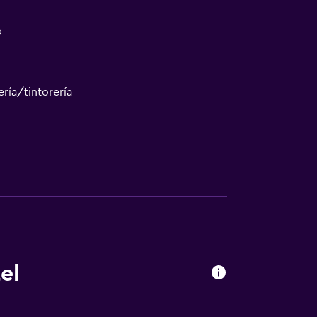
o
ría/tintorería
el