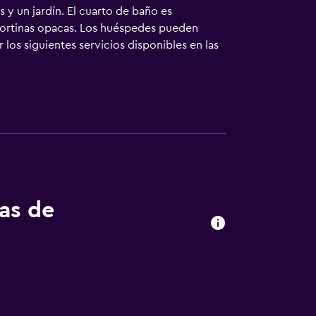
s y un jardín. El cuarto de baño es
cortinas opacas. Los huéspedes pueden
 los siguientes servicios disponibles en las
os compartidos.
tas de