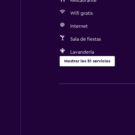
Restaurante
Wifi gratis
Internet
Sala de fiestas
Lavandería
Mostrar los 51 servicios
Servicios básicos
Wifi gratis
Internet
Ropa de cama
Toallas
Extinguidor
Alarma de humo