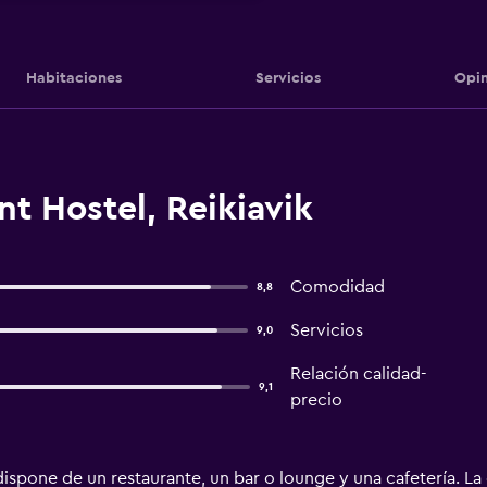
Habitaciones
Servicios
Opin
t Hostel, Reikiavik
Comodidad
8,8
Servicios
9,0
Relación calidad-
9,1
precio
ispone de un restaurante, un bar o lounge y una cafetería. La