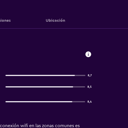
iones
Ubicación
8,7
8,5
8,4
 conexión wifi en las zonas comunes es