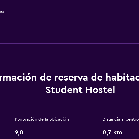
Ducha italiana
das
onal)
Accesibilidad y adecuac
Unidad accesible para pe
Ascensor disponible
Para no fumadores
ormación de reserva de habita
Plantas superiores acces
Student Hostel
Plantas superiores acces
Áreas designadas para 
Puntuación de la ubicación
Distancia al centro
9,0
Estacionamiento y tran
0,7 km