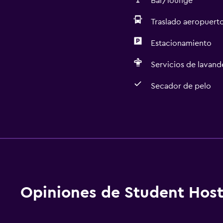
Bar/lounge
Traslado aeropuert
Estacionamiento
Servicios de lavande
Secador de pelo
Baño
Baño compartido
Ducha
Secador de pelo
Aseo
Opiniones de Student Host
Papel higiénico
Baño privado