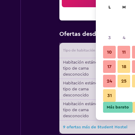
Bus
L
M
$128
Ofertas desde
/
Oferta m
3
4
Tipo de habitación
Proveedo
10
11
Habitación estándar,
17
18
tipo de cama
desconocido
24
25
Habitación estándar,
tipo de cama
desconocido
31
Habitación estándar,
Más barato
tipo de cama
desconocido
9 ofertas más de Student Hostel