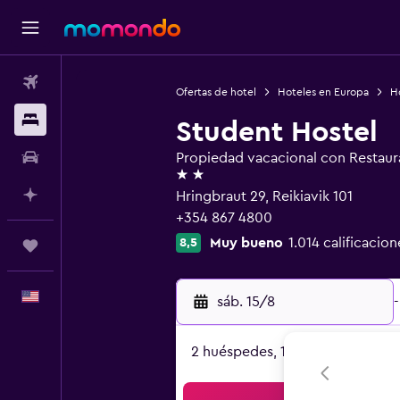
Vuelos
Ofertas de hotel
Hoteles en Europa
Ho
Alojamientos
Student Hostel
Autos
Propiedad vacacional con Restaur
2 estrellas
Planifica con IA
Hringbraut 29, Reikiavik 101
+354 867 4800
Muy bueno
1.014 calificacion
8,5
Trips
Español
sáb. 15/8
-
2 huéspedes, 1 habitación