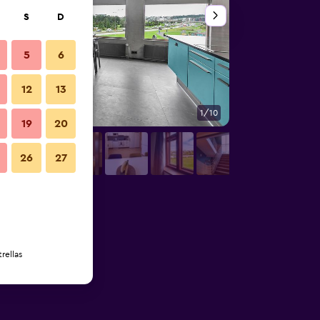
S
D
5
6
12
13
1/10
Sala de estar
19
20
26
27
rellas