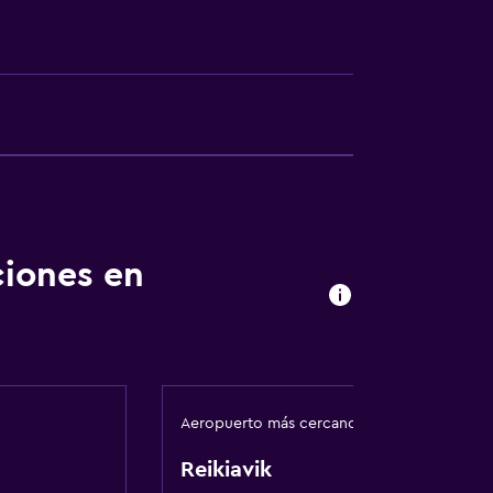
ión
rsonas en silla de ruedas
ciones en
ibles por ascensor
ibles por escaleras
fumadores
Aeropuerto más cercano
sporte
Reikiavik