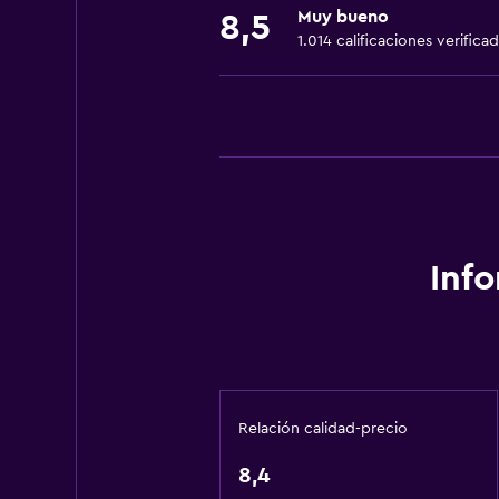
Muy bueno
8,5
Calefacción
1.014 calificaciones verifica
Gel de ducha
Toallas/ropa de cama (cargo adici
Servicios y facilidades
Tapones para los oídos
Cajero automático/banco
Minimercado en las instalaciones
Inf
Boletos de transporte público
Acceso con llave
Check-out exprés
Recepción 24 horas
Relación calidad-precio
General
8,4