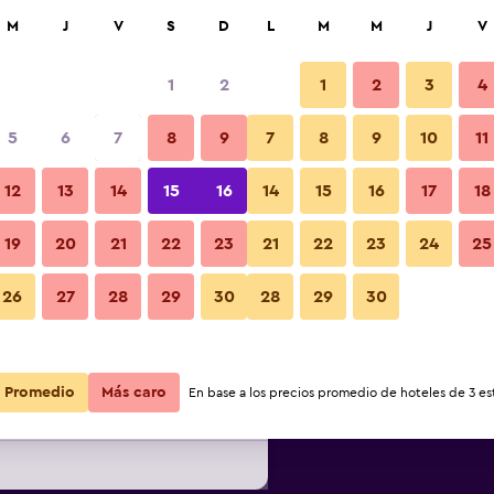
car
M
J
V
S
D
L
M
M
J
V
1
2
1
2
3
4
ás barata de precio por noche
5
6
7
8
9
7
8
9
10
11
Otros
r
Total noche
12
13
14
15
16
14
15
16
17
18
19
20
21
22
23
21
22
23
24
25
$128
Ver oferta
Fotos
26
27
28
29
30
28
29
30
$137
Ver oferta
Promedio
Más caro
En base a los precios promedio de hoteles de 3 est
$145
Ver oferta