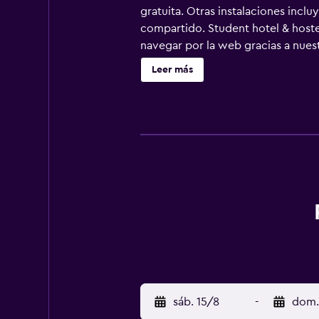
gratuita. Otras instalaciones inclu
compartido. Student hotel & host
navegar por la web gracias a nuestr
habitaciones: frigorífico/congel
Leer más
sáb. 15/8
-
dom.