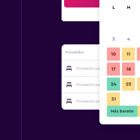
Bus
L
M
3
4
Proveedor
10
11
Proveedor para Hotel Dolomiten
17
18
24
25
Proveedor para Hotel Dolomiten
31
Proveedor para Hotel Dolomiten
Más barato