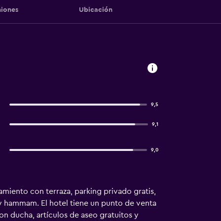
iones
Ubicación
9,5
9,1
9,0
miento con terraza, parking privado gratis,
 y hammam. El hotel tiene un punto de venta
con ducha, artículos de aseo gratuitos y