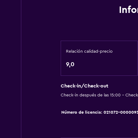
Inf
Baño
Secador de pelo
Aseo
Ducha
Relación calidad-precio
Baño privado
9,0
Actividades
Senderismo
Check-in/Check-out
Juegos de mesa/rompecabezas
Check-in después de las 15:00 - Check-
Esquí
Número de licencia: 021072-000009
Salud y seguridad
Limpieza diaria
Botiquín de primeros auxilios