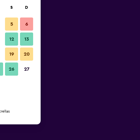
S
D
5
6
12
13
19
20
26
27
rellas