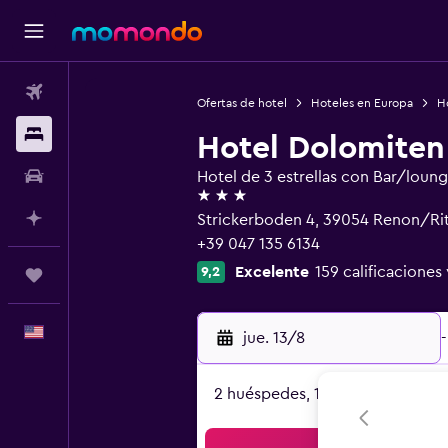
Vuelos
Ofertas de hotel
Hoteles en Europa
Ho
Alojamientos
Hotel Dolomiten
Autos
Hotel de 3 estrellas con Bar/loun
3 estrellas
Planifica con IA
Strickerboden 4, 39054 Renon/Rit
+39 047 135 6134
Excelente
159 calificaciones 
9,2
Trips
Español
jue. 13/8
-
2 huéspedes, 1 habitación