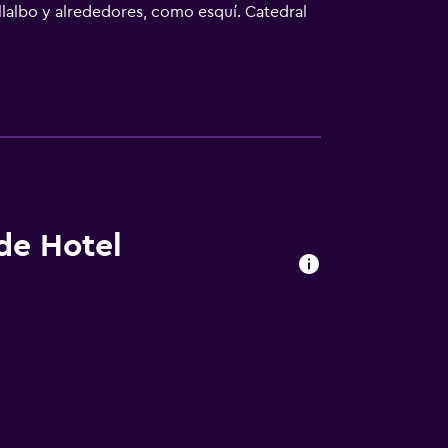
ollalbo y alrededores, como esquí. Catedral
 (Aeropuerto de Bolzano) está a 21 km.
 de Hotel