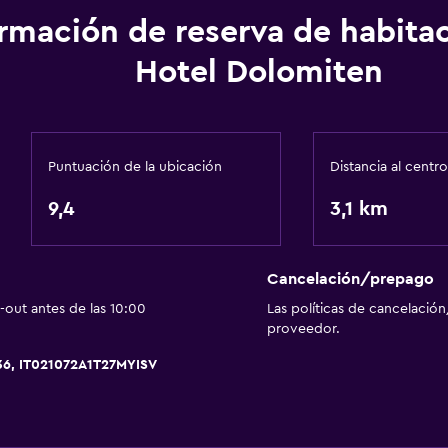
ormación de reserva de habita
Estacionamiento y tran
Hotel Dolomiten
Carga de vehículos eléct
Estacionamiento gratuit
Estacionamiento privad
Puntuación de la ubicación
Distancia al centro
9,4
3,1 km
Accesibilidad y adecuac
Habitaciones para no fu
Cancelación/prepago
Mascotas permitidas bajo
out antes de las 10:00
Las políticas de cancelación
proveedor.
36, IT021072A1T27MYISV
Sistema de entretenimi
TV por cable o vía satéli