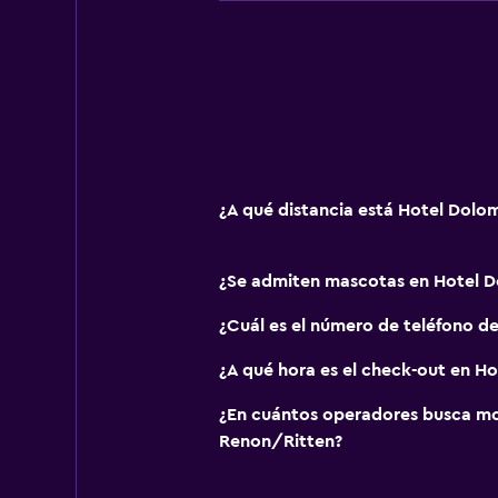
Aire libre
Terraza/patio
Comedor
Bar/lounge
¿A qué distancia está Hotel Dolo
¿Se admiten mascotas en Hotel D
¿Cuál es el número de teléfono d
¿A qué hora es el check-out en H
¿En cuántos operadores busca m
Renon/Ritten?