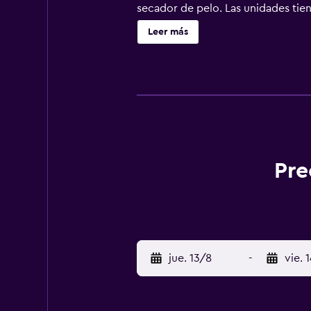
secador de pelo. Las unidades tien
de Bressanone está a 33 km del al
Leer más
Pre
jue. 13/8
-
vie. 