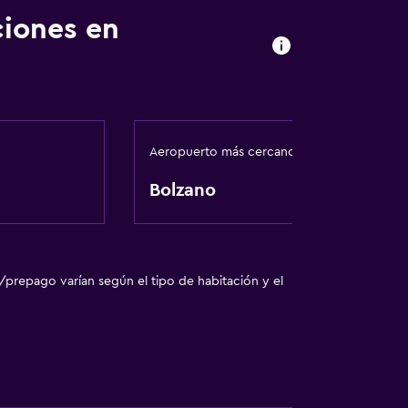
ciones en
sporte
ricos
o
o
Aeropuerto más cercano
Bolzano
ión
madores disponibles
 consulta (pueden aplicar cargos extra)
/prepago varían según el tipo de habitación y el
ento
te