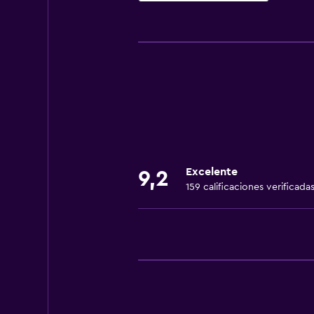
General
Habitaciones familiares
Teléfono
Zona de estar
Piso de parquet o madera noble
Posibilidad de habitaciones conec
Bodega de esquí
Excelente
9,2
159 calificaciones verificada
Servicios y facilidades
Servicio de despertador
Caja fuerte
Baño turco
Boletos de transporte público
Venta de pases de esquí