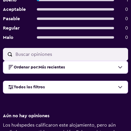
Bueno
1
Aceptable
0
Pasable
0
Regular
0
Malo
0
Ordenar por
:
Más recientes
Todos los filtros
Aún no hay opiniones
Los huéspedes calificaron este alojamiento, pero aún