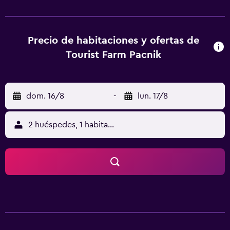
habitaciones están equipadas con zona de estar, TV de
pantalla plana con canales vía satélite, cocina, zona de
comedor, caja fuerte y baño privado con ducha y secador
de pelo. En Tourist Farm Pačnik, cada habitación tiene
Precio de habitaciones y ofertas de
ropa de cama y toallas. La zona es ideal para practicar
Tourist Farm Pacnik
senderismo y esquí, y hay alquiler de equipamiento de
esquí eneste hostal o pensión de 3 estrellas. Estación de
tren de Celje está a 46 km del alojamiento, y RibniÅ¡ko
dom. 16/8
-
lun. 17/8
Pohorje -Kope Ski Area está a 50 km.
2 huéspedes, 1 habitación