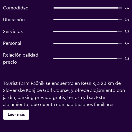
Comodidad
9,4
Ubicación
9,4
Servicios
9,2
Personal
9,4
Relación calidad-
9,2
precio
Tourist Farm Pačnik se encuentra en Resnik, a 20 km de
Slovenske Konjice Golf Course, y ofrece alojamiento con
jardín, parking privado gratis, terraza y bar. Este
alojamiento, que cuenta con habitaciones familiares,
también ofrece barbacoa. El hostal o pensión dispone de
Leer más
vistas a la montaña, zona de juegos infantil, recepción 24
horas y wifi gratis. En el hostal o pensión, todas las