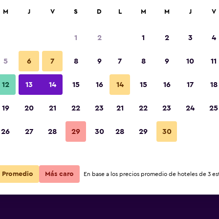
car
M
J
V
S
D
L
M
M
J
V
1
2
1
2
3
4
5
6
7
8
9
7
8
9
10
11
12
13
14
15
16
14
15
16
17
18
Ver precios
19
20
21
22
23
21
22
23
24
25
26
27
28
29
30
28
29
30
Ver precios
Ver precios
Promedio
Más caro
En base a los precios promedio de hoteles de 3 est