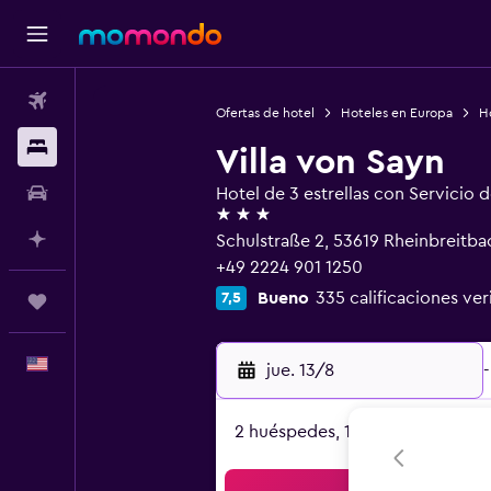
Vuelos
Ofertas de hotel
Hoteles en Europa
H
Alojamientos
Villa von Sayn
Autos
Hotel de 3 estrellas con Servicio 
3 estrellas
Planifica con IA
Schulstraße 2, 53619 Rheinbreitba
+49 2224 901 1250
Bueno
335 calificaciones ver
7,5
Trips
Español
jue. 13/8
-
2 huéspedes, 1 habitación