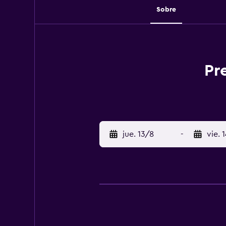
Sobre
Pr
jue. 13/8
-
vie. 