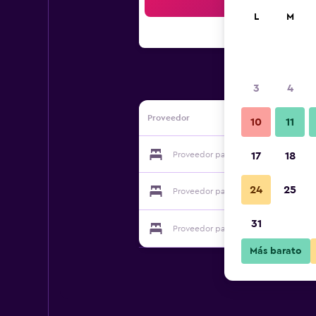
Bus
L
M
3
4
Proveedor
10
11
Proveedor para Villa von Sayn
17
18
24
25
Proveedor para Villa von Sayn
31
Proveedor para Villa von Sayn
Más barato