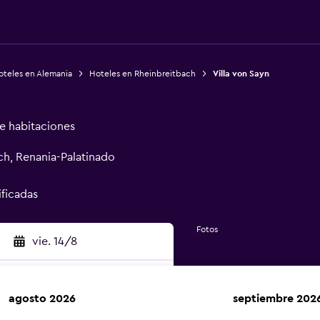
oteles en Alemania
Hoteles en Rheinbreitbach
Villa von Sayn
de habitaciones
ch, Renania-Palatinado
ificadas
Fotos
vie. 14/8
agosto 2026
septiembre 202