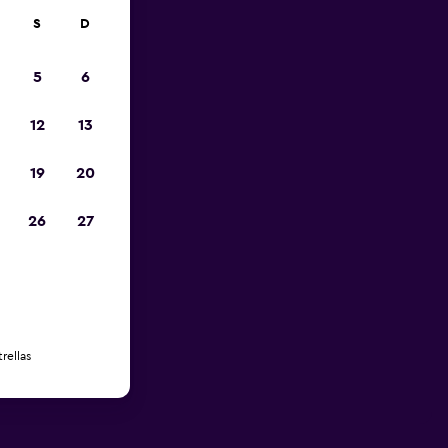
S
D
5
6
12
13
19
20
26
27
rellas