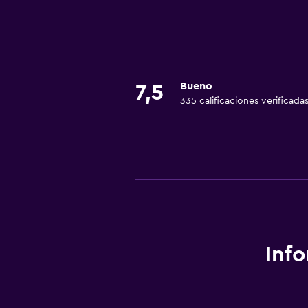
Baño
Secador de pelo
Bueno
7,5
General
335 calificaciones verificada
Espacio de almacenamiento
Inf