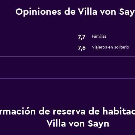
Opiniones de Villa von Sa
Actividades
Senderismo
7,7
Familias
Servicios básicos
s
7,6
Viajeros en solitario
Wifi gratis
ormación de reserva de habita
Villa von Sayn